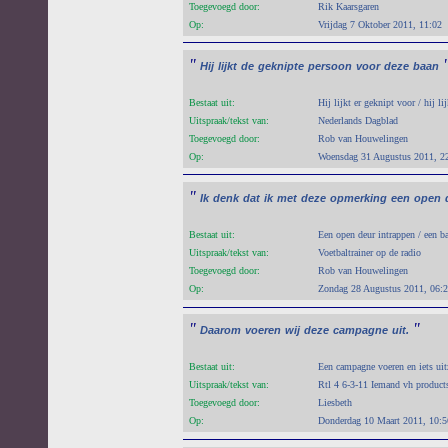
Toegevoegd door:
Rik Kaarsgaren
Op:
Vrijdag 7 Oktober 2011, 11:02
"
Hij
lijkt
de
geknipte
persoon
voor
deze
baan
Bestaat uit:
Hij lijkt er geknipt voor / hij li
Uitspraak/tekst van:
Nederlands Dagblad
Toegevoegd door:
Rob van Houwelingen
Op:
Woensdag 31 Augustus 2011, 2
"
Ik
denk
dat
ik
met
deze
opmerking
een
open
Bestaat uit:
Een open deur intrappen / een b
Uitspraak/tekst van:
Voetbaltrainer op de radio
Toegevoegd door:
Rob van Houwelingen
Op:
Zondag 28 Augustus 2011, 06:
"
"
Daarom
voeren
wij
deze
campagne
uit.
Bestaat uit:
Een campagne voeren en iets uit
Uitspraak/tekst van:
Rtl 4 6-3-11 Iemand vh product
Toegevoegd door:
Liesbeth
Op:
Donderdag 10 Maart 2011, 10:5