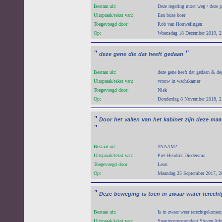
Bestaat uit:
Deze regering moet weg / deze p
Uitspraak/tekst van:
Een boze boer
Toegevoegd door:
Rob van Houwelingen
Op:
Woensdag 18 December 2019, 2
"
"
deze
gene
die
dat
heeft
gedaan
Bestaat uit:
deze gene heeft dat gedaan & de
Uitspraak/tekst van:
vrouw in wachtkamer
Toegevoegd door:
Niek
Op:
Donderdag 8 November 2018, 2
"
Door
het
vallen
van
het
kabinet
zijn
deze
maa
"
Bestaat uit:
#NAAM?
Uitspraak/tekst van:
Piet-Hendrik Diedersma
Toegevoegd door:
Leon
Op:
Maandag 25 September 2017, 2
"
Deze
beweging
is
toen
in
zwaar
water
terech
Bestaat uit:
Is in zwaar weer terechtgekomen
Uitspraak/tekst van:
Spanjecorrespondent Steven Ado