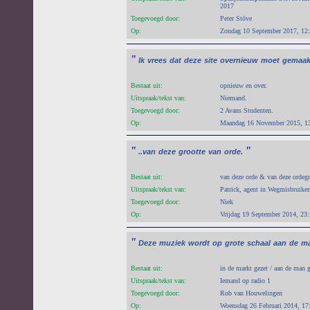
2017
Toegevoegd door:
Peter Stöve
Op:
Zondag 10 September 2017, 12
"
Ik
vrees
dat
deze
site
overnieuw
moet
gemaak
Bestaat uit:
opnieuw en over.
Uitspraak/tekst van:
Niemand.
Toegevoegd door:
2 Avans Studenten.
Op:
Maandag 16 November 2015, 1
"
"
..van
deze
grootte
van
orde.
Bestaat uit:
van deze orde & van deze ordegr
Uitspraak/tekst van:
Patrick, agent in Wegmisbruiker
Toegevoegd door:
Niek
Op:
Vrijdag 19 September 2014, 23
"
Deze
muziek
wordt
op
grote
schaal
aan
de
ma
Bestaat uit:
in de markt gezet / aan de man 
Uitspraak/tekst van:
Iemand op radio 1
Toegevoegd door:
Rob van Houwelingen
Op:
Woensdag 26 Februari 2014, 17