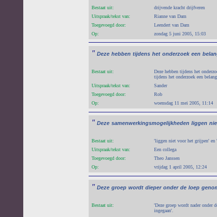
Bestaat uit:
drijvende kracht drijfveren
Uitspraak/tekst van:
Rianne van Dam
Toegevoegd door:
Leendert van Dam
Op:
zondag 5 juni 2005, 15:03
"
Deze
hebben
tijdens
het
onderzoek
een
belan
Bestaat uit:
Deze hebben tijdens het onderzo
tijdens het onderzoek een belang
Uitspraak/tekst van:
Sander
Toegevoegd door:
Rob
Op:
woensdag 11 mei 2005, 11:14
"
Deze
samenwerkingsmogelijkheden
liggen
nie
Bestaat uit:
'liggen niet voor het grijpen' en
Uitspraak/tekst van:
Een collega
Toegevoegd door:
Theo Janssen
Op:
vrijdag 1 april 2005, 12:24
"
Deze
groep
wordt
dieper
onder
de
loep
geno
Bestaat uit:
'Deze groep wordt nader onder d
ingegaan'.