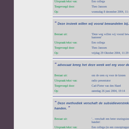
Uitspraak/tekst van:
Een collega
Toegevoegd door:
Theo Janssen
Op:
woensdag 8 december 2004, 11
"
Deze
insteek
willen
wij
vooral
bewandelen
bij.
Bestaat uit:
'Deze weg willen wij vooral bew
hanteren'
Uitspraak/tekst van:
Een collega
Toegevoegd door:
Theo Janssen
Op:
vrijdag 29 Oktober 2004, 11:29
"
advocaat
kreeg
het
deze
week
wel
erg
voor
d
Bestaat uit:
om de oren cq voor de kiezen
Uitspraak/tekst van:
radio presentator
Toegevoegd door:
Carl-Pieter van den Hazel
Op:
zaterdag 26 juni 2004, 19:14
"
Deze
methodiek
verschaft
de
subsidieverstrek
"
handen.
Bestaat uit:
'...verschaft een beter sturingsi
handen'.
Uitspraak/tekst van:
Een collega (in een conceptrappo