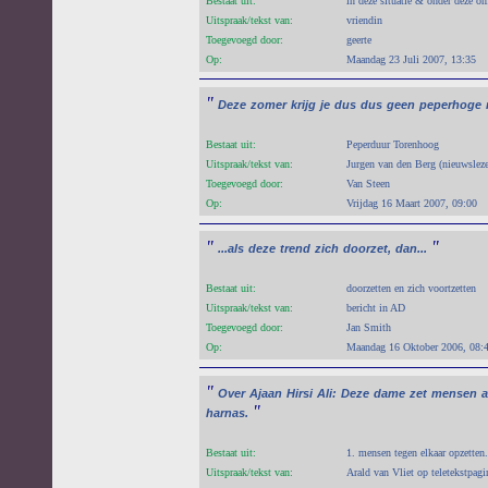
Bestaat uit:
in deze situatie & onder deze o
Uitspraak/tekst van:
vriendin
Toegevoegd door:
geerte
Op:
Maandag 23 Juli 2007, 13:35
"
Deze
zomer
krijg
je
dus
dus
geen
peperhoge
Bestaat uit:
Peperduur Torenhoog
Uitspraak/tekst van:
Jurgen van den Berg (nieuwslez
Toegevoegd door:
Van Steen
Op:
Vrijdag 16 Maart 2007, 09:00
"
"
...als
deze
trend
zich
doorzet,
dan...
Bestaat uit:
doorzetten en zich voortzetten
Uitspraak/tekst van:
bericht in AD
Toegevoegd door:
Jan Smith
Op:
Maandag 16 Oktober 2006, 08:
"
Over
Ajaan
Hirsi
Ali:
Deze
dame
zet
mensen
a
"
harnas.
Bestaat uit:
1. mensen tegen elkaar opzetten.
Uitspraak/tekst van:
Arald van Vliet op teletekstpag