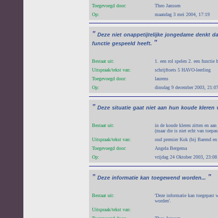
Toegevoegd door:
Theo Janssen
Op:
maandag 3 mei 2004, 17:19
"
Deze
niet
onappetijtelijke
jongedame
denkt
da
"
functie
gespeeld
heeft.
Bestaat uit:
1. een rol spelen 2. een functie
Uitspraak/tekst van:
schrijftoets 5 HAVO-leerling
Toegevoegd door:
laurens
Op:
dinsdag 9 december 2003, 21:0
"
Deze
situatie
gaat
niet
aan
hun
koude
kleren
Bestaat uit:
in de koude kleren zitten en aan
(maar die is niet echt van toepas
Uitspraak/tekst van:
oud premier Kok (bij Barend en
Toegevoegd door:
Angela Bergema
Op:
vrijdag 24 Oktober 2003, 23:08
"
"
Deze
informatie
kan
toegewend
worden...
Bestaat uit:
'Deze informatie kan toegepast 
worden'.
Uitspraak/tekst van: