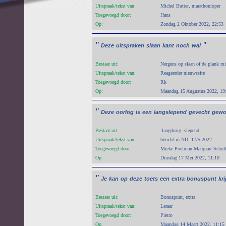
Uitspraak/tekst van:
Michel Butter, marathonloper
Toegevoegd door:
Hans
Op:
Zondag 2 Oktober 2022, 22:53
"
"
Deze
uitspraken
slaan
kant
noch
wal
Bestaat uit:
Nergens op slaan of de plank mi
Uitspraak/tekst van:
Reageerder nieuwssite
Toegevoegd door:
Rk
Op:
Maandag 15 Augustus 2022, 19
"
Deze
oorlog
is
een
langslepend
gevecht
gewo
Bestaat uit:
-langdurig -slepend
Uitspraak/tekst van:
bericht in ND, 17/5 2022
Toegevoegd door:
Mieke Poelman-Marquart Schol
Op:
Dinsdag 17 Mei 2022, 11:10
"
Je
kan
op
deze
toets
een
extra
bonuspunt
kr
Bestaat uit:
Bonuspunt, extra
Uitspraak/tekst van:
Leraar
Toegevoegd door:
Pietro
Op:
Maandag 14 Maart 2022, 11:15