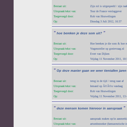
Bestaat uit:
Zijn rol is uitgespeeld / zijn taa
Uitspraak/tekst van:
Tour de France verslaggever
Toegevoegd door:
Rob van Houwelingen
Op:
Dinsdag 3 Juli 2012, 16:37
"
"
hoe
bereken
je
deze
som
uit?
Bestaat uit:
Hoe bereken je die som & hoe re
Uitspraak/tekst van:
Vragensteller op goeievraag.nl
Toegevoegd door:
Evert van Dijken
Op:
Vrijdag 11 November 2011, 18:
"
Op
deze
manier
gaan
we
weer
tientallen
jaren
Bestaat uit:
terug in de tijd / terug naar af
Uitspraak/tekst van:
Iemand op Ã©Ã©n vandaag
Toegevoegd door:
Rob van Houwelingen
Op:
Vrijdag 11 November 2011, 13:
"
"
deze
mensen
komen
hiervoor
in
aanspraak
Bestaat uit:
aanspraak maken op/in aanmerk
Uitspraak/tekst van:
artsenbezoeker (farmaceutische i