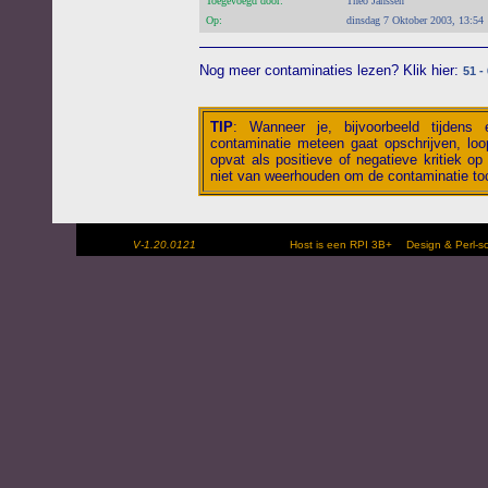
Toegevoegd door:
Theo Janssen
Op:
dinsdag 7 Oktober 2003, 13:54
Nog meer contaminaties lezen? Klik hier:
51 -
TIP
:
Wanneer je, bijvoorbeeld tijdens
contaminatie meteen gaat opschrijven, loop
opvat als positieve of negatieve kritiek op 
niet van weerhouden om de contaminatie toc
V-1.20.0121
Host is een RPI 3B+
Design & Perl-