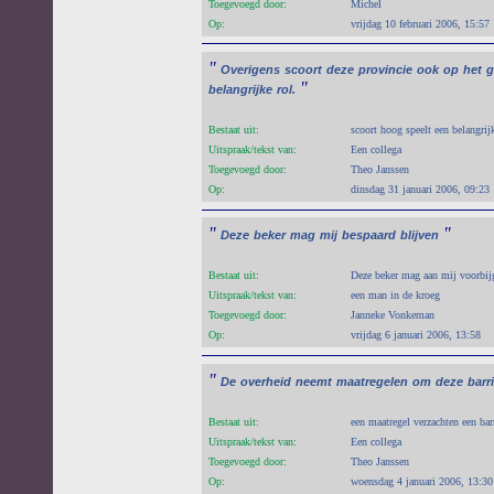
Toegevoegd door:
Michel
Op:
vrijdag 10 februari 2006, 15:57
"
Overigens
scoort
deze
provincie
ook
op
het
g
"
belangrijke
rol.
Bestaat uit:
scoort hoog speelt een belangrij
Uitspraak/tekst van:
Een collega
Toegevoegd door:
Theo Janssen
Op:
dinsdag 31 januari 2006, 09:23
"
"
Deze
beker
mag
mij
bespaard
blijven
Bestaat uit:
Deze beker mag aan mij voorbijg
Uitspraak/tekst van:
een man in de kroeg
Toegevoegd door:
Janneke Vonkeman
Op:
vrijdag 6 januari 2006, 13:58
"
De
overheid
neemt
maatregelen
om
deze
barr
Bestaat uit:
een maatregel verzachten een bar
Uitspraak/tekst van:
Een collega
Toegevoegd door:
Theo Janssen
Op:
woensdag 4 januari 2006, 13:30