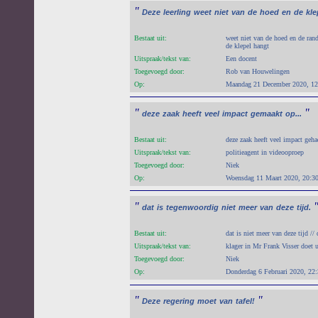
"
Deze
leerling
weet
niet
van
de
hoed
en
de
kle
Bestaat uit:
weet niet van de hoed en de rand
de klepel hangt
Uitspraak/tekst van:
Een docent
Toegevoegd door:
Rob van Houwelingen
Op:
Maandag 21 December 2020, 12
"
"
deze
zaak
heeft
veel
impact
gemaakt
op...
Bestaat uit:
deze zaak heeft veel impact geha
Uitspraak/tekst van:
politieagent in videooproep
Toegevoegd door:
Niek
Op:
Woensdag 11 Maart 2020, 20:3
"
dat
is
tegenwoordig
niet
meer
van
deze
tijd.
Bestaat uit:
dat is niet meer van deze tijd //
Uitspraak/tekst van:
klager in Mr Frank Visser doet u
Toegevoegd door:
Niek
Op:
Donderdag 6 Februari 2020, 22
"
"
Deze
regering
moet
van
tafel!