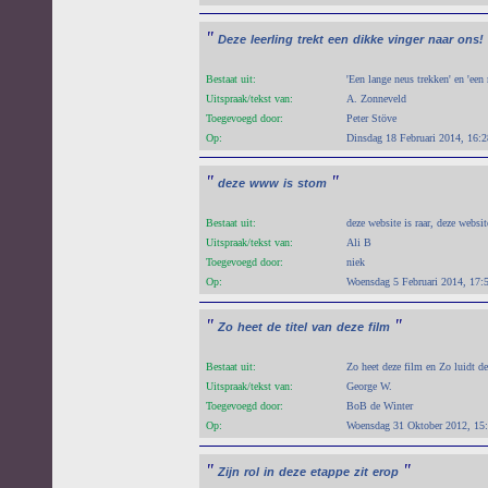
"
Deze
leerling
trekt
een
dikke
vinger
naar
ons!
Bestaat uit:
'Een lange neus trekken' en 'een
Uitspraak/tekst van:
A. Zonneveld
Toegevoegd door:
Peter Stöve
Op:
Dinsdag 18 Februari 2014, 16:2
"
"
deze
www
is
stom
Bestaat uit:
deze website is raar, deze websi
Uitspraak/tekst van:
Ali B
Toegevoegd door:
niek
Op:
Woensdag 5 Februari 2014, 17:
"
"
Zo
heet
de
titel
van
deze
film
Bestaat uit:
Zo heet deze film en Zo luidt de
Uitspraak/tekst van:
George W.
Toegevoegd door:
BoB de Winter
Op:
Woensdag 31 Oktober 2012, 15
"
"
Zijn
rol
in
deze
etappe
zit
erop