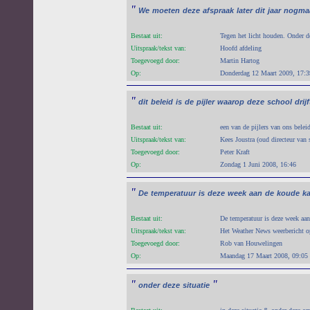
"
We
moeten
deze
afspraak
later
dit
jaar
nogma
Bestaat uit:
Tegen het licht houden. Onder 
Uitspraak/tekst van:
Hoofd afdeling
Toegevoegd door:
Martin Hartog
Op:
Donderdag 12 Maart 2009, 17:3
"
dit
beleid
is
de
pijler
waarop
deze
school
drijf
Bestaat uit:
een van de pijlers van ons belei
Uitspraak/tekst van:
Kees Joustra (oud directeur van 
Toegevoegd door:
Peter Kraft
Op:
Zondag 1 Juni 2008, 16:46
"
De
temperatuur
is
deze
week
aan
de
koude
k
Bestaat uit:
De temperatuur is deze week aan
Uitspraak/tekst van:
Het Weather News weerbericht o
Toegevoegd door:
Rob van Houwelingen
Op:
Maandag 17 Maart 2008, 09:05
"
"
onder
deze
situatie