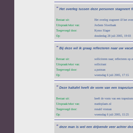
"
Het
overleg
tussen
deze
personen
stagneert
f
Bestaat uit:
Het overleg stagneert óf het over
Uitspraak/tekst van:
Jochem Sloothaak
Toegevoegd door:
Kymo Slager
Op:
donderdag 28 juli 2005, 19:03
"
Bij
deze
wil
ik
graag
reflecteren
naar
uw
vaca
Bestaat uit:
solliciteren naar; reflecteren op
Uitspraak/tekst van:
sollicitant
Toegevoegd door:
a.putman
Op:
woensdag 6 juli 2005, 17:15
"
Deze
haltafel
heeft
de
vorm
van
een
trapeziu
Bestaat uit:
heeft de vorm van een trapezium
Uitspraak/tekst van:
marktplaats.nl
Toegevoegd door:
ronald vroman
Op:
woensdag 6 juli 2005, 15:25
"
deze
man
is
wel
een
drijvende
veer
achter
de