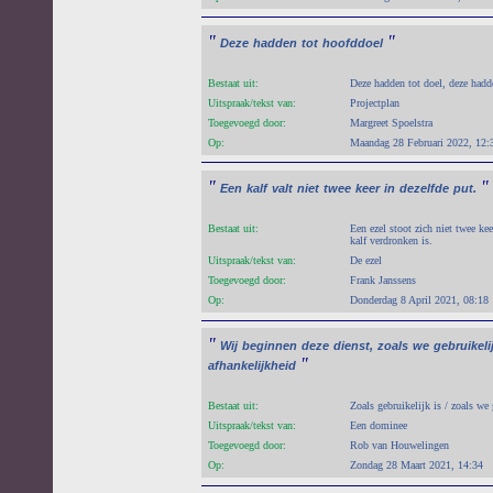
"
"
Deze
hadden
tot
hoofddoel
Bestaat uit:
Deze hadden tot doel, deze hadd
Uitspraak/tekst van:
Projectplan
Toegevoegd door:
Margreet Spoelstra
Op:
Maandag 28 Februari 2022, 12:
"
"
Een
kalf
valt
niet
twee
keer
in
dezelfde
put.
Bestaat uit:
Een ezel stoot zich niet twee ke
kalf verdronken is.
Uitspraak/tekst van:
De ezel
Toegevoegd door:
Frank Janssens
Op:
Donderdag 8 April 2021, 08:18
"
Wij
beginnen
deze
dienst,
zoals
we
gebruikeli
"
afhankelijkheid
Bestaat uit:
Zoals gebruikelijk is / zoals we
Uitspraak/tekst van:
Een dominee
Toegevoegd door:
Rob van Houwelingen
Op:
Zondag 28 Maart 2021, 14:34