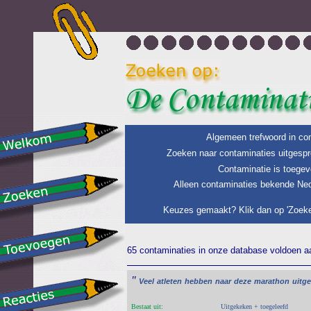
Algemeen trefwoord in con
Zoeken naar contaminaties uitgespr
Contaminatie is toegev
Alleen contaminaties bekende Ned
Keuzes gemaakt? Klik dan op 'Zoeke
65 contaminaties in onze database voldoen aan
"
Veel
atleten
hebben
naar
deze
marathon
uitge
Bestaat uit:
Uitgekeken + toegeleefd