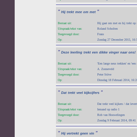
"
"
Hij
trekt
mee
om
met
Bestaat uit:
Hij gaat om met en hij trekt op
Uitspraak/tekst van:
Roland Scholten
Toegevoegd door:
Frans
Op:
Zondag 27 December 2015, 16:
"
Deze
leerling
trekt
een
dikke
vinger
naar
ons!
Bestaat uit:
'Een lange neus trekken' en 'een
Uitspraak/tekst van:
A. Zonneveld
Toegevoegd door:
Peter Stöve
Op:
Dinsdag 18 Februari 2014, 16:2
"
"
Dat
trekt
veel
kijkcijfers
Bestaat uit:
Dat trekt veel kijkers / dat lever
Uitspraak/tekst van:
Iemand op radio 1
Toegevoegd door:
Rob van Houwelingen
Op:
Zondag 9 Februari 2014, 09:41
"
"
Hij
vertrekt
geen
vin