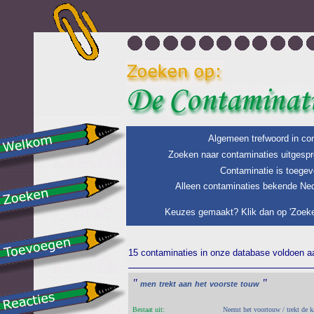
Algemeen trefwoord in con
Zoeken naar contaminaties uitgespr
Contaminatie is toegev
Alleen contaminaties bekende Ned
Keuzes gemaakt? Klik dan op 'Zoeke
15 contaminaties in onze database voldoen aan
"
"
men
trekt
aan
het
voorste
touw
Bestaat uit:
Neemt het voortouw / trekt de k