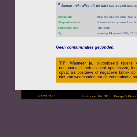
"
Jaguar
trekt
alles
uit
de
kast
om
zoveel
mogel
Bestaat uit:
trekt alle registers open, haalt al
Uitspraak/tekst van:
Nieuwsrubriek op www.formule
Toegevoegd door:
Tim Schut
Op:
maandag 14 januari 2002, 22:25
Geen contaminaties gevonden.
TIP
:
Wanneer je, bijvoorbeeld tijdens
contaminatie meteen gaat opschrijven, loop
opvat als positieve of negatieve kritiek op 
niet van weerhouden om de contaminatie toc
V-1.20.0121
Host is een RPI 3B+
Design & Perl-