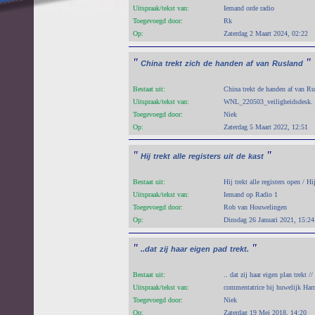
Uitspraak/tekst van:
Iemand orde radio
Toegevoegd door:
Rk
Op:
Zaterdag 2 Maart 2024, 02:22
"
"
China
trekt
zich
de
handen
af
van
Rusland
Bestaat uit:
China trekt de handen af van Ru
Uitspraak/tekst van:
WNL_220503_veiligheidsdesk.
Toegevoegd door:
Niek
Op:
Zaterdag 5 Maart 2022, 12:51
"
"
Hij
trekt
alle
registers
uit
de
kast
Bestaat uit:
Hij trekt alle registers open / Hij
Uitspraak/tekst van:
Iemand op Radio 1
Toegevoegd door:
Rob van Houwelingen
Op:
Dinsdag 26 Januari 2021, 15:24
"
"
..dat
zij
haar
eigen
pad
trekt.
Bestaat uit:
.. dat zij haar eigen plan trekt //
Uitspraak/tekst van:
commentatrice bij huwelijk H
Toegevoegd door:
Niek
Op:
Zaterdag 19 Mei 2018, 14:20