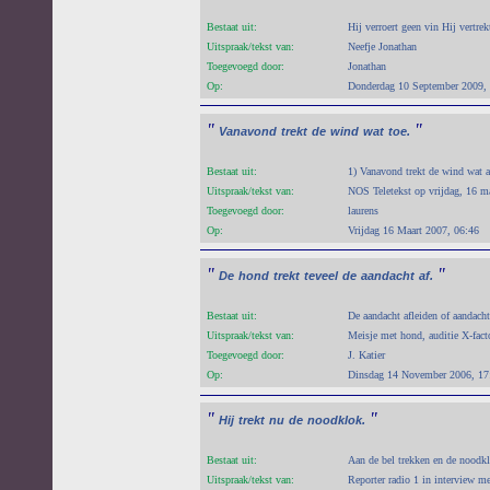
Bestaat uit:
Hij verroert geen vin Hij vertrek
Uitspraak/tekst van:
Neefje Jonathan
Toegevoegd door:
Jonathan
Op:
Donderdag 10 September 2009,
"
"
Vanavond
trekt
de
wind
wat
toe.
Bestaat uit:
1) Vanavond trekt de wind wat 
Uitspraak/tekst van:
NOS Teletekst op vrijdag, 16 m
Toegevoegd door:
laurens
Op:
Vrijdag 16 Maart 2007, 06:46
"
"
De
hond
trekt
teveel
de
aandacht
af.
Bestaat uit:
De aandacht afleiden of aandacht
Uitspraak/tekst van:
Meisje met hond, auditie X-fact
Toegevoegd door:
J. Katier
Op:
Dinsdag 14 November 2006, 17
"
"
Hij
trekt
nu
de
noodklok.
Bestaat uit:
Aan de bel trekken en de noodkl
Uitspraak/tekst van:
Reporter radio 1 in interview me