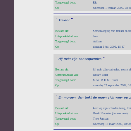
Toegevoegd door:
Ria
Op:
woensdag 1 februari 2006, 08:3
"
"
Trektor
Bestaat uit:
Samenvoeging van trekker en tra
Uitspraak/tekst van:
Jaco
Toegevoegd door:
Adriaan
Op:
dinsdag 5 juli 2005, 15:37
"
"
Hij
trekt
zijn
consequenties
Bestaat uit:
hij trekt zijn conlusies, neemt z
Uitspraak/tekst van:
Noraly Beier
Toegevoegd door:
Mevr. M.H.M. Broer
Op:
maandag 23 september 2002, 16
"
En
morgen,
dan
trekt
de
regen
zich
weer
op
Bestaat uit:
keert op zijn schreden terug, tre
Uitspraak/tekst van:
Gerrit Hiemstra (de weerman)
Toegevoegd door:
Theo Janssen
Op:
woensdag 13 maart 2002, 08:20