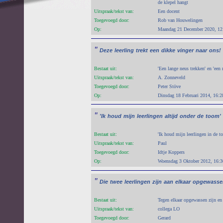
de klepel hangt
Uitspraak/tekst van:
Een docent
Toegevoegd door:
Rob van Houwelingen
Op:
Maandag 21 December 2020, 12
"
Deze
leerling
trekt
een
dikke
vinger
naar
ons!
Bestaat uit:
'Een lange neus trekken' en 'een
Uitspraak/tekst van:
A. Zonneveld
Toegevoegd door:
Peter Stöve
Op:
Dinsdag 18 Februari 2014, 16:2
"
'Ik
houd
mijn
leerlingen
altijd
onder
de
toom'
Bestaat uit:
'Ik houd mijn leerlingen in de t
Uitspraak/tekst van:
Paul
Toegevoegd door:
Idtje Koppers
Op:
Woensdag 3 Oktober 2012, 16:3
"
Die
twee
leerlingen
zijn
aan
elkaar
opgewasse
Bestaat uit:
Tegen elkaar opgewassen zijn en 
Uitspraak/tekst van:
collega LO
Toegevoegd door:
Gerard