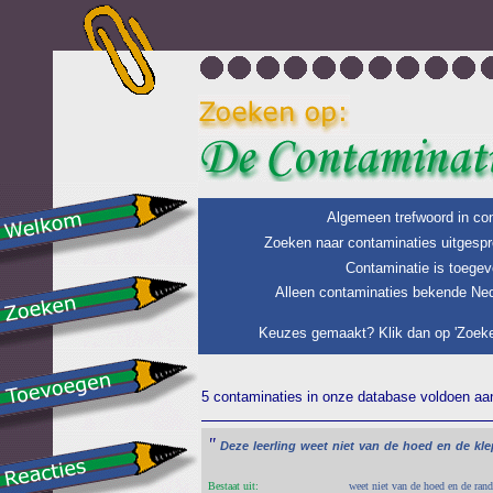
Algemeen trefwoord in con
Zoeken naar contaminaties uitgespr
Contaminatie is toegev
Alleen contaminaties bekende Ned
Keuzes gemaakt? Klik dan op 'Zoeke
5 contaminaties in onze database voldoen aan 
"
Deze
leerling
weet
niet
van
de
hoed
en
de
kle
Bestaat uit:
weet niet van de hoed en de rand