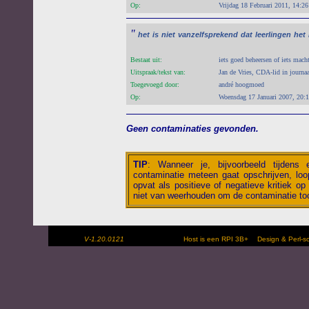
Op:
Vrijdag 18 Februari 2011, 14:26
"
het
is
niet
vanzelfsprekend
dat
leerlingen
het
Bestaat uit:
iets goed beheersen of iets macht
Uitspraak/tekst van:
Jan de Vries, CDA-lid in journaa
Toegevoegd door:
andré hoogmoed
Op:
Woensdag 17 Januari 2007, 20:
Geen contaminaties gevonden.
TIP
:
Wanneer je, bijvoorbeeld tijdens
contaminatie meteen gaat opschrijven, loop
opvat als positieve of negatieve kritiek op 
niet van weerhouden om de contaminatie toc
V-1.20.0121
Host is een RPI 3B+
Design & Perl-