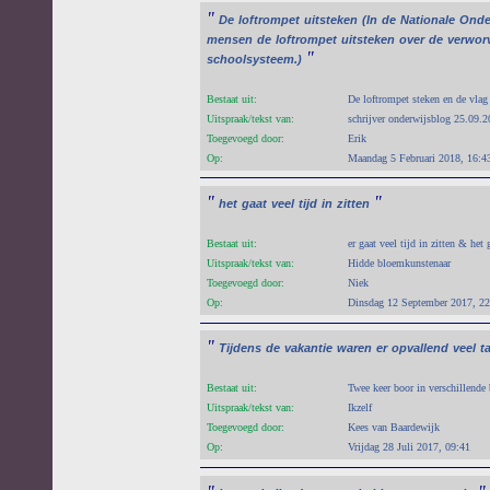
"
De
loftrompet
uitsteken
(In
de
Nationale
Onde
mensen
de
loftrompet
uitsteken
over
de
verwor
"
schoolsysteem.)
Bestaat uit:
De loftrompet steken en de vlag 
Uitspraak/tekst van:
schrijver onderwijsblog 25.09.
Toegevoegd door:
Erik
Op:
Maandag 5 Februari 2018, 16:4
"
"
het
gaat
veel
tijd
in
zitten
Bestaat uit:
er gaat veel tijd in zitten & het 
Uitspraak/tekst van:
Hidde bloemkunstenaar
Toegevoegd door:
Niek
Op:
Dinsdag 12 September 2017, 22
"
Tijdens
de
vakantie
waren
er
opvallend
veel
t
Bestaat uit:
Twee keer boor in verschillende 
Uitspraak/tekst van:
Ikzelf
Toegevoegd door:
Kees van Baardewijk
Op:
Vrijdag 28 Juli 2017, 09:41