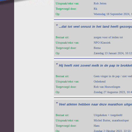
Uitspraak/tekst van:
Rob Jetten
Toegevoegd door:
Rk
Op:
Woensdag 18 September 2024, 
"
...dat
tot
veel
onrust
in
het
land
heeft
gezorgd
Bestaat uit:
zorgen voor of leiden tot
Uitspraak/tekst van:
NPO Klassiek
Toegevoegd door:
Berna
Op:
Zaterdag 13 Januari 2024, 10:12
"
Hij
heeft
niet
zoveel
melk
in
de
pap
te
brokke
Bestaat uit:
Geen vinger in de pap / niet vee
Uitspraak/tekst van:
Onbekend
Toegevoegd door:
Rob van Houwelingen
Op:
Zondag 27 Augustus 2023, 10:
"
Veel
atleten
hebben
naar
deze
marathon
uitge
Bestaat uit:
Uitgekeken + toegeleefd
Uitspraak/tekst van:
Michel Butter, marathonloper
Toegevoegd door:
Hans
Op:
Zondag 2 Oktober 2022, 22:53