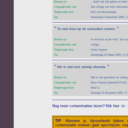
Bestaat uit:
.. heeft veel tijd gekost en heef
Uitspraak/tekst van:
Een collega van mijn schoondoc
Toegevoegd door:
Rob van Houwelingen
Op:
Woensdag 9 September 2009, 1
"
"
Te
veel
hooi
op
de
schouders
nemen.
Bestaat uit:
te veel hooi op de vork / last o
Uitspraak/tekst van:
collega
Toegevoegd door:
Gerrit Leppers
Op:
Donderdag 26 Maart 2009, 15:4
"
"
Het
is
veel
wol,
weinig
chocola.
Bestaat uit:
Het is veel geschreew en weini
Uitspraak/tekst van:
Roos Vermeij (kamerlid PvdA)
Toegevoegd door:
Hans C.
Op:
Dinsdag 16 December 2008, 17
Nog meer contaminaties lezen? Klik hier:
51 -
TIP
:
Wanneer je, bijvoorbeeld tijdens
contaminatie meteen gaat opschrijven, loop