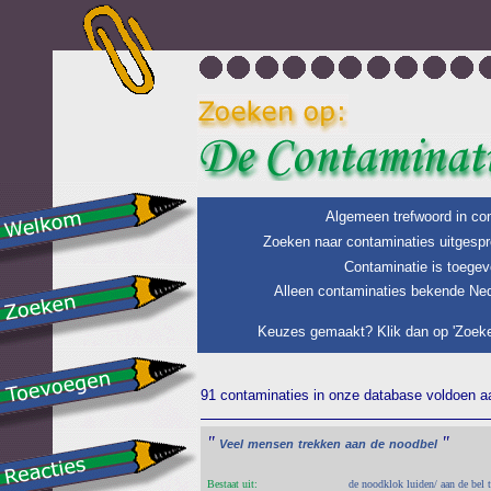
Algemeen trefwoord in con
Zoeken naar contaminaties uitgespr
Contaminatie is toegev
Alleen contaminaties bekende Ned
Keuzes gemaakt? Klik dan op 'Zoeke
91 contaminaties in onze database voldoen aan
"
"
Veel
mensen
trekken
aan
de
noodbel
Bestaat uit:
de noodklok luiden/ aan de bel 