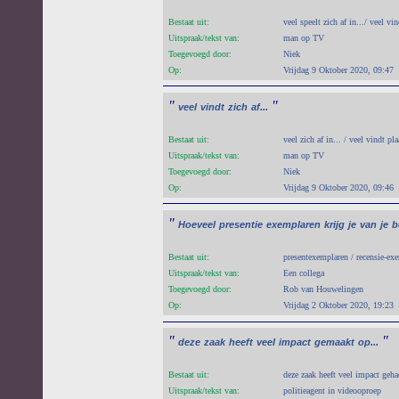
Bestaat uit:
veel speelt zich af in.../ veel vin
Uitspraak/tekst van:
man op TV
Toegevoegd door:
Niek
Op:
Vrijdag 9 Oktober 2020, 09:47
"
"
veel
vindt
zich
af...
Bestaat uit:
veel zich af in... / veel vindt pla
Uitspraak/tekst van:
man op TV
Toegevoegd door:
Niek
Op:
Vrijdag 9 Oktober 2020, 09:46
"
Hoeveel
presentie
exemplaren
krijg
je
van
je
b
Bestaat uit:
presentexemplaren / recensie-ex
Uitspraak/tekst van:
Een collega
Toegevoegd door:
Rob van Houwelingen
Op:
Vrijdag 2 Oktober 2020, 19:23
"
"
deze
zaak
heeft
veel
impact
gemaakt
op...
Bestaat uit:
deze zaak heeft veel impact geha
Uitspraak/tekst van:
politieagent in videooproep