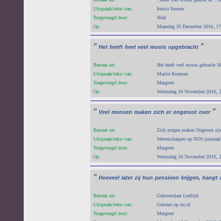
Uitspraak/tekst van:
Ionica Smeets
Toegevoegd door:
Niek
Op:
Maandag 26 December 2016, 17
"
"
Het
heeft
heel
veel
moois
opgebracht
Bestaat uit:
Het heeft veel moois gebracht H
Uitspraak/tekst van:
Martin Koeman
Toegevoegd door:
Margreet
Op:
Woensdag 16 November 2016, 
"
"
Veel
mensen
maken
zich
er
ongerust
over
Bestaat uit:
Zich zorgen maken Ongerust zij
Uitspraak/tekst van:
Wetenschapper op NOS-journaal
Toegevoegd door:
Margreet
Op:
Woensdag 16 November 2016, 
"
Hoeveel
later
zij
hun
pensioen
krijgen,
hangt
Bestaat uit:
Geboortejaar Leeftijd
Uitspraak/tekst van:
Gelezen op nu.nl
Toegevoegd door:
Margreet