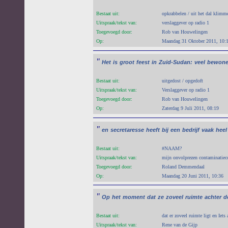
Bestaat uit:
opkrabbelen / uit het dal klimm
Uitspraak/tekst van:
verslaggever op radio 1
Toegevoegd door:
Rob van Houwelingen
Op:
Maandag 31 Oktober 2011, 10:
"
Het
is
groot
feest
in
Zuid-Sudan:
veel
bewone
Bestaat uit:
uitgedost / opgedoft
Uitspraak/tekst van:
Verslaggever op radio 1
Toegevoegd door:
Rob van Houwelingen
Op:
Zaterdag 9 Juli 2011, 08:19
"
en
secretaresse
heeft
bij
een
bedrijf
vaak
heel
Bestaat uit:
#NAAM?
Uitspraak/tekst van:
mijn onvolprezen contaminatiecol
Toegevoegd door:
Roland Demmendaal
Op:
Maandag 20 Juni 2011, 10:36
"
Op
het
moment
dat
ze
zoveel
ruimte
achter
d
Bestaat uit:
dat er zoveel ruimte ligt en Iets
Uitspraak/tekst van:
Rene van de Gijp