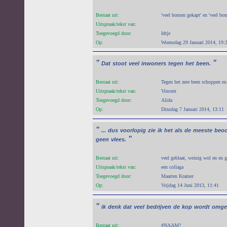
Bestaat uit:
'veel bomen gekapt' en 'veel b
Uitspraak/tekst van:
Toegevoegd door:
Idtje
Op:
Woensdag 29 Januari 2014, 19:
"
"
Dat
stoot
veel
inwoners
tegen
het
been.
Bestaat uit:
Tegen het zere been schoppen en
Uitspraak/tekst van:
Vincent
Toegevoegd door:
Alida
Op:
Dinsdag 7 Januari 2014, 13:11
"
...
dus
voorlopig
zie
ik
het
als
de
meeste
beoo
"
geen
vlees.
Bestaat uit:
veel geblaat, weinig wol en en
Uitspraak/tekst van:
een collaga
Toegevoegd door:
Maarten Kramer
Op:
Vrijdag 14 Juni 2013, 11:41
"
ik
denk
dat
veel
bedrijven
de
kop
wordt
omge
Bestaat uit:
#NAAM?