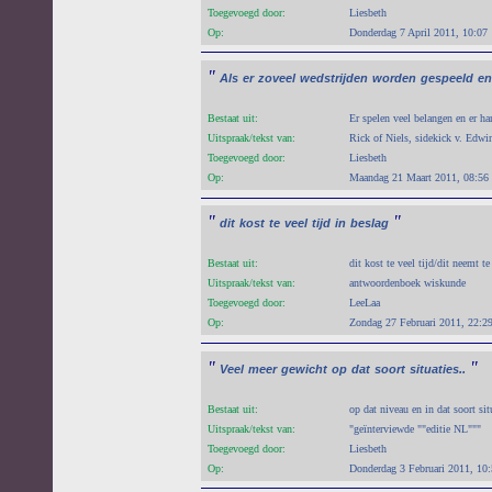
Toegevoegd door:
Liesbeth
Op:
Donderdag 7 April 2011, 10:07
"
Als
er
zoveel
wedstrijden
worden
gespeeld
en
Bestaat uit:
Er spelen veel belangen en er ha
Uitspraak/tekst van:
Rick of Niels, sidekick v. Edwi
Toegevoegd door:
Liesbeth
Op:
Maandag 21 Maart 2011, 08:56
"
"
dit
kost
te
veel
tijd
in
beslag
Bestaat uit:
dit kost te veel tijd/dit neemt te
Uitspraak/tekst van:
antwoordenboek wiskunde
Toegevoegd door:
LeeLaa
Op:
Zondag 27 Februari 2011, 22:2
"
"
Veel
meer
gewicht
op
dat
soort
situaties..
Bestaat uit:
op dat niveau en in dat soort sit
Uitspraak/tekst van:
"geïnterviewde ""editie NL"""
Toegevoegd door:
Liesbeth
Op:
Donderdag 3 Februari 2011, 10