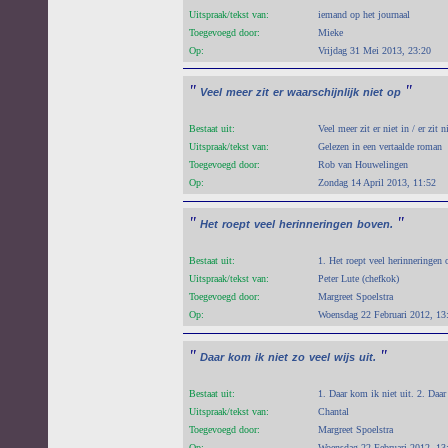
Uitspraak/tekst van:
iemand op het journaal
Toegevoegd door:
Mieke
Op:
Vrijdag 31 Mei 2013, 23:20
"
"
Veel
meer
zit
er
waarschijnlijk
niet
op
Bestaat uit:
Veel meer zit er niet in / er zit 
Uitspraak/tekst van:
Gelezen in een vertaalde roman
Toegevoegd door:
Rob van Houwelingen
Op:
Zondag 14 April 2013, 11:52
"
"
Het
roept
veel
herinneringen
boven.
Bestaat uit:
1. Het roept veel herinneringen
Uitspraak/tekst van:
Peter Lute (chefkok)
Toegevoegd door:
Margreet Spoelstra
Op:
Woensdag 22 Februari 2012, 13
"
"
Daar
kom
ik
niet
zo
veel
wijs
uit.
Bestaat uit:
1. Daar kom ik niet uit. 2. Daar
Uitspraak/tekst van:
Chantal
Toegevoegd door:
Margreet Spoelstra
Op:
Woensdag 22 Februari 2012, 13