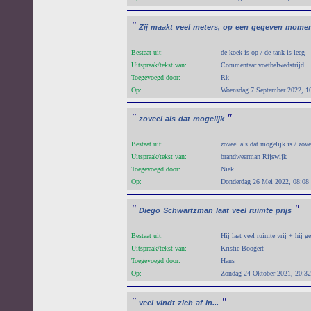
"
Zij
maakt
veel
meters,
op
een
gegeven
momen
Bestaat uit:
de koek is op / de tank is leeg
Uitspraak/tekst van:
Commentaar voetbalwedstrijd
Toegevoegd door:
Rk
Op:
Woensdag 7 September 2022, 1
"
"
zoveel
als
dat
mogelijk
Bestaat uit:
zoveel als dat mogelijk is / zov
Uitspraak/tekst van:
brandweerman Rijswijk
Toegevoegd door:
Niek
Op:
Donderdag 26 Mei 2022, 08:08
"
"
Diego
Schwartzman
laat
veel
ruimte
prijs
Bestaat uit:
Hij laat veel ruimte vrij + hij ge
Uitspraak/tekst van:
Kristie Boogert
Toegevoegd door:
Hans
Op:
Zondag 24 Oktober 2021, 20:32
"
"
veel
vindt
zich
af
in...