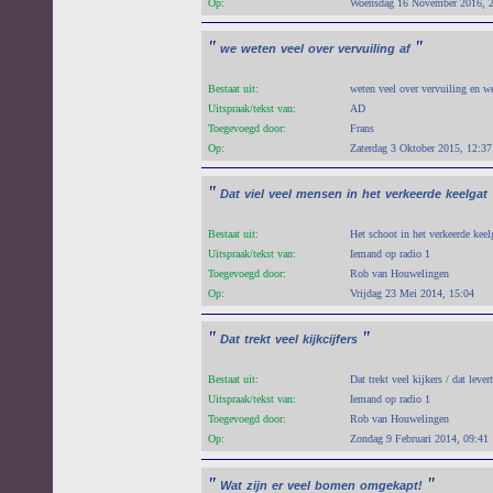
Op:
Woensdag 16 November 2016, 
"
"
we
weten
veel
over
vervuiling
af
Bestaat uit:
weten veel over vervuiling en w
Uitspraak/tekst van:
AD
Toegevoegd door:
Frans
Op:
Zaterdag 3 Oktober 2015, 12:37
"
Dat
viel
veel
mensen
in
het
verkeerde
keelgat
Bestaat uit:
Het schoot in het verkeerde keelg
Uitspraak/tekst van:
Iemand op radio 1
Toegevoegd door:
Rob van Houwelingen
Op:
Vrijdag 23 Mei 2014, 15:04
"
"
Dat
trekt
veel
kijkcijfers
Bestaat uit:
Dat trekt veel kijkers / dat lever
Uitspraak/tekst van:
Iemand op radio 1
Toegevoegd door:
Rob van Houwelingen
Op:
Zondag 9 Februari 2014, 09:41
"
"
Wat
zijn
er
veel
bomen
omgekapt!