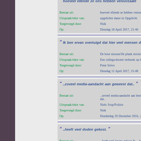
"
"
hoeveel
ellende
ze
ons
hebben
veroorzaakt
Bestaat uit:
hoeveel ellende ze hebben veroo
Uitspraak/tekst van:
opgelichte dame in Opgelicht
Toegevoegd door:
Niek
Op:
Dinsdag 18 April 2017, 21:40
"
Ik
ben
ervan
overtuigd
dat
hier
veel
mensen
d
Bestaat uit:
De boot missen/De plank missl
Uitspraak/tekst van:
Een collega-docent techniek op 
Toegevoegd door:
Peter Stöve
Op:
Dinsdag 11 April 2017, 15:48
"
"
..zoveel
media-aandacht
aan
geweest
dat..
Bestaat uit:
..zoveel media-aandacht aan bes
dat..
Uitspraak/tekst van:
Niels Stop!Politie
Toegevoegd door:
Niek
Op:
Donderdag 29 December 2016, 
"
"
..heeft
veel
doden
gekost.
Bestaat uit:
..heeft veel levens gekost & ...