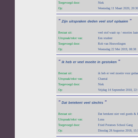
Toegevoegd door:
Niek
Op:
Woensdag 11 Maart 2020, 20:3
"
"
Zijn
uitspraken
deden
veel
stof
oplaaien
Bestaat uit:
veel stof waait op / emoties laa
Uitspraak/tekst van:
Een student
Toegevoegd door:
Rob van Houwelingen
Op:
Woensdag 22 Mei 2019, 08:38
"
"
ik
heb
er
veel
moeite
in
gestoken
Bestaat uit:
ik heb er veel moeite voor gedaa
Uitspraak/tekst van:
Chantal
Toegevoegd door:
Niek
Op:
Vrijdag 14 September 2018, 22
"
"
Dat
betekent
veel
slechts
Bestaat uit:
Dat betekent niet veel goeds & H
Uitspraak/tekst van:
Luna
Toegevoegd door:
Fried Potatoes School Gang
Op:
Dinsdag 28 Augustus 2018, 15: