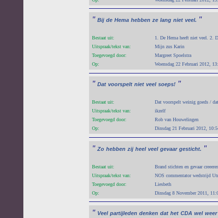
"
"
Bij
de
Hema
hebben
ze
lang
niet
veel.
Bestaat uit:
1. De Hema heeft niet veel. 2. D
Uitspraak/tekst van:
Mijn zus Karin
Toegevoegd door:
Margreet Spoelstra
Op:
Woensdag 22 Februari 2012, 13
"
"
Dat
voorspelt
niet
veel
soeps!
Bestaat uit:
Dat voorspelt weinig goeds / dat
Uitspraak/tekst van:
ikzelf
Toegevoegd door:
Rob van Houwelingen
Op:
Dinsdag 21 Februari 2012, 10:5
"
"
Zo
hebben
zij
heel
veel
gevaar
gesticht.
Bestaat uit:
Brand stichten en gevaar creeere
Uitspraak/tekst van:
NOS commentator wedstrijd Utre
Toegevoegd door:
Liesbeth
Op:
Dinsdag 8 November 2011, 11:
"
Veel
partijleden
denken
dat
het
CDA
wel
weer