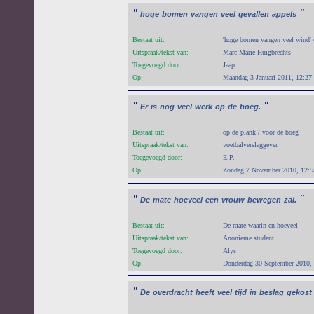
"
"
hoge
bomen
vangen
veel
gevallen
appels
Bestaat uit:
'hoge bomen vangen veel wind' e
Uitspraak/tekst van:
Marc Marie Huigbrechts
Toegevoegd door:
Jaap
Op:
Maandag 3 Januari 2011, 12:27
"
"
Er
is
nog
veel
werk
op
de
boeg.
Bestaat uit:
op de plank / voor de boeg
Uitspraak/tekst van:
voetbalverslaggever
Toegevoegd door:
E.P.
Op:
Zondag 7 November 2010, 12:5
"
"
De
mate
hoeveel
een
vrouw
bewegen
zal.
Bestaat uit:
De mate waarin en hoeveel
Uitspraak/tekst van:
Anonieme student
Toegevoegd door:
Alys
Op:
Donderdag 30 September 2010,
"
De
overdracht
heeft
veel
tijd
in
beslag
gekost