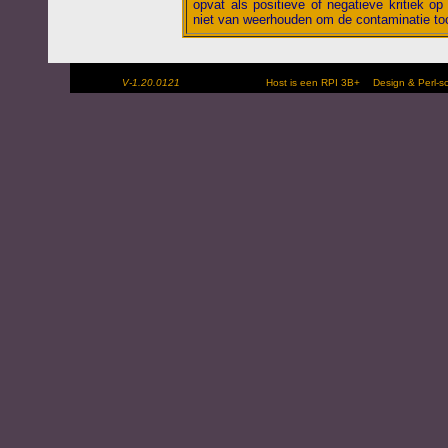
opvat als positieve of negatieve kritiek op 
niet van weerhouden om de contaminatie toc
V-1.20.0121
Host is een RPI 3B+
Design & Perl-