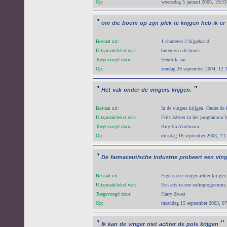
Op:
woensdag 5 januari 2005, 19:53
"
om
die
boom
op
zijn
plek
te
krijgen
heb
ik
er
Bestaat uit:
1 charteren 2 bijgehaald
Uitspraak/tekst van:
buren van de buren
Toegevoegd door:
Hendrik-Jan
Op:
zondag 26 september 2004, 12:
"
"
Het
vak
onder
de
vingers
krijgen.
Bestaat uit:
In de vingers krijgen. Onder de 
Uitspraak/tekst van:
Frits Wester in het programma W
Toegevoegd door:
Birgitta Akerboom
Op:
dinsdag 16 september 2003, 14
"
De
farmaceutische
industrie
probeert
een
ving
Bestaat uit:
Ergens een vinger achter krijgen
Uitspraak/tekst van:
Een arts in een radioprogramma.
Toegevoegd door:
Harry Zwart
Op:
maandag 15 september 2003, 07
"
"
Ik
kan
de
vinger
niet
achter
de
pols
krijgen