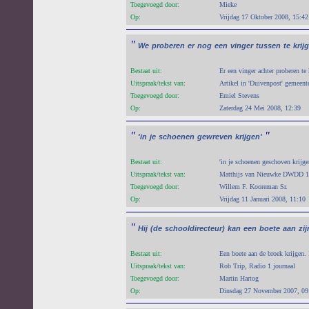
Toegevoegd door:
Mieke
Op:
Vrijdag 17 Oktober 2008, 15:42
"
We
proberen
er
nog
een
vinger
tussen
te
krij
Bestaat uit:
Er een vinger achter proberen te 
Uitspraak/tekst van:
Artikel in 'Duivenpost' gemeen
Toegevoegd door:
Emiel Stevens
Op:
Zaterdag 24 Mei 2008, 12:39
"
"
'in
je
schoenen
gewreven
krijgen'
Bestaat uit:
'in je schoenen geschoven krijgen
Uitspraak/tekst van:
Matthijs van Nieuwke DWDD 1
Toegevoegd door:
Willem F. Kooreman Sr.
Op:
Vrijdag 11 Januari 2008, 11:10
"
Hij
(de
schooldirecteur)
kan
een
boete
aan
zij
Bestaat uit:
Een boete aan de broek krijgen. I
Uitspraak/tekst van:
Rob Trip, Radio 1 journaal
Toegevoegd door:
Martin Hartog
Op:
Dinsdag 27 November 2007, 09