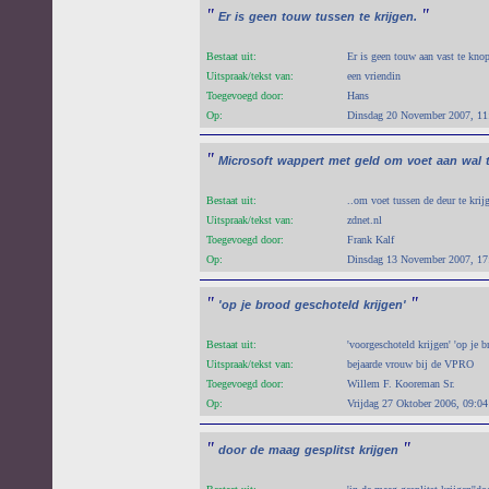
"
"
Er
is
geen
touw
tussen
te
krijgen.
Bestaat uit:
Er is geen touw aan vast te knop
Uitspraak/tekst van:
een vriendin
Toegevoegd door:
Hans
Op:
Dinsdag 20 November 2007, 11
"
Microsoft
wappert
met
geld
om
voet
aan
wal
Bestaat uit:
..om voet tussen de deur te krij
Uitspraak/tekst van:
zdnet.nl
Toegevoegd door:
Frank Kalf
Op:
Dinsdag 13 November 2007, 17
"
"
'op
je
brood
geschoteld
krijgen'
Bestaat uit:
'voorgeschoteld krijgen' 'op je b
Uitspraak/tekst van:
bejaarde vrouw bij de VPRO
Toegevoegd door:
Willem F. Kooreman Sr.
Op:
Vrijdag 27 Oktober 2006, 09:04
"
"
door
de
maag
gesplitst
krijgen