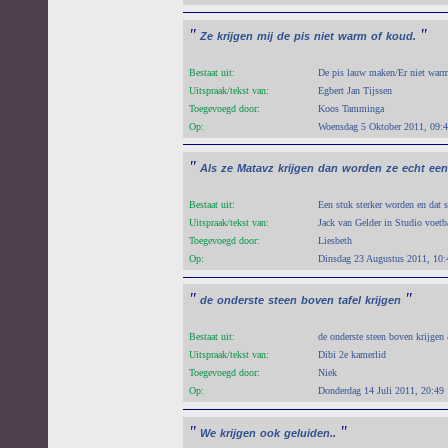
"
"
Ze
krijgen
mij
de
pis
niet
warm
of
koud.
Bestaat uit:
De pis lauw maken/Er niet war
Uitspraak/tekst van:
Egbert Jan Tijssen
Toegevoegd door:
Koos Tamminga
Op:
Woensdag 5 Oktober 2011, 09:
"
Als
ze
Matavz
krijgen
dan
worden
ze
echt
een
Bestaat uit:
Een stuk sterker worden en dat s
Uitspraak/tekst van:
Jack van Gelder in Studio voetb
Toegevoegd door:
Liesbeth
Op:
Dinsdag 23 Augustus 2011, 10:
"
"
de
onderste
steen
boven
tafel
krijgen
Bestaat uit:
de onderste steen boven krijgen
Uitspraak/tekst van:
Dibi 2e kamerlid
Toegevoegd door:
Niek
Op:
Donderdag 14 Juli 2011, 20:49
"
"
We
krijgen
ook
geluiden..