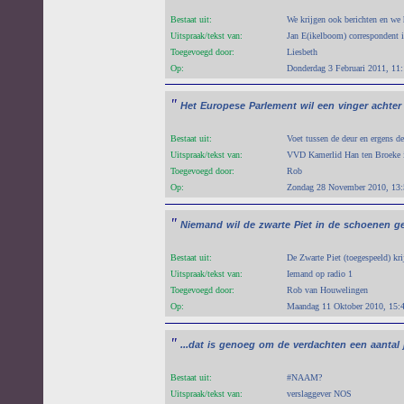
Bestaat uit:
We krijgen ook berichten en we
Uitspraak/tekst van:
Jan E(ikelboom) correspondent 
Toegevoegd door:
Liesbeth
Op:
Donderdag 3 Februari 2011, 11
"
Het
Europese
Parlement
wil
een
vinger
achter
Bestaat uit:
Voet tussen de deur en ergens de
Uitspraak/tekst van:
VVD Kamerlid Han ten Broeke 
Toegevoegd door:
Rob
Op:
Zondag 28 November 2010, 13:
"
Niemand
wil
de
zwarte
Piet
in
de
schoenen
g
Bestaat uit:
De Zwarte Piet (toegespeeld) kr
Uitspraak/tekst van:
Iemand op radio 1
Toegevoegd door:
Rob van Houwelingen
Op:
Maandag 11 Oktober 2010, 15:
"
...dat
is
genoeg
om
de
verdachten
een
aantal
Bestaat uit:
#NAAM?
Uitspraak/tekst van:
verslaggever NOS