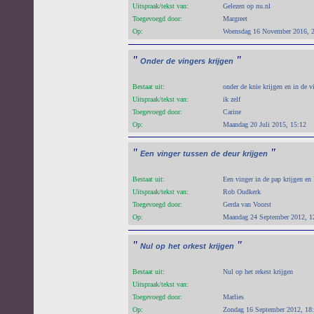
Uitspraak/tekst van:
Gelezen op nu.nl
Toegevoegd door:
Margreet
Op:
Woensdag 16 November 2016, 
"
"
Onder
de
vingers
krijgen
Bestaat uit:
onder de knie krijgen en in de 
Uitspraak/tekst van:
ik zelf
Toegevoegd door:
Carine
Op:
Maandag 20 Juli 2015, 15:12
"
"
Een
vinger
tussen
de
deur
krijgen
Bestaat uit:
Een vinger in de pap krijgen en
Uitspraak/tekst van:
Rob Oudkerk
Toegevoegd door:
Gerda van Voorst
Op:
Maandag 24 September 2012, 1
"
"
Nul
op
het
orkest
krijgen
Bestaat uit:
Nul op het rekest krijgen
Uitspraak/tekst van:
Toegevoegd door:
Marlies
Op:
Zondag 16 September 2012, 18