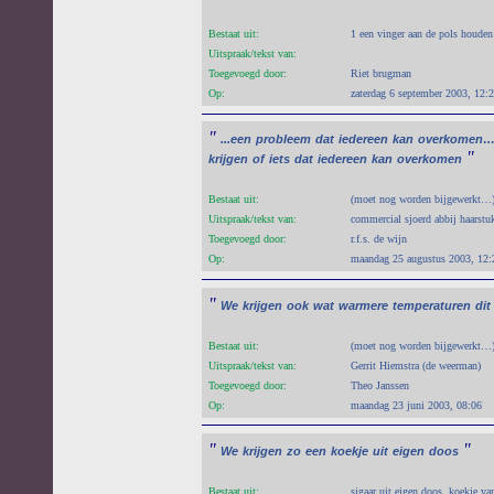
Bestaat uit:
1 een vinger aan de pols houden 
Uitspraak/tekst van:
Toegevoegd door:
Riet brugman
Op:
zaterdag 6 september 2003, 12:
"
...een
probleem
dat
iedereen
kan
overkomen
"
krijgen
of
iets
dat
iedereen
kan
overkomen
Bestaat uit:
(moet nog worden bijgewerkt…
Uitspraak/tekst van:
commercial sjoerd abbij haarstu
Toegevoegd door:
r.f.s. de wijn
Op:
maandag 25 augustus 2003, 12:
"
We
krijgen
ook
wat
warmere
temperaturen
dit
Bestaat uit:
(moet nog worden bijgewerkt…
Uitspraak/tekst van:
Gerrit Hiemstra (de weerman)
Toegevoegd door:
Theo Janssen
Op:
maandag 23 juni 2003, 08:06
"
"
We
krijgen
zo
een
koekje
uit
eigen
doos
Bestaat uit:
sigaar uit eigen doos, koekje va