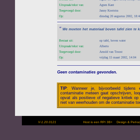
Uitspraak/tekst van:
Agnes Kant
Toegevoegd door:
Janny Kootstra
Op:
dinsdag 20 augustus 2002, 18:4
"
We
moeten
het
materiaal
boven
tafel
zien
te
k
Bestaat uit:
op tafel, boven water
Uitspraak/tekst van:
Alberto
Toegevoegd door:
Arnold van Troost
Op:
vrijdag 15 maart 2002, 14:04
Geen contaminaties gevonden.
TIP
:
Wanneer je, bijvoorbeeld tijdens
contaminatie meteen gaat opschrijven, loop
opvat als positieve of negatieve kritiek op 
niet van weerhouden om de contaminatie toc
V-1.20.0121
Host is een RPI 3B+
Design & Perl-