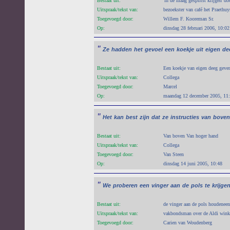
Bestaat uit:
'in de maag gesplitst krijgen''do
Uitspraak/tekst van:
bezoekster van café het Praethuy
Toegevoegd door:
Willem F. Kooreman Sr.
Op:
dinsdag 28 februari 2006, 10:02
"
Ze
hadden
het
gevoel
een
koekje
uit
eigen
de
Bestaat uit:
Een koekje van eigen deeg geven
Uitspraak/tekst van:
Collega
Toegevoegd door:
Marcel
Op:
maandag 12 december 2005, 11
"
Het
kan
best
zijn
dat
ze
instructies
van
bove
Bestaat uit:
Van boven Van hoger hand
Uitspraak/tekst van:
Collega
Toegevoegd door:
Van Steen
Op:
dinsdag 14 juni 2005, 10:48
"
We
proberen
een
vinger
aan
de
pols
te
krijge
Bestaat uit:
de vinger aan de pols houdeneen
Uitspraak/tekst van:
vakbondsman over de Aldi wink
Toegevoegd door:
Carien van Woudenberg