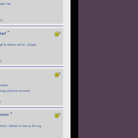
ijgen van
:21
"
legd
d & daarom zal hij...krijgen
31
zenden.
chap pluimvee en eieren
6
"
ericht
richt / hebben we hen op het oog