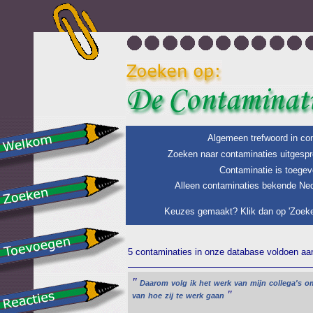
Algemeen trefwoord in con
Zoeken naar contaminaties uitgespr
Contaminatie is toegev
Alleen contaminaties bekende Ned
Keuzes gemaakt? Klik dan op 'Zoeke
5 contaminaties in onze database voldoen aan 
"
Daarom
volg
ik
het
werk
van
mijn
collega's
o
"
van
hoe
zij
te
werk
gaan