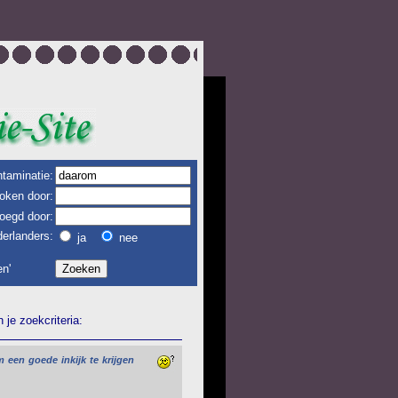
taminatie:
oken door:
oegd door:
erlanders:
ja
nee
n'
je zoekcriteria:
m
een
goede
inkijk
te
krijgen