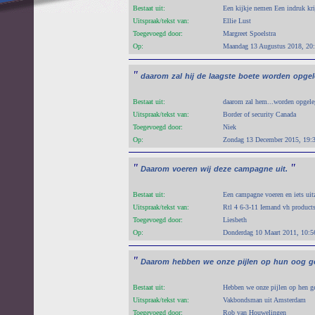
Bestaat uit:
Een kijkje nemen Een indruk kr
Uitspraak/tekst van:
Ellie Lust
Toegevoegd door:
Margreet Spoelstra
Op:
Maandag 13 Augustus 2018, 20
"
daarom
zal
hij
de
laagste
boete
worden
opge
Bestaat uit:
daarom zal hem...worden opgeleg
Uitspraak/tekst van:
Border of security Canada
Toegevoegd door:
Niek
Op:
Zondag 13 December 2015, 19:
"
"
Daarom
voeren
wij
deze
campagne
uit.
Bestaat uit:
Een campagne voeren en iets uit
Uitspraak/tekst van:
Rtl 4 6-3-11 Iemand vh products
Toegevoegd door:
Liesbeth
Op:
Donderdag 10 Maart 2011, 10:5
"
Daarom
hebben
we
onze
pijlen
op
hun
oog
g
Bestaat uit:
Hebben we onze pijlen op hen ge
Uitspraak/tekst van:
Vakbondsman uit Amsterdam
Toegevoegd door:
Rob van Houwelingen