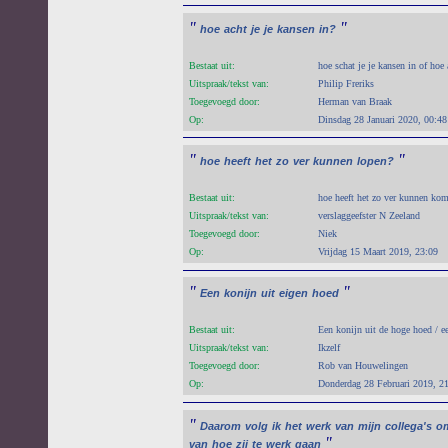
"
"
hoe
acht
je
je
kansen
in?
Bestaat uit:
hoe schat je je kansen in of hoe 
Uitspraak/tekst van:
Philip Freriks
Toegevoegd door:
Herman van Braak
Op:
Dinsdag 28 Januari 2020, 00:48
"
"
hoe
heeft
het
zo
ver
kunnen
lopen?
Bestaat uit:
hoe heeft het zo ver kunnen kom
Uitspraak/tekst van:
verslaggeefster N Zeeland
Toegevoegd door:
Niek
Op:
Vrijdag 15 Maart 2019, 23:09
"
"
Een
konijn
uit
eigen
hoed
Bestaat uit:
Een konijn uit de hoge hoed / ee
Uitspraak/tekst van:
Ikzelf
Toegevoegd door:
Rob van Houwelingen
Op:
Donderdag 28 Februari 2019, 2
"
Daarom
volg
ik
het
werk
van
mijn
collega's
o
"
van
hoe
zij
te
werk
gaan