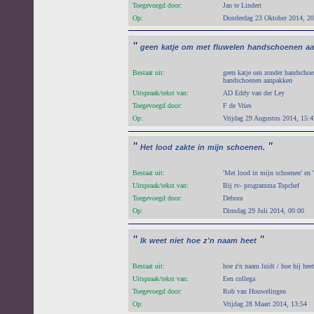
Toegevoegd door:
Jan te Lindert
Op:
Donderdag 23 Oktober 2014, 20
"
geen
katje
om
met
fluwelen
handschoenen
a
Bestaat uit:
geen katje om zonder handschoe
handschoenen aanpakken
Uitspraak/tekst van:
AD Eddy van der Ley
Toegevoegd door:
F de Vries
Op:
Vrijdag 29 Augustus 2014, 15:4
"
"
Het
lood
zakte
in
mijn
schoenen.
Bestaat uit:
'Met lood in mijn schoenen' en 
Uitspraak/tekst van:
Bij tv- programma Topchef
Toegevoegd door:
Debora
Op:
Dinsdag 29 Juli 2014, 00:00
"
"
Ik
weet
niet
hoe
z'n
naam
heet
Bestaat uit:
hoe z'n naam luidt / hoe hij heet
Uitspraak/tekst van:
Een collega
Toegevoegd door:
Rob van Houwelingen
Op:
Vrijdag 28 Maart 2014, 13:54