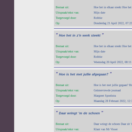
Bestaat uit:
Hoe het in elkaar steekt Hoe het
Uitspraak/tekst van:
Mijn date
Toegevoegd door:
Robbie
Op:
Donderdag 21 April 2022, 07:2
"
"
Hoe
het
in
z’n
werk
steekt
Bestaat uit:
Hoe het in elkaar steekt Hoe het
Uitspraak/tekst van:
Mijn date
Toegevoegd door:
Robbie
Op:
Woensdag 20 April 2022, 08:11
"
"
Hoe
is
het
met
jullie
afgegaan?
Bestaat uit:
Hoe is het met jullie gegaan? Ho
Uitspraak/tekst van:
Geïnterviewde journaal
Toegevoegd door:
Margreet Spoelstra
Op:
Maandag 28 Februari 2022, 12:
"
"
Daar
wringt
'm
de
schoen
Bestaat uit:
Daar wringt de schoen Daar zit 
Uitspraak/tekst van:
Klant van Mr Visser