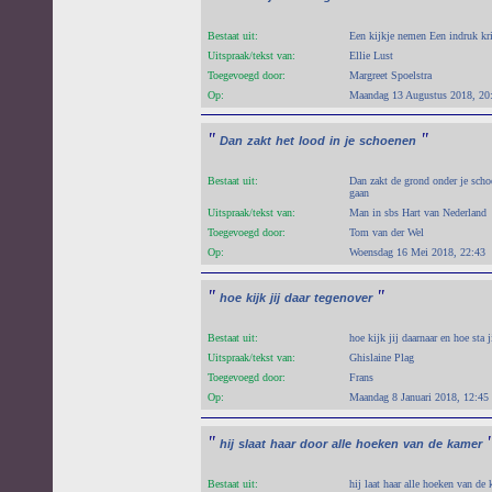
Bestaat uit:
Een kijkje nemen Een indruk kr
Uitspraak/tekst van:
Ellie Lust
Toegevoegd door:
Margreet Spoelstra
Op:
Maandag 13 Augustus 2018, 20
"
"
Dan
zakt
het
lood
in
je
schoenen
Bestaat uit:
Dan zakt de grond onder je scho
gaan
Uitspraak/tekst van:
Man in sbs Hart van Nederland
Toegevoegd door:
Tom van der Wel
Op:
Woensdag 16 Mei 2018, 22:43
"
"
hoe
kijk
jij
daar
tegenover
Bestaat uit:
hoe kijk jij daarnaar en hoe sta j
Uitspraak/tekst van:
Ghislaine Plag
Toegevoegd door:
Frans
Op:
Maandag 8 Januari 2018, 12:45
"
hij
slaat
haar
door
alle
hoeken
van
de
kamer
Bestaat uit:
hij laat haar alle hoeken van de 