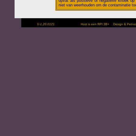
opvat als positieve of negatieve kritiek op 
niet van weerhouden om de contaminatie toc
V-1.20.0121
Host is een RPI 3B+
Design & Perl-