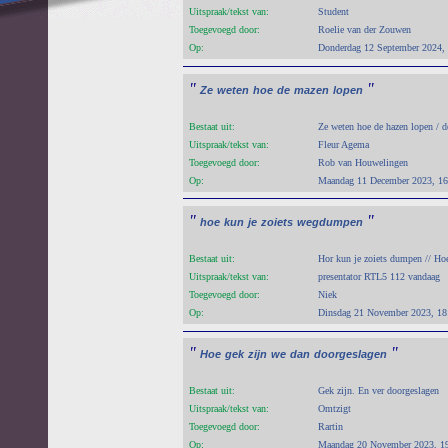
Uitspraak/tekst van:
Student
Toegevoegd door:
Roelie van der Zouwen
Op:
Donderdag 12 September 2024,
"
"
Ze
weten
hoe
de
mazen
lopen
Bestaat uit:
Ze weten hoe de hazen lopen / d
Uitspraak/tekst van:
Fleur Agema
Toegevoegd door:
Rob van Houwelingen
Op:
Maandag 11 December 2023, 16
"
"
hoe
kun
je
zoiets
wegdumpen
Bestaat uit:
Hor kun je zoiets dumpen // Ho
Uitspraak/tekst van:
presentator RTL5 112 vandaag
Toegevoegd door:
Niek
Op:
Dinsdag 21 November 2023, 18
"
"
Hoe
gek
zijn
we
dan
doorgeslagen
Bestaat uit:
Gek zijn. En ver doorgeslagen
Uitspraak/tekst van:
Omtzigt
Toegevoegd door:
Rartin
Op:
Maandag 20 November 2023, 1