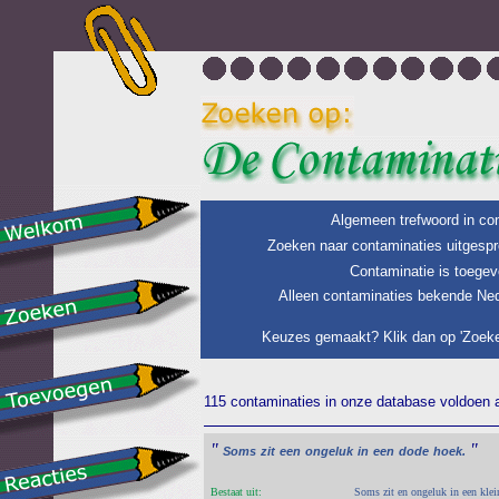
Algemeen trefwoord in con
Zoeken naar contaminaties uitgespr
Contaminatie is toegev
Alleen contaminaties bekende Ned
Keuzes gemaakt? Klik dan op 'Zoeke
115 contaminaties in onze database voldoen aa
"
"
Soms
zit
een
ongeluk
in
een
dode
hoek.
Bestaat uit:
Soms zit en ongeluk in een klei