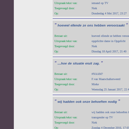
Uitspraak/tekst van:
iemand op TV
Toegevoegd door:
Niek
Op:
Donderdag 4 Mei 2017, 23:27
"
"
hoeveel
ellende
ze
ons
hebben
veroorzaakt
Bestaat uit:
hoeveel ellende ze hebben veroo
Uitspraak/tekst van:
opgelichte dame in Opgelicht
Toegevoegd door:
Niek
Op:
Dinsdag 18 April 2017, 21:40
"
"
....hoe
de
situatie
eruit
zag.
Bestaat uit:
#NAAM?
Uitspraak/tekst van:
F.van Maarschalkerweerd
Toegevoegd door:
Mieke
Op:
Woensdag 25 Januari 2017, 22:
"
"
wij
hadden
ook
onze
behoeften
nodig
Bestaat uit:
wij hadden ook onze behoeften &
Uitspraak/tekst van:
transgender op TV
Toegevoegd door:
Niek
Op:
Zondag 4 December 2016, 17:0