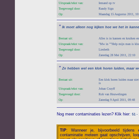
Uitspraak/tekst van:
Iemand op tv
Toegevoegd door:
Randy Sign
Op:
Maandag 15 Augustus 2011, 10
"
Ik
moet
alleen
nog
kijken
hoe
we
het
in
kann
Bestaat uit:
Alles is in kannen en kruiken en
Uitspraak/tekst van:
"Mw in ""Help mijn man is klus
Toegevoegd door:
Liesbeth
Op:
Zaterdag 28 Mei 2011, 22:10
"
Ze
hebben
wel
een
klok
horen
luiden,
maar
w
Bestaat uit:
Een klok horen luiden maar niet
is
Uitspraak/tekst van:
Johan Cruyff
Toegevoegd door:
Rob van Houwelingen
Op:
Zaterdag 9 April 2011, 09:48
Nog meer contaminaties lezen? Klik hier:
51 -
TIP
:
Wanneer je, bijvoorbeeld tijdens
contaminatie meteen gaat opschrijven, loop