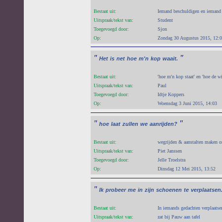
Bestaat uit:
Iemand beschuldigen en iemand 
Uitspraak/tekst van:
Student
Toegevoegd door:
Sjon
Op:
Zondag 30 Augustus 2015, 12:
"
"
Het
is
net
hoe
m'n
kop
waait.
Bestaat uit:
'hoe m'n kop staat' en 'hoe de w
Uitspraak/tekst van:
Paul
Toegevoegd door:
Idtje Koppers
Op:
Woensdag 3 Juni 2015, 14:03
"
"
hoe
laat
zullen
we
aanrijden?
Bestaat uit:
wegrijden & aanstalten maken 
Uitspraak/tekst van:
Piet Janssen
Toegevoegd door:
Jelle Troelstra
Op:
Dinsdag 12 Mei 2015, 13:52
"
Ik
probeer
me
in
zijn
schoenen
te
verplaatsen
Bestaat uit:
In iemands gedachten verplaatse
Uitspraak/tekst van:
zat bij Pauw aan tafel