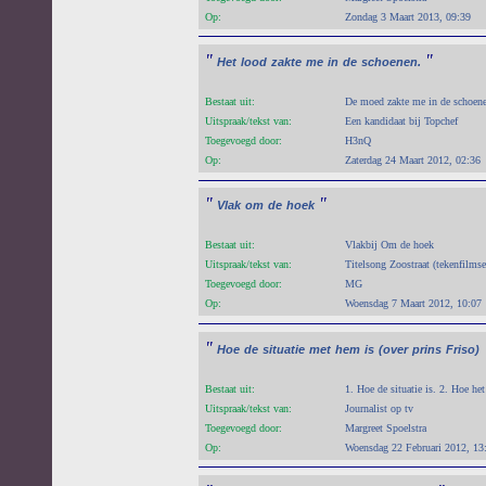
Op:
Zondag 3 Maart 2013, 09:39
"
"
Het
lood
zakte
me
in
de
schoenen.
Bestaat uit:
De moed zakte me in de schoenen
Uitspraak/tekst van:
Een kandidaat bij Topchef
Toegevoegd door:
H3nQ
Op:
Zaterdag 24 Maart 2012, 02:36
"
"
Vlak
om
de
hoek
Bestaat uit:
Vlakbij Om de hoek
Uitspraak/tekst van:
Titelsong Zoostraat (tekenfilms
Toegevoegd door:
MG
Op:
Woensdag 7 Maart 2012, 10:07
"
Hoe
de
situatie
met
hem
is
(over
prins
Friso)
Bestaat uit:
1. Hoe de situatie is. 2. Hoe he
Uitspraak/tekst van:
Journalist op tv
Toegevoegd door:
Margreet Spoelstra
Op:
Woensdag 22 Februari 2012, 13