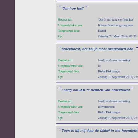
"
"
'Om
hoe
laat'
Bestaat uit:
'Om 3 uur' (e.g.) en 'hoe laat'
Uitspraak/tekst van:
Ik toen ik zelf nog jong was.
Toegevoegd door:
Daniël
Op:
Zaterdag 22 Maart 2014, 00:36
"
"
broekhoest,
het
zal
je
maar
overkomen
bah!
Bestaat uit:
broek en dunne ontlasting
Uitspraak/tekst van:
ik
Toegevoegd door:
Hieke Dirkzwager
Op:
Zondag 15 September 2013, 22
"
"
Lastig
om
last
te
hebben
van
broekhoest
Bestaat uit:
broek en dunne ontlasting
Uitspraak/tekst van:
zelfverzonnen
Toegevoegd door:
Hieke Dirkzwager
Op:
Zondag 15 September 2013, 22
"
Toen
is
bij
mij
daar
de
fakkel
in
het
hoenderh