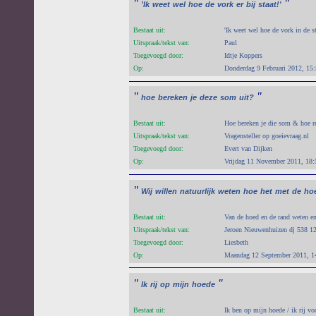
"
"
'Ik
weet
wel
hoe
de
vork
er
bij
staat!'
Bestaat uit:
'Ik weet wel hoe de vork in de st
Uitspraak/tekst van:
Paul
Toegevoegd door:
Idtje Koppers
Op:
Donderdag 9 Februari 2012, 15
"
"
hoe
bereken
je
deze
som
uit?
Bestaat uit:
Hoe bereken je die som & hoe re
Uitspraak/tekst van:
Vragensteller op goeievraag.nl
Toegevoegd door:
Evert van Dijken
Op:
Vrijdag 11 November 2011, 18:
"
Wij
willen
natuurlijk
weten
hoe
het
met
de
ho
Bestaat uit:
Van de hoed en de rand weten en 
Uitspraak/tekst van:
Jeroen Nieuwenhuizen dj 538 1
Toegevoegd door:
Liesbeth
Op:
Maandag 12 September 2011, 1
"
"
Ik
rij
op
mijn
hoede
Bestaat uit:
Ik ben op mijn hoede / ik rij vo