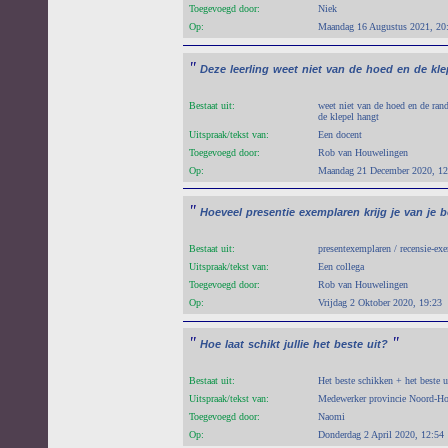
Toegevoegd door:
Niek
Op:
Maandag 16 Augustus 2021, 20
"
Deze
leerling
weet
niet
van
de
hoed
en
de
kle
Bestaat uit:
weet niet van de hoed en de rand
de klepel hangt
Uitspraak/tekst van:
Een docent
Toegevoegd door:
Rob van Houwelingen
Op:
Maandag 21 December 2020, 12
"
Hoeveel
presentie
exemplaren
krijg
je
van
je
b
Bestaat uit:
presentexemplaren / recensie-ex
Uitspraak/tekst van:
Een collega
Toegevoegd door:
Rob van Houwelingen
Op:
Vrijdag 2 Oktober 2020, 19:23
"
"
Hoe
laat
schikt
jullie
het
beste
uit?
Bestaat uit:
Het beste schikken + het beste 
Uitspraak/tekst van:
Medewerker provincie Noord-Ho
Toegevoegd door:
Naomi
Op:
Donderdag 2 April 2020, 12:54