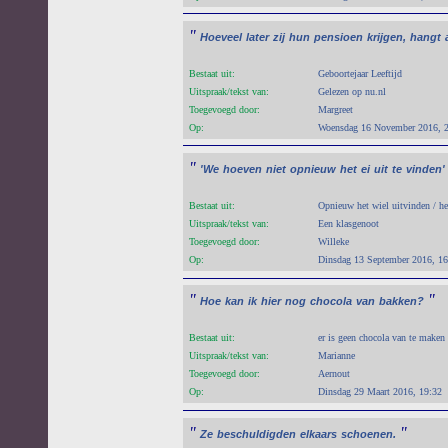
"
Hoeveel
later
zij
hun
pensioen
krijgen,
hangt
Bestaat uit:
Geboortejaar Leeftijd
Uitspraak/tekst van:
Gelezen op nu.nl
Toegevoegd door:
Margreet
Op:
Woensdag 16 November 2016, 
"
'We
hoeven
niet
opnieuw
het
ei
uit
te
vinden'
Bestaat uit:
Opnieuw het wiel uitvinden / h
Uitspraak/tekst van:
Een klasgenoot
Toegevoegd door:
Willeke
Op:
Dinsdag 13 September 2016, 16
"
"
Hoe
kan
ik
hier
nog
chocola
van
bakken?
Bestaat uit:
er is geen chocola van te maken 
Uitspraak/tekst van:
Marianne
Toegevoegd door:
Aernout
Op:
Dinsdag 29 Maart 2016, 19:32
"
"
Ze
beschuldigden
elkaars
schoenen.