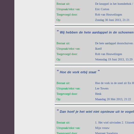
Bestaat uit:
De knuppel in het hoenderhok / 
Uitspraak/tekst van:
Eric Corton
Toegevoegd door:
Rob van Houwelingen
Op:
Zondag 30 Juni 2013, 21:21
"
Wij
hebben
de
hete
aardappel
in
de
schoenen
Bestaat uit:
De hete aardappel doorschuiven 
Uitspraak/tekst van:
Ikzelf
Toegevoegd door:
Rob van Houwelingen
Op:
Woensdag 19 Juni 2013, 15:29
"
"
Hoe
de
vork
erbij
staat
Bestaat uit:
Hoe de vork in de steel zit En H
Uitspraak/tekst van:
Lee Towers
Toegevoegd door:
Henk
Op:
Maandag 20 Mei 2013, 21:22
"
Dan
hoef
je
het
wiel
niet
opnieuw
uit
te
vogel
Bestaat uit:
1. Het wiel uitvinden 2. Uitzoe
Uitspraak/tekst van:
Mijn vrouw
Toegevoegd door:
Margreet Spoelstra