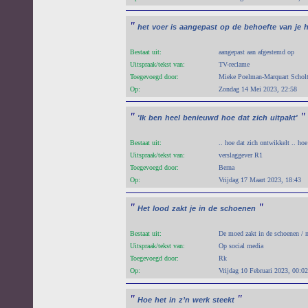
"
het
voer
is
aangepast
op
de
behoefte
van
je
Bestaat uit:
aangepast aan afgestemd op
Uitspraak/tekst van:
TV-reclame
Toegevoegd door:
Mieke Poelman-Marquart Schol
Op:
Zondag 14 Mei 2023, 22:58
"
"
'Ik
ben
heel
benieuwd
hoe
dat
zich
uitpakt'
Bestaat uit:
.. hoe dat zich ontwikkelt .. hoe
Uitspraak/tekst van:
verslaggever R1
Toegevoegd door:
Berna
Op:
Vrijdag 17 Maart 2023, 18:43
"
"
Het
lood
zakt
je
in
de
schoenen
Bestaat uit:
De moed zakt in de schoenen / 
Uitspraak/tekst van:
Op social media
Toegevoegd door:
Rk
Op:
Vrijdag 10 Februari 2023, 00:02
"
"
Hoe
het
in
z’n
werk
steekt