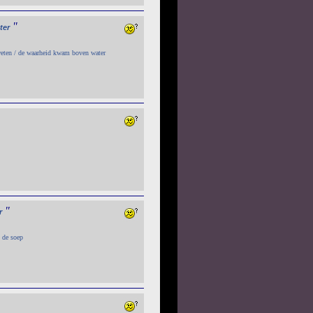
"
ter
weten / de waarheid kwam boven water
"
r
n de soep