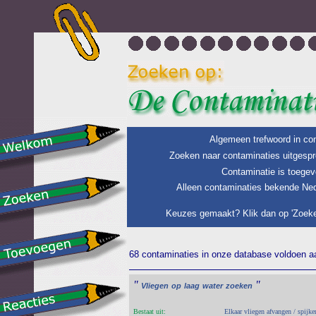
Algemeen trefwoord in con
Zoeken naar contaminaties uitgespr
Contaminatie is toegev
Alleen contaminaties bekende Ned
Keuzes gemaakt? Klik dan op 'Zoeke
68 contaminaties in onze database voldoen aan
"
"
Vliegen
op
laag
water
zoeken
Bestaat uit:
Elkaar vliegen afvangen / spijke