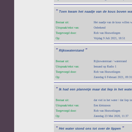
"
Toen
kwam
het
naadje
van
de
kous
boven
wa
Bestaat uit:
Het naadje van de kous willen 
Uitspraak/tekst van:
Onbekend
Toegevoegd door:
Rob van Houwelingen
Op:
Vrijdag 9 Juli 2021, 18:51
"
"
Rijkswaterstand
Bestaat uit:
Rijkswaterstaat / waterstand
Uitspraak/tekst van:
Iemand op Radio 1
Toegevoegd door:
Rob van Houwelingen
Op:
Zaterdag 6 Februari 2021, 09:31
"
Ik
had
een
plannetje
maar
dat
liep
in
het
wate
Bestaat uit:
dat viel in het water / dat liep i
Uitspraak/tekst van:
Een kleinzoon
Toegevoegd door:
Rob van Houwelingen
Op:
Zaterdag 23 Mei 2020, 11:37
"
"
Het
water
stond
ons
tot
over
de
lippen