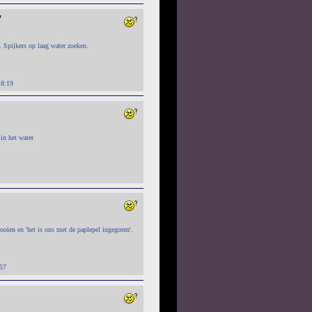
"
. Spijkers op laag water zoeken.
18:19
 in het water
oien en 'het is ons met de paplepel ingegoten'.
57