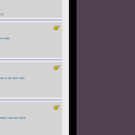
:23
er staan
orm in een glas water
mands vaarwater zitten