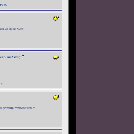
19:20
een vis in het water
"
ieso
niet
weg
16
in gevaarlijk vaarwater komen.