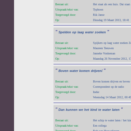
Bestaat uit:
Het staat als een huis. Dat staat
Uitspraak/tekst van:
Typhoon
Toegevoegd door:
Rik Janse
Op:
Dinsdag 19 Maart 2013, 18:41
"
"
Spelden
op
laag
water
zoeken
Bestaat uit:
Spijkers op laag water zoeken Z
Uitspraak/tekst van:
Maureen Teeuwen
Toegevoegd door:
Janneke Vonkeman
Op:
Maandag 26 November 2012, 1
"
"
Boven
water
komen
drijvení
Bestaat uit:
Boven komen drijven en boven
Uitspraak/tekst van:
Correspondent op de radio
Toegevoegd door:
Ineke
Op:
Woensdag 14 Maart 2012, 00:4
"
"
Dan
kunnen
we
het
kind
te
water
laten
Bestaat uit:
Het schip te water laten / het 
Uitspraak/tekst van:
Een collega
Toegevoegd door:
Rob van Houwelingen