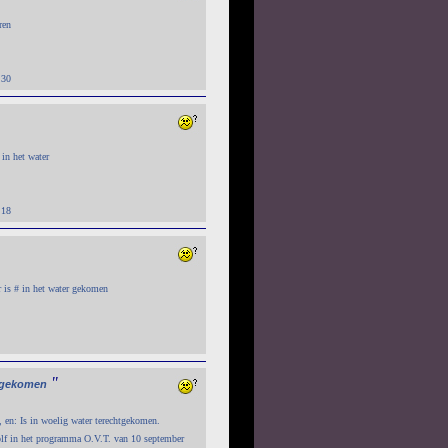
ren
:30
 in het water
:18
ar is # in het water gekomen
"
tgekomen
, en: Is in woelig water terechtgekomen.
lf in het programma O.V.T. van 10 september