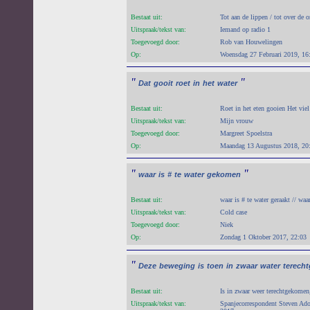
Bestaat uit:
Tot aan de lippen / tot over de o
Uitspraak/tekst van:
Iemand op radio 1
Toegevoegd door:
Rob van Houwelingen
Op:
Woensdag 27 Februari 2019, 16
"
"
Dat
gooit
roet
in
het
water
Bestaat uit:
Roet in het eten gooien Het viel
Uitspraak/tekst van:
Mijn vrouw
Toegevoegd door:
Margreet Spoelstra
Op:
Maandag 13 Augustus 2018, 20
"
"
waar
is
#
te
water
gekomen
Bestaat uit:
waar is # te water geraakt // wa
Uitspraak/tekst van:
Cold case
Toegevoegd door:
Niek
Op:
Zondag 1 Oktober 2017, 22:03
"
Deze
beweging
is
toen
in
zwaar
water
terech
Bestaat uit:
Is in zwaar weer terechtgekomen
Uitspraak/tekst van:
Spanjecorrespondent Steven Ado