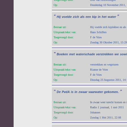
Op:
Donderdag 10 November 2011, 
"
"
Hij
voelde
zich
als
een
kip
in
het
water
Bestaat uit:
Hij voelde zich kiplekker en als 
Uitspraak/tekst van:
Hans Schiffers
Toegevoegd door:
F de Vries
Op:
Zondag 30 Oktober 2011, 15:29
"
Boeken
met
waterschade
verstrekken
we
sow
Bestaat uit:
verstrekken en wegsturen
Uitspraak/tekst van:
Rianne de Vries
Toegevoegd door:
F de Vries
Op:
Dinsdag 23 Augustus 2011, 14:
"
"
De
PvdA
is
in
zwaar
vaarwater
gekomen.
Bestaat uit:
In zwaar weer terecht komen en 
Uitspraak/tekst van:
Radio 1 journaal, 1 mei 2011
Toegevoegd door:
Johannes
Op:
Zondag 1 Mei 2011, 22:08