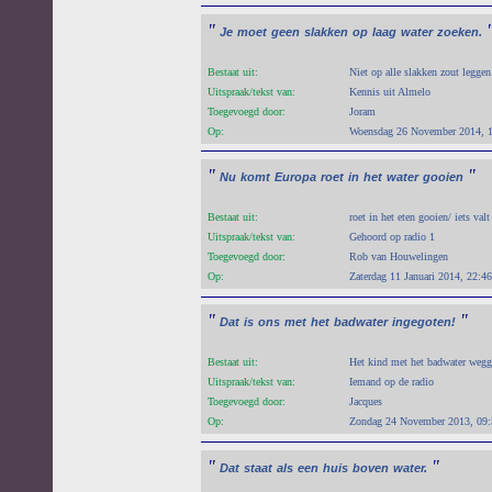
"
Je
moet
geen
slakken
op
laag
water
zoeken.
Bestaat uit:
Niet op alle slakken zout leggen
Uitspraak/tekst van:
Kennis uit Almelo
Toegevoegd door:
Joram
Op:
Woensdag 26 November 2014, 
"
"
Nu
komt
Europa
roet
in
het
water
gooien
Bestaat uit:
roet in het eten gooien/ iets valt
Uitspraak/tekst van:
Gehoord op radio 1
Toegevoegd door:
Rob van Houwelingen
Op:
Zaterdag 11 Januari 2014, 22:46
"
"
Dat
is
ons
met
het
badwater
ingegoten!
Bestaat uit:
Het kind met het badwater weggo
Uitspraak/tekst van:
Iemand op de radio
Toegevoegd door:
Jacques
Op:
Zondag 24 November 2013, 09:
"
"
Dat
staat
als
een
huis
boven
water.