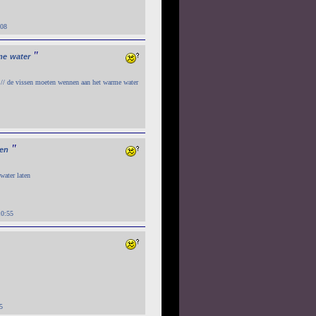
:08
"
me
water
 // de vissen moeten wennen aan het warme water
"
ten
water laten
10:55
5