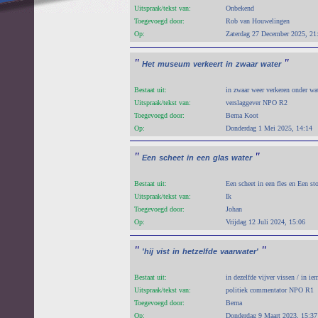
Uitspraak/tekst van:
Onbekend
Toegevoegd door:
Rob van Houwelingen
Op:
Zaterdag 27 December 2025, 21
"
"
Het
museum
verkeert
in
zwaar
water
Bestaat uit:
in zwaar weer verkeren onder wat
Uitspraak/tekst van:
verslaggever NPO R2
Toegevoegd door:
Berna Koot
Op:
Donderdag 1 Mei 2025, 14:14
"
"
Een
scheet
in
een
glas
water
Bestaat uit:
Een scheet in een fles en Een st
Uitspraak/tekst van:
Ik
Toegevoegd door:
Johan
Op:
Vrijdag 12 Juli 2024, 15:06
"
"
'hij
vist
in
hetzelfde
vaarwater'
Bestaat uit:
in dezelfde vijver vissen / in ie
Uitspraak/tekst van:
politiek commentator NPO R1
Toegevoegd door:
Berna
Op:
Donderdag 9 Maart 2023, 15:37