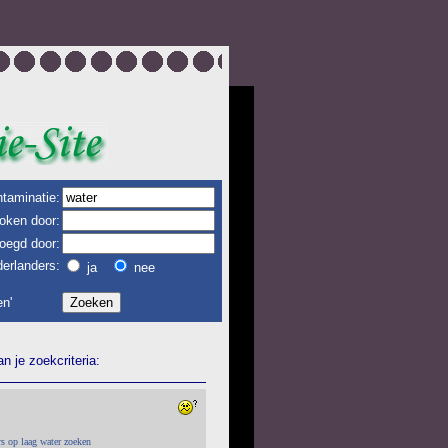
taminatie:
oken door:
oegd door:
erlanders:
ja
nee
n'
 je zoekcriteria:
rs op laag water zoeken