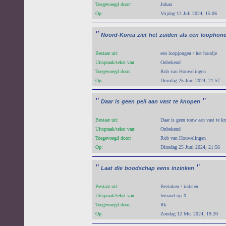
Toegevoegd door:
Johan
Op:
Vrijdag 12 Juli 2024, 15:06
"
Noord-Korea
ziet
het
zuiden
als
een
loophon
Bestaat uit:
een loopjongen / het hondje
Uitspraak/tekst van:
Onbekend
Toegevoegd door:
Rob van Houwelingen
Op:
Dinsdag 25 Juni 2024, 21:57
"
"
Daar
is
geen
peil
aan
vast
te
knopen
Bestaat uit:
Daar is geen touw aan vast te kn
Uitspraak/tekst van:
Onbekend
Toegevoegd door:
Rob van Houwelingen
Op:
Dinsdag 25 Juni 2024, 21:56
"
"
Laat
die
boodschap
eens
inzinken
Bestaat uit:
Bezinken / indalen
Uitspraak/tekst van:
Iemand op X
Toegevoegd door:
Rk
Op:
Zondag 12 Mei 2024, 19:20