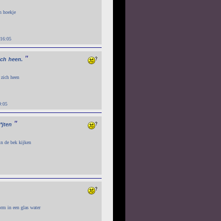
n hoekje
 16:05
"
ich
heen.
 zich heen
9:05
"
*jten
in de bek kijken
orm in een glas water