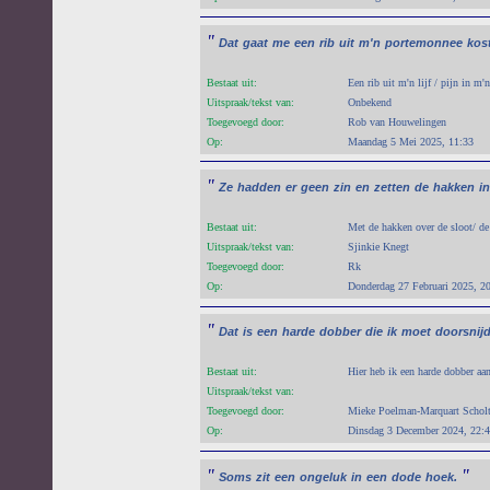
"
Dat
gaat
me
een
rib
uit
m'n
portemonnee
kos
Bestaat uit:
Een rib uit m'n lijf / pijn in m
Uitspraak/tekst van:
Onbekend
Toegevoegd door:
Rob van Houwelingen
Op:
Maandag 5 Mei 2025, 11:33
"
Ze
hadden
er
geen
zin
en
zetten
de
hakken
in
Bestaat uit:
Met de hakken over de sloot/ de
Uitspraak/tekst van:
Sjinkie Knegt
Toegevoegd door:
Rk
Op:
Donderdag 27 Februari 2025, 2
"
Dat
is
een
harde
dobber
die
ik
moet
doorsnij
Bestaat uit:
Hier heb ik een harde dobber aa
Uitspraak/tekst van:
Toegevoegd door:
Mieke Poelman-Marquart Schol
Op:
Dinsdag 3 December 2024, 22:
"
"
Soms
zit
een
ongeluk
in
een
dode
hoek.