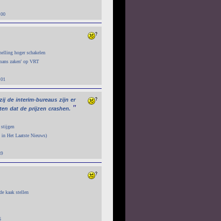
:00
nelling hoger schakelen
mans zaken' op VRT
:01
zij
de
interim-bureaus
zijn
er
"
ten
dat
de
prijzen
crashen.
 stijgen
el in Het Laatste Nieuws)
39
de kaak stellen
6