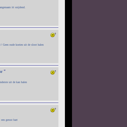
aangenaam itt snijdend.
// Geen oude koeien uit de sloot halen
"
ld
nderste uit de kan halen
 een gerust hart