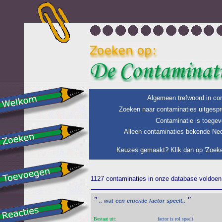
Algemeen trefwoord in con
Zoeken naar contaminaties uitgespr
Contaminatie is toegev
Alleen contaminaties bekende Ned
Keuzes gemaakt? Klik dan op 'Zoeke
1127 contaminaties in onze database voldoen 
"
"
..
wat
een
cruciale
factor
speelt..
Bestaat uit:
factor is rol speelt