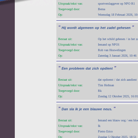
Uitspraak/tekst van:
sportverslaggever op NPO R1
Toegevoegd door:
Berna
Op:
Woensdag 18 Februari 2026, 10
"
"
Hij
wordt
algemeen
op
het
zadel
gehesen
Bestaat uit:
Op het schild gehesen / in het z
Uitspraak/tekst van:
Iemand op NPO1
Toegevoegd door:
Rob van Houwelingen
Op:
Zaterdag 3 Januari 2026, 10:46
"
"
Een
probleem
dat
zich
opdient
Bestaat uit:
dat opdoemt / dat zich aandient
Uitspraak/tekst van:
Tim Hofman
Toegevoegd door:
Rk
Op:
Zondag 12 Oktober 2025, 16:01
"
"
Dan
sla
ik
je
een
blauwe
neus.
Bestaat uit:
Iemand een blauw oog / een blo
Uitspraak/tekst van:
Ik
Toegevoegd door:
Pietro Erico
Op:
Zondag 5 Oktober 2025, 18:51