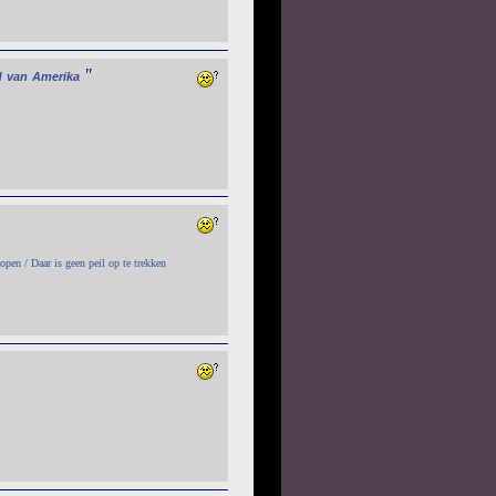
"
d
van
Amerika
open / Daar is geen peil op te trekken