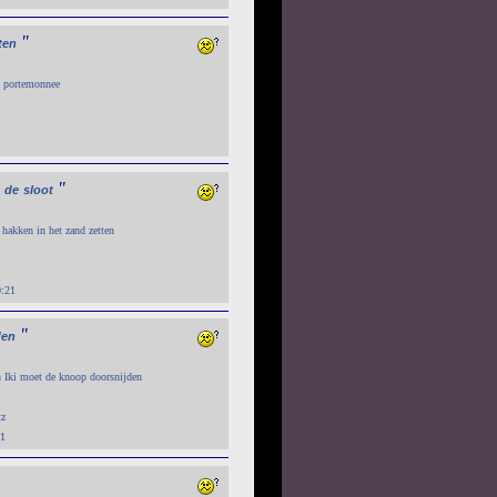
"
ten
'n portemonnee
"
de
sloot
 hakken in het zand zetten
0:21
"
den
n Iki moet de knoop doorsnijden
tz
41