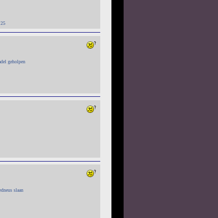
:25
adel geholpen
edneus slaan