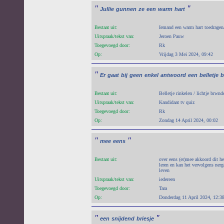
"
"
Jullie
gunnen
ze
een
warm
hart
Bestaat uit:
Iemand een warm hart toedragen
Uitspraak/tekst van:
Jeroen Pauw
Toegevoegd door:
Rk
Op:
Vrijdag 3 Mei 2024, 09:42
"
Er
gaat
bij
geen
enkel
antwoord
een
belletje
b
Bestaat uit:
Belletje rinkelen / lichtje brwnd
Uitspraak/tekst van:
Kandidaat tv quiz
Toegevoegd door:
Rk
Op:
Zondag 14 April 2024, 00:02
"
"
mee
eens
Bestaat uit:
over eens (er)mee akkoord dit h
leren en kan het vervolgens ner
leven
Uitspraak/tekst van:
iedereen
Toegevoegd door:
Tara
Op:
Donderdag 11 April 2024, 12:3
"
"
een
snijdend
briesje