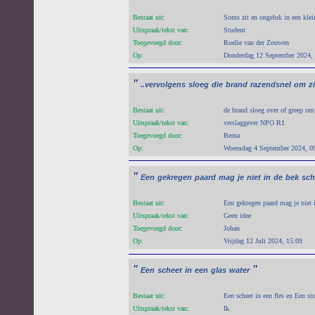
Bestaat uit:
Soms zit en ongeluk in een klei
Uitspraak/tekst van:
Student
Toegevoegd door:
Roelie van der Zouwen
Op:
Donderdag 12 September 2024,
"
..vervolgens
sloeg
die
brand
razendsnel
om
z
Bestaat uit:
de brand sloeg over of greep om
Uitspraak/tekst van:
verslaggever NPO R1
Toegevoegd door:
Berna
Op:
Woensdag 4 September 2024, 0
"
Een
gekregen
paard
mag
je
niet
in
de
bek
sch
Bestaat uit:
Een gekregen paard mag je niet 
Uitspraak/tekst van:
Geen idee
Toegevoegd door:
Johan
Op:
Vrijdag 12 Juli 2024, 15:09
"
"
Een
scheet
in
een
glas
water
Bestaat uit:
Een scheet in een fles en Een st
Uitspraak/tekst van:
Ik