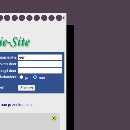
taminatie:
oken door:
oegd door:
erlanders:
ja
nee
n'
aan je zoekcriteria: