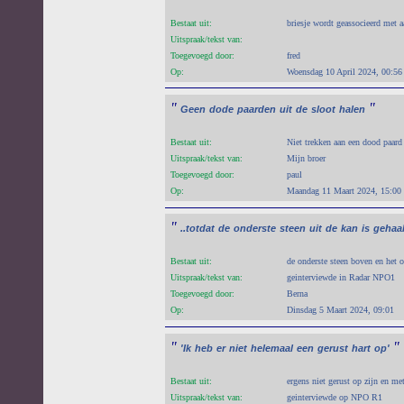
Bestaat uit:
briesje wordt geassocieerd met 
Uitspraak/tekst van:
Toegevoegd door:
fred
Op:
Woensdag 10 April 2024, 00:56
"
"
Geen
dode
paarden
uit
de
sloot
halen
Bestaat uit:
Niet trekken aan een dood paard 
Uitspraak/tekst van:
Mijn broer
Toegevoegd door:
paul
Op:
Maandag 11 Maart 2024, 15:00
"
..totdat
de
onderste
steen
uit
de
kan
is
gehaa
Bestaat uit:
de onderste steen boven en het o
Uitspraak/tekst van:
geinterviewde in Radar NPO1
Toegevoegd door:
Berna
Op:
Dinsdag 5 Maart 2024, 09:01
"
"
'Ik
heb
er
niet
helemaal
een
gerust
hart
op'
Bestaat uit:
ergens niet gerust op zijn en met
Uitspraak/tekst van:
geinterviewde op NPO R1