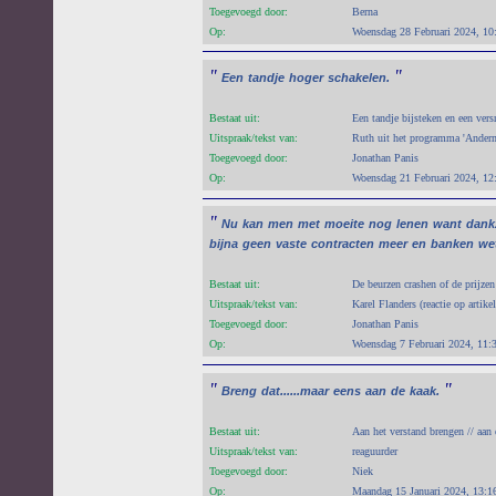
Toegevoegd door:
Berna
Op:
Woensdag 28 Februari 2024, 10
"
"
Een
tandje
hoger
schakelen.
Bestaat uit:
Een tandje bijsteken en een vers
Uitspraak/tekst van:
Ruth uit het programma 'Ander
Toegevoegd door:
Jonathan Panis
Op:
Woensdag 21 Februari 2024, 12
"
Nu
kan
men
met
moeite
nog
lenen
want
dank
bijna
geen
vaste
contracten
meer
en
banken
we
Bestaat uit:
De beurzen crashen of de prijzen
Uitspraak/tekst van:
Karel Flanders (reactie op artik
Toegevoegd door:
Jonathan Panis
Op:
Woensdag 7 Februari 2024, 11:
"
"
Breng
dat......maar
eens
aan
de
kaak.
Bestaat uit:
Aan het verstand brengen // aan 
Uitspraak/tekst van:
reaguurder
Toegevoegd door:
Niek
Op:
Maandag 15 Januari 2024, 13:1