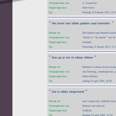
Uitspraak/tekst van:
A. Zonneveld
Toegevoegd door:
Peter Stöve
Op:
Dinsdag 18 Februari 2014, 16:2
"
"
Het
komt
met
dikke
pakken
naar
beneden.
Bestaat uit:
Met bakken naar beneden komen 
Uitspraak/tekst van:
"Judith in ""Ik vertrek"" van de
Toegevoegd door:
Liesbeth
Op:
Woensdag 12 Januari 2011, 12:
"
"
Dan
ga
je
het
in
elkaar
dikken
Bestaat uit:
Indikken in elkaar duwen (comp
Uitspraak/tekst van:
Jan Doesburg, toneelregisseur
Toegevoegd door:
Marita Meijers
Op:
zondag 25 april 2004, 20:56
"
"
Dat
is
dikke
vingerwerk
Bestaat uit:
natte vingerwerk, koffiedik kijk
Uitspraak/tekst van:
Herman van Leeuwen
Toegevoegd door:
Godfried
Op:
dinsdag 23 april 2002, 12:20