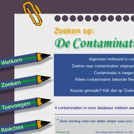
Algemeen trefwoord in con
Zoeken naar contaminaties uitgespr
Contaminatie is toegev
Alleen contaminaties bekende Ned
Keuzes gemaakt? Klik dan op 'Zoeke
4 contaminaties in onze database voldoen aan 
"
Deze
leerling
trekt
een
dikke
vinger
naar
ons!
Bestaat uit:
'Een lange neus trekken' en 'een