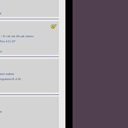
8
/ Er valt een dik pak sneeuw.
 Tros 4-12-10"
34
acter maken)
, programma R.A.M.
en