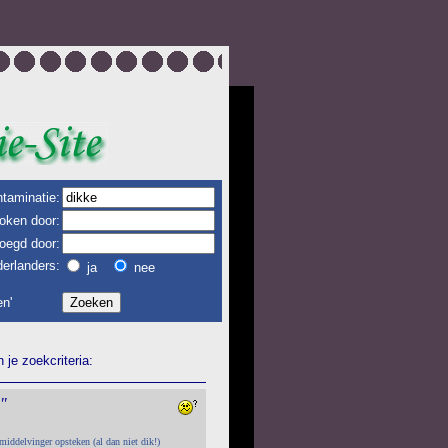
taminatie:
oken door:
oegd door:
erlanders:
ja
nee
n'
je zoekcriteria:
"
 middelvinger opsteken (al dan niet dik!)