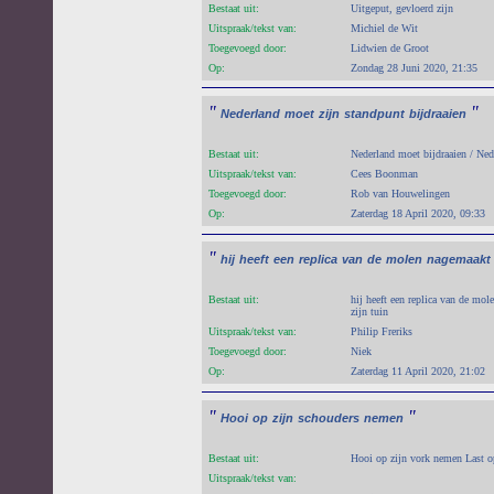
Bestaat uit:
Uitgeput, gevloerd zijn
Uitspraak/tekst van:
Michiel de Wit
Toegevoegd door:
Lidwien de Groot
Op:
Zondag 28 Juni 2020, 21:35
"
"
Nederland
moet
zijn
standpunt
bijdraaien
Bestaat uit:
Nederland moet bijdraaien / Ned
Uitspraak/tekst van:
Cees Boonman
Toegevoegd door:
Rob van Houwelingen
Op:
Zaterdag 18 April 2020, 09:33
"
hij
heeft
een
replica
van
de
molen
nagemaakt
Bestaat uit:
hij heeft een replica van de mol
zijn tuin
Uitspraak/tekst van:
Philip Freriks
Toegevoegd door:
Niek
Op:
Zaterdag 11 April 2020, 21:02
"
"
Hooi
op
zijn
schouders
nemen
Bestaat uit:
Hooi op zijn vork nemen Last o
Uitspraak/tekst van: