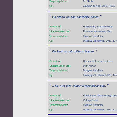
Toegevoegd door:
M. Helder
Op:
Zaterdag 30 April 2022, 23:55
"
"
Hij
stond
op
zijn
achterste
poten
Bestaat uit:
Hoge poten, achterste benen
Uitspraak/tekst van:
Documentaire omroep Max
Toegevoegd door:
Margreet Spoelstra
Op:
Maandag 28 Februari 2022, 12:
"
"
De
kast
op
zijn
zijkant
leggen
Bestaat uit:
Op zijn zij leggen, kantelen
Uitspraak/tekst van:
Mijn vrouw
Toegevoegd door:
Margreet Spoelstra
Op:
Maandag 28 Februari 2022, 12:
"
"
...die
niet
met
elkaar
vergelijkbaar
zijn.
Bestaat uit:
Die niet met elkaar te vergelijken
Uitspraak/tekst van:
Collega Frank
Toegevoegd door:
Margreet Spoelstra
Op:
Maandag 28 Februari 2022, 12: