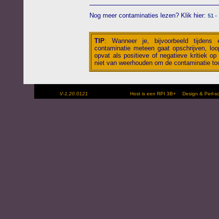
Nog meer contaminaties lezen? Klik hier:
51 -
TIP
:
Wanneer je, bijvoorbeeld tijdens
contaminatie meteen gaat opschrijven, loop
opvat als positieve of negatieve kritiek op 
niet van weerhouden om de contaminatie toc
V-1.20.0121
Host is een RPI 3B+
Design & Perl-