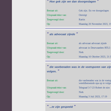
"
"
Hoe
gek
zijn
we
dan
doorgeslagen
Bestaat uit:
Gek zijn. En ver doorgeslagen
Uitspraak/tekst van:
Omtzigt
Toegevoegd door:
Rartin
Op:
Maandag 20 November 2023, 1
"
"
als
advocaat
zijnde
Bestaat uit:
als advocaat advocaat zijnde
Uitspraak/tekst van:
advocaat in Deurwaarders RTL5
Toegevoegd door:
Niek
Op:
Maandag 16 Oktober 2023, 21:
"
die
vastberaden
was
in
de
voetsporen
van
zij
"
volgen.
Bestaat uit:
die vastberaden was in de voetspo
wereldberoemde opa op te volge
Uitspraak/tekst van:
Telegraaf 3-7-23 Robert de niro
Toegevoegd door:
Niek
Op:
Maandag 3 Juli 2023, 17:19
"
"
...te
zijn
gespeeld