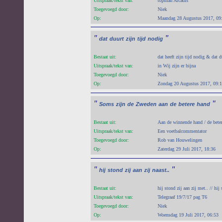
Uitspraak/tekst van:
topman Arcadis
Toegevoegd door:
Niek
Op:
Maandag 28 Augustus 2017, 09
"
"
dat
duurt
zijn
tijd
nodig
Bestaat uit:
dat heeft zijn tijd nodig & dat d
Uitspraak/tekst van:
in Wij zijn er bijna
Toegevoegd door:
Niek
Op:
Zondag 20 Augustus 2017, 09:
"
"
Soms
zijn
de
Zweden
aan
de
betere
hand
Bestaat uit:
Aan de winnende hand / de bete
Uitspraak/tekst van:
Een voetbalcommentator
Toegevoegd door:
Rob van Houwelingen
Op:
Zaterdag 29 Juli 2017, 18:36
"
"
hij
stond
zij
aan
zij
naast..
Bestaat uit:
hij stond zij aan zij met.. // hij 
Uitspraak/tekst van:
Telegraaf 19/7/17 pag T6
Toegevoegd door:
Niek
Op:
Woensdag 19 Juli 2017, 06:53