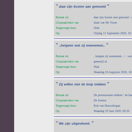
"
"
daar
zijn
kosten
aan
gemoeid
Bestaat uit:
daar zijn kosten mee gemoeid / d
Uitspraak/tekst van:
klant van Mr Visser
Toegevoegd door:
Niek
Op:
Vrijdag 11 September 2020, 10
"
"
..hetgeen
wat
zij
meenemen..
Bestaat uit:
..hetgeen zij meenemen.. / ..wa
Uitspraak/tekst van:
geenstijl.nl
Toegevoegd door:
Niek
Op:
Maandag 24 Augustus 2020, 10
"
"
Zij
willen
niet
de
knip
trekken
Bestaat uit:
De portemonnee trekken / de ha
Uitspraak/tekst van:
De Stentor
Toegevoegd door:
Rob van Houwelingen
Op:
Maandag 29 Juni 2020, 09:20
"
"
We
zijn
uitgevloerd.