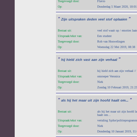
Toegevoegd door:
Flavio
Op:
Donderdag 5 Maart 2020, 18:01
"
"
Zijn
uitspraken
deden
veel
stof
oplaaien
Bestaat uit:
veel stof waait op / emoties laa
Uitspraak/tekst van:
Een student
Toegevoegd door:
Rob van Houwelingen
Op:
Woensdag 22 Mei 2019, 08:38
"
"
hij
hield
zich
vast
aan
zijn
verhaal
Bestaat uit:
hij hield zich aan zijn verhaal //
Uitspraak/tekst van:
omroeper Veronica
Toegevoegd door:
Niek
Op:
Zondag 10 Februari 2019, 21:2
"
"
als
hij
het
maar
uit
zijn
hoofd
haalt
om...
Bestaat uit:
als hij het maar uit zijn hoofd la
haalt om...
Uitspraak/tekst van:
vertaling Spike/politieprogram
Toegevoegd door:
Niek
Op:
Donderdag 10 Januari 2019, 11