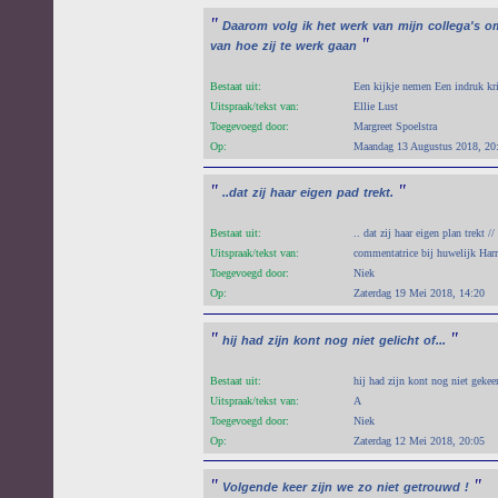
"
Daarom
volg
ik
het
werk
van
mijn
collega's
o
"
van
hoe
zij
te
werk
gaan
Bestaat uit:
Een kijkje nemen Een indruk kr
Uitspraak/tekst van:
Ellie Lust
Toegevoegd door:
Margreet Spoelstra
Op:
Maandag 13 Augustus 2018, 20
"
"
..dat
zij
haar
eigen
pad
trekt.
Bestaat uit:
.. dat zij haar eigen plan trekt //
Uitspraak/tekst van:
commentatrice bij huwelijk H
Toegevoegd door:
Niek
Op:
Zaterdag 19 Mei 2018, 14:20
"
"
hij
had
zijn
kont
nog
niet
gelicht
of...
Bestaat uit:
hij had zijn kont nog niet gekeer
Uitspraak/tekst van:
A
Toegevoegd door:
Niek
Op:
Zaterdag 12 Mei 2018, 20:05
"
"
Volgende
keer
zijn
we
zo
niet
getrouwd
!