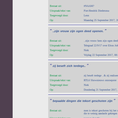
Bestaat uit:
#NAAM?
Uitspraak/tekst van:
Piet-Hendrik Diedersma
Toegevoegd door:
Leon
Op:
Maandag 25 September 2017, 2
"
"
..zijn
vrouw
zijn
ogen
deed
openen.
Bestaat uit:
..zijn vrouw hem zijn ogen deed
Uitspraak/tekst van:
Telegraaf 22/9/17 over Elton Jo
Toegevoegd door:
Niek
Op:
Vrijdag 22 September 2017, 08
"
"
zij
beseft
zich
terdege..
Bestaat uit:
zij beseft terdege ..& zij realisee
Uitspraak/tekst van:
RTL6 Shownieuws omroepster
Toegevoegd door:
Niek
Op:
Donderdag 21 September 2017,
"
"
bepaalde
dingen
die
tekort
geschoten
zijn
Bestaat uit:
men is tekort geschoten bij het
die te weinig aandacht gekregen