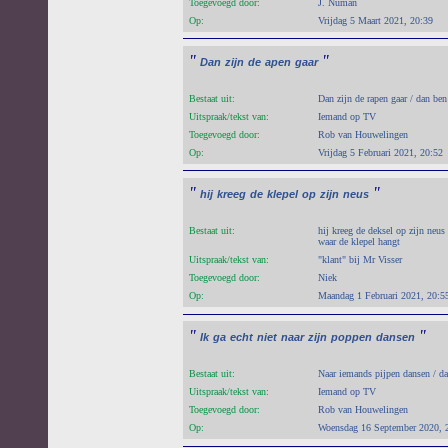
Toegevoegd door:
J. Numan
Op:
Vrijdag 5 Maart 2021, 20:39
"
"
Dan
zijn
de
apen
gaar
Bestaat uit:
Dan zijn de rapen gaar / dan ben
Uitspraak/tekst van:
Iemand op TV
Toegevoegd door:
Rob van Houwelingen
Op:
Vrijdag 5 Februari 2021, 20:52
"
"
hij
kreeg
de
klepel
op
zijn
neus
Bestaat uit:
hij kreeg de deksel op zijn neus
waar de klepel hangt
Uitspraak/tekst van:
"klant" bij Mr Visser
Toegevoegd door:
Niek
Op:
Maandag 1 Februari 2021, 20:5
"
"
Ik
ga
echt
niet
naar
zijn
poppen
dansen
Bestaat uit:
Naar iemands pijpen dansen / da
Uitspraak/tekst van:
Iemand op TV
Toegevoegd door:
Rob van Houwelingen
Op:
Woensdag 16 September 2020, 