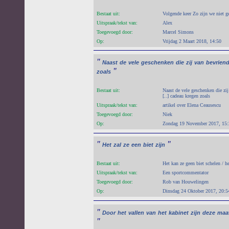
Bestaat uit:
Volgende keer Zo zijn we niet 
Uitspraak/tekst van:
Alex
Toegevoegd door:
Marcel Simons
Op:
Vrijdag 2 Maart 2018, 14:50
"
Naast
de
vele
geschenken
die
zij
van
bevrien
"
zoals
Bestaat uit:
Naast de vele geschenken die zij
[..] cadeau kregen zoals
Uitspraak/tekst van:
artikel over Elena Ceausescu
Toegevoegd door:
Niek
Op:
Zondag 19 November 2017, 15:
"
"
Het
zal
ze
een
biet
zijn
Bestaat uit:
Het kan ze geen biet schelen / he
Uitspraak/tekst van:
Een sportcommentator
Toegevoegd door:
Rob van Houwelingen
Op:
Dinsdag 24 Oktober 2017, 20:5
"
Door
het
vallen
van
het
kabinet
zijn
deze
maa
"