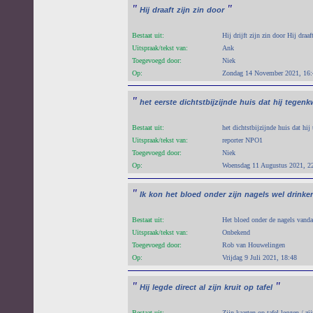
"
"
Hij
draaft
zijn
zin
door
Bestaat uit:
Hij drijft zijn zin door Hij draaf
Uitspraak/tekst van:
Ank
Toegevoegd door:
Niek
Op:
Zondag 14 November 2021, 16:
"
het
eerste
dichtstbijzijnde
huis
dat
hij
tegen
Bestaat uit:
het dichtstbijzijnde huis dat hi
Uitspraak/tekst van:
reporter NPO1
Toegevoegd door:
Niek
Op:
Woensdag 11 Augustus 2021, 2
"
Ik
kon
het
bloed
onder
zijn
nagels
wel
drinke
Bestaat uit:
Het bloed onder de nagels vanda
Uitspraak/tekst van:
Onbekend
Toegevoegd door:
Rob van Houwelingen
Op:
Vrijdag 9 Juli 2021, 18:48
"
"
Hij
legde
direct
al
zijn
kruit
op
tafel
Bestaat uit:
Zijn kaarten op tafel leggen / zi