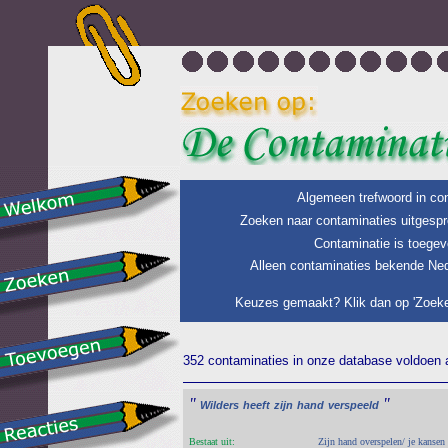
Algemeen trefwoord in con
Zoeken naar contaminaties uitgespr
Contaminatie is toegev
Alleen contaminaties bekende Ned
Keuzes gemaakt? Klik dan op 'Zoeke
352 contaminaties in onze database voldoen a
"
"
Wilders
heeft
zijn
hand
verspeeld
Bestaat uit:
Zijn hand overspelen/ je kansen