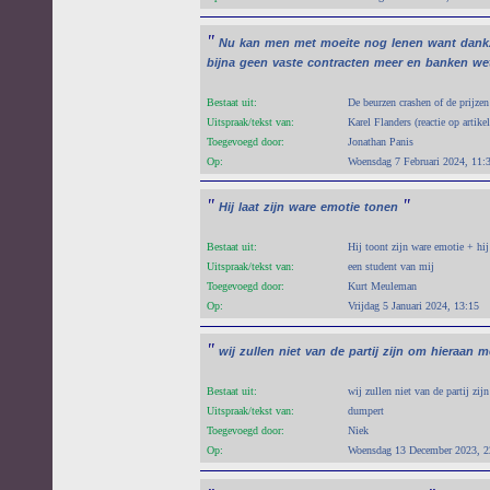
"
Nu
kan
men
met
moeite
nog
lenen
want
dank
bijna
geen
vaste
contracten
meer
en
banken
we
Bestaat uit:
De beurzen crashen of de prijzen
Uitspraak/tekst van:
Karel Flanders (reactie op artik
Toegevoegd door:
Jonathan Panis
Op:
Woensdag 7 Februari 2024, 11:
"
"
Hij
laat
zijn
ware
emotie
tonen
Bestaat uit:
Hij toont zijn ware emotie + hij
Uitspraak/tekst van:
een student van mij
Toegevoegd door:
Kurt Meuleman
Op:
Vrijdag 5 Januari 2024, 13:15
"
wij
zullen
niet
van
de
partij
zijn
om
hieraan
m
Bestaat uit:
wij zullen niet van de partij zij
Uitspraak/tekst van:
dumpert
Toegevoegd door:
Niek
Op:
Woensdag 13 December 2023, 2