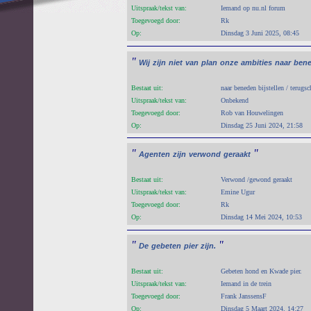
Uitspraak/tekst van:
Iemand op nu.nl forum
Toegevoegd door:
Rk
Op:
Dinsdag 3 Juni 2025, 08:45
"
Wij
zijn
niet
van
plan
onze
ambities
naar
ben
Bestaat uit:
naar beneden bijstellen / terugs
Uitspraak/tekst van:
Onbekend
Toegevoegd door:
Rob van Houwelingen
Op:
Dinsdag 25 Juni 2024, 21:58
"
"
Agenten
zijn
verwond
geraakt
Bestaat uit:
Verwond /gewond geraakt
Uitspraak/tekst van:
Emine Ugur
Toegevoegd door:
Rk
Op:
Dinsdag 14 Mei 2024, 10:53
"
"
De
gebeten
pier
zijn.
Bestaat uit:
Gebeten hond en Kwade pier.
Uitspraak/tekst van:
Iemand in de trein
Toegevoegd door:
Frank JanssensF
Op:
Dinsdag 5 Maart 2024, 14:27