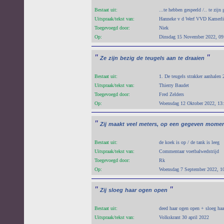
Bestaat uit:
...te hebben gespeeld /.. te zijn
Uitspraak/tekst van:
Hanneke v d Werf VVD Kamerl
Toegevoegd door:
Niek
Op:
Dinsdag 15 November 2022, 09
"
"
Ze
zijn
bezig
de
teugels
aan
te
draaien
Bestaat uit:
1. De teugels strakker aanhalen
Uitspraak/tekst van:
Thierry Baudet
Toegevoegd door:
Fred Zelders
Op:
Woensdag 12 Oktober 2022, 13
"
Zij
maakt
veel
meters,
op
een
gegeven
momen
Bestaat uit:
de koek is op / de tank is leeg
Uitspraak/tekst van:
Commentaar voetbalwedstrijd
Toegevoegd door:
Rk
Op:
Woensdag 7 September 2022, 1
"
"
Zij
sloeg
haar
ogen
open
Bestaat uit:
deed haar ogen open + sloeg ha
Uitspraak/tekst van:
Volkskrant 30 april 2022