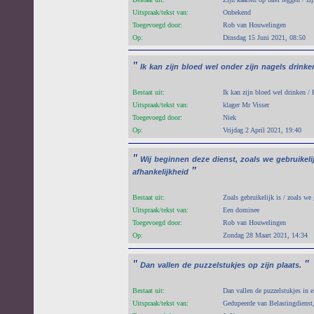
Uitspraak/tekst van:
Onbekend
Toegevoegd door:
Rob van Houwelingen
Op:
Dinsdag 15 Juni 2021, 08:50
"
Ik
kan
zijn
bloed
wel
onder
zijn
nagels
drinke
Bestaat uit:
Ik kan zijn bloed wel drinken /
Uitspraak/tekst van:
klager Mr Visser
Toegevoegd door:
Niek
Op:
Vrijdag 2 April 2021, 19:40
"
Wij
beginnen
deze
dienst,
zoals
we
gebruikeli
"
afhankelijkheid
Bestaat uit:
Zoals gebruikelijk is / zoals we
Uitspraak/tekst van:
Een dominee
Toegevoegd door:
Rob van Houwelingen
Op:
Zondag 28 Maart 2021, 14:34
"
"
Dan
vallen
de
puzzelstukjes
op
zijn
plaats.
Bestaat uit:
Dan vallen de puzzelstukjes in el
Uitspraak/tekst van:
Gedupeerde van Belastingdiens