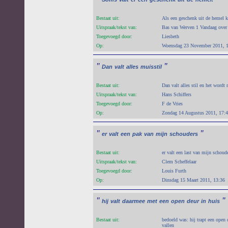
Bestaat uit:
Als een geschenk uit de hemel k
Uitspraak/tekst van:
Bas van Werven 1 Vandaag over l
Toegevoegd door:
Liesbeth
Op:
Woensdag 23 November 2011, 
"
"
Dan
valt
alles
muisstil
Bestaat uit:
Dan valt alles stil en het wordt 
Uitspraak/tekst van:
Hans Schiffers
Toegevoegd door:
F de Vries
Op:
Zondag 14 Augustus 2011, 17:
"
"
er
valt
een
pak
van
mijn
schouders
Bestaat uit:
er valt een last van mijn schoud
Uitspraak/tekst van:
Clem Scheffelaar
Toegevoegd door:
Louis Furth
Op:
Dinsdag 15 Maart 2011, 13:36
"
"
hij
valt
daarmee
met
een
open
deur
in
huis
Bestaat uit:
bedoeld was: hij trapt een open 
vallen