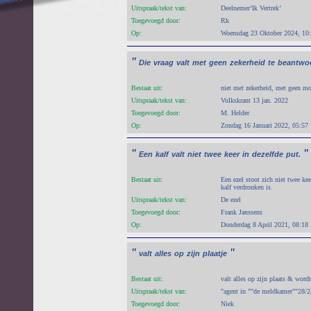
Uitspraak/tekst van:
Deelnemer’Ik Vertrek’
Toegevoegd door:
Rk
Op:
Woensdag 23 Oktober 2024, 10
"
Die
vraag
valt
met
geen
zekerheid
te
beantwo
Bestaat uit:
niet met zekerheid, met geen mo
Uitspraak/tekst van:
Volkskrant 13 jan. 2022
Toegevoegd door:
M. Helder
Op:
Zondag 16 Januari 2022, 05:57
"
"
Een
kalf
valt
niet
twee
keer
in
dezelfde
put.
Bestaat uit:
Een ezel stoot zich niet twee ke
kalf verdronken is.
Uitspraak/tekst van:
De ezel
Toegevoegd door:
Frank Janssens
Op:
Donderdag 8 April 2021, 08:18
"
"
valt
alles
op
zijn
plaatje
Bestaat uit:
valt alles op zijn plaats & word
Uitspraak/tekst van:
"agent in ""de meldkamer""28/2
Toegevoegd door:
Niek