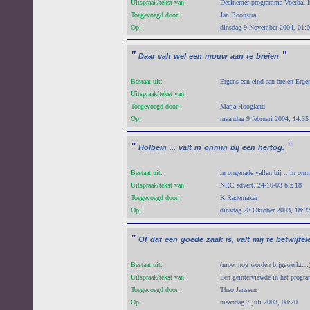
Uitspraak/tekst van:
Deelnemer programma Voetbal I
Toegevoegd door:
Jan Boonstra
Op:
dinsdag 9 November 2004, 01:
"
"
Daar
valt
wel
een
mouw
aan
te
breien
Bestaat uit:
Ergens een eind aan breien Erg
Uitspraak/tekst van:
Toegevoegd door:
Marja Hoogland
Op:
maandag 9 februari 2004, 14:35
"
"
Holbein
...
valt
in
onmin
bij
een
hertog.
Bestaat uit:
in ongenade vallen bij .. in onm
Uitspraak/tekst van:
NRC advert. 24-10-03 blz 18
Toegevoegd door:
K Rademaker
Op:
dinsdag 28 Oktober 2003, 18:3
"
Of
dat
een
goede
zaak
is,
valt
mij
te
betwijfel
Bestaat uit:
(moet nog worden bijgewerkt…
Uitspraak/tekst van:
Een geinterviewde in het progr
Toegevoegd door:
Theo Janssen
Op:
maandag 7 juli 2003, 08:20