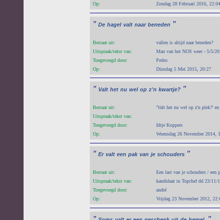
Op:
Zondag 28 Februari 2016, 22:0
"
"
De
hagel
valt
naar
beneden
Bestaat uit:
vallen is altijd naar beneden?
Uitspraak/tekst van:
Man van het NOS weer - 5/5/2
Toegevoegd door:
Pedro
Op:
Dinsdag 5 Mei 2015, 20:27
"
"
Valt
het
nu
wel
op
z'n
kwartje?
Bestaat uit:
'Valt het nu wel op z'n plek?' en 
Uitspraak/tekst van:
Toegevoegd door:
Idtje Koppers
Op:
Woensdag 26 November 2014, 
"
"
Er
valt
een
pak
van
je
schouders
Bestaat uit:
Een last van je schouders / een p
Uitspraak/tekst van:
kandidaat in Topchef dd 23/11/
Toegevoegd door:
andré
Op:
Vrijdag 23 November 2012, 22:
"
"
Soms
valt
er
een
geschenk
uit
de
hemel.