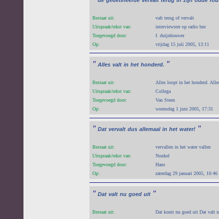
Bestaat uit:
valt terug of vervalt
Uitspraak/tekst van:
interviewster op radio bnr
Toegevoegd door:
f. duijnhouwer
Op:
vrijdag 15 juli 2005, 13:11
"
"
Alles
valt
in
het
honderd.
Bestaat uit:
Alles loopt in het honderd. Alle
Uitspraak/tekst van:
Collega
Toegevoegd door:
Van Steen
Op:
woensdag 1 juni 2005, 17:31
"
"
Dat
vervalt
dus
allemaal
in
het
water!
Bestaat uit:
vervallen in het water vallen
Uitspraak/tekst van:
Nonkel
Toegevoegd door:
Hans
Op:
zaterdag 29 januari 2005, 10:46
"
"
Dat
valt
nu
goed
uit
Bestaat uit:
Dat komt nu goed uit Dat valt 