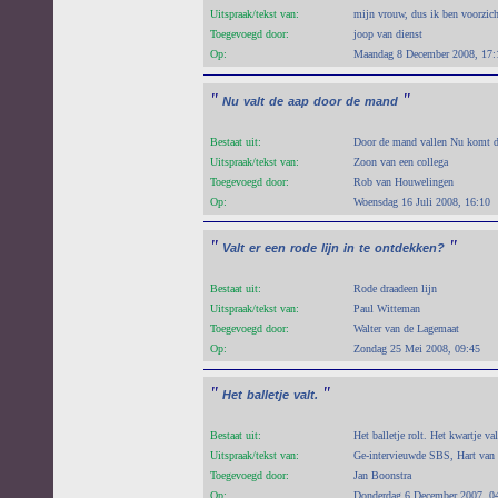
Uitspraak/tekst van:
mijn vrouw, dus ik ben voorzich
Toegevoegd door:
joop van dienst
Op:
Maandag 8 December 2008, 17:
"
"
Nu
valt
de
aap
door
de
mand
Bestaat uit:
Door de mand vallen Nu komt d
Uitspraak/tekst van:
Zoon van een collega
Toegevoegd door:
Rob van Houwelingen
Op:
Woensdag 16 Juli 2008, 16:10
"
"
Valt
er
een
rode
lijn
in
te
ontdekken?
Bestaat uit:
Rode draadeen lijn
Uitspraak/tekst van:
Paul Witteman
Toegevoegd door:
Walter van de Lagemaat
Op:
Zondag 25 Mei 2008, 09:45
"
"
Het
balletje
valt.
Bestaat uit:
Het balletje rolt. Het kwartje val
Uitspraak/tekst van:
Ge-intervieuwde SBS, Hart van 
Toegevoegd door:
Jan Boonstra
Op:
Donderdag 6 December 2007, 0