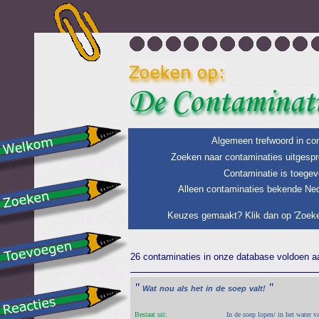
Algemeen trefwoord in con
Zoeken naar contaminaties uitgespr
Contaminatie is toegev
Alleen contaminaties bekende Ned
Keuzes gemaakt? Klik dan op 'Zoeke
26 contaminaties in onze database voldoen aan
"
"
Wat
nou
als
het
in
de
soep
valt!
Bestaat uit:
In de soep lopen/ in het water v