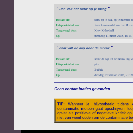
"
"
Dan
valt
het
rauw
op
je
maag
Bestaat uit:
rauw op je dak, op je nuchtere 
Uitspraak/tekst van:
Rens Groeneveld van Ben & Jer
Toegevoegd door:
Kitty Krösschell
Op:
maandag 11 maart 2002, 18:15
"
"
daar
valt
de
aap
door
de
mouw
Bestaat uit:
komt de aap uit de mouw, hij va
Uitspraak/tekst van:
pim
Toegevoegd door:
Bobbie
Op:
dinsdag 19 februari 2002, 21:09
Geen contaminaties gevonden.
TIP
:
Wanneer je, bijvoorbeeld tijdens
contaminatie meteen gaat opschrijven, loop
opvat als positieve of negatieve kritiek op 
niet van weerhouden om de contaminatie toc