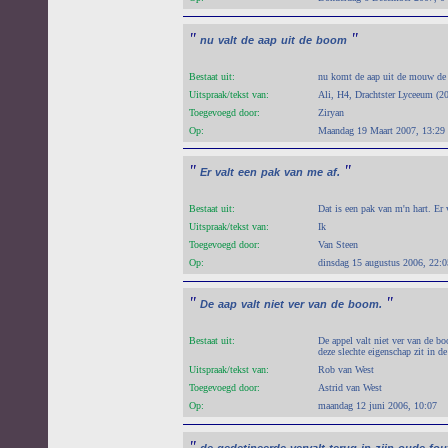
"
"
nu
valt
de
aap
uit
de
boom
Bestaat uit:
nu komt de aap uit de mouw de 
Uitspraak/tekst van:
Ali, H4, Drachtster Lyceeum (2
Toegevoegd door:
Ziryan
Op:
Maandag 19 Maart 2007, 13:29
"
"
Er
valt
een
pak
van
me
af.
Bestaat uit:
Dat is een pak van m'n hart. Er 
Uitspraak/tekst van:
Ik
Toegevoegd door:
Van Steen
Op:
dinsdag 15 augustus 2006, 22:0
"
"
De
aap
valt
niet
ver
van
de
boom.
Bestaat uit:
De appel valt niet ver van de 
deze slechte eigenschap zit in de
Uitspraak/tekst van:
Rob van West
Toegevoegd door:
Astrid van West
Op:
maandag 12 juni 2006, 10:07
"
de
gedetineerde
vervalt
terug
in
zijn
oude
fou