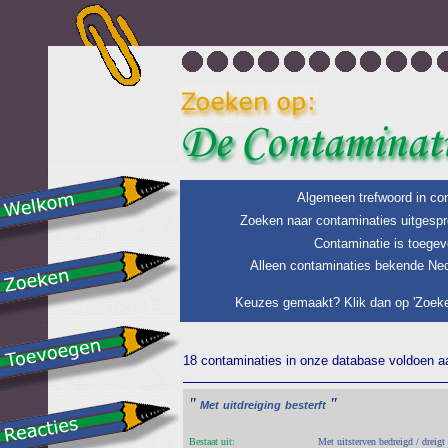
Algemeen trefwoord in con
Zoeken naar contaminaties uitgespr
Contaminatie is toegev
Alleen contaminaties bekende Ned
Keuzes gemaakt? Klik dan op 'Zoeke
18 contaminaties in onze database voldoen aan
"
"
Met
uitdreiging
besterft
Bestaat uit:
Met uitsterven bedreigd / dreigt 