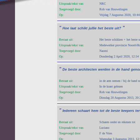
Uitspraak/tekst van:
NRC
Toegevoegd door:
Rob van Houwelingen
Op:
Vrijdag 7 Augustus 2020, 10:44
"
"
Hoe
laat
schikt
jullie
het
beste
uit?
Bestaat uit:
Het beste schikken + het beste 
Uitspraak/tekst van:
Medewerker provincie Noord-Ho
Toegevoegd door:
Naomi
Op:
Donderdag 2 April 2020, 12:54
"
De
beste
architecten
werden
in
de
hand
geno
Bestaat uit:
in de arm nemen / bij de hand 
Uitspraak/tekst van:
In de krant gelezen
Toegevoegd door:
Rob van Houwelingen
Op:
Dinsdag 20 Augustus 2013, 20:
"
Iedereen
schaart
hem
tot
de
beste
keepers
ter
Bestaat uit:
Scharen onder en rekenen tot
Uitspraak/tekst van:
Luciano
Toegevoegd door:
F de Vries
Op:
Woensdag 3 Augustus 2011, 12