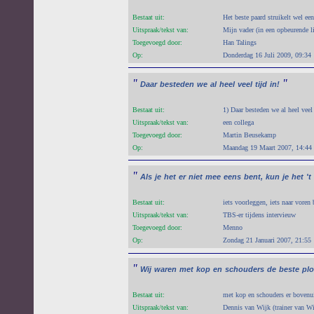
Bestaat uit:
Het beste paard struikelt wel een
Uitspraak/tekst van:
Mijn vader (in een opbeurende li
Toegevoegd door:
Han Talings
Op:
Donderdag 16 Juli 2009, 09:34
"
"
Daar
besteden
we
al
heel
veel
tijd
in!
Bestaat uit:
1) Daar besteden we al heel veel 
Uitspraak/tekst van:
een collega
Toegevoegd door:
Martin Beusekamp
Op:
Maandag 19 Maart 2007, 14:44
"
Als
je
het
er
niet
mee
eens
bent,
kun
je
het
't
Bestaat uit:
iets voorleggen, iets naar voren
Uitspraak/tekst van:
TBS-er tijdens intervieuw
Toegevoegd door:
Menno
Op:
Zondag 21 Januari 2007, 21:55
"
Wij
waren
met
kop
en
schouders
de
beste
plo
Bestaat uit:
met kop en schouders er bovenui
Uitspraak/tekst van:
Dennis van Wijk (trainer van Wi