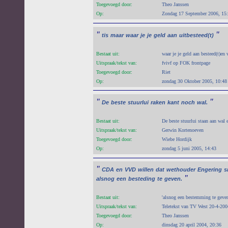
Toegevoegd door:
Theo Janssen
Op:
Zondag 17 September 2006, 15
"
"
tis
maar
waar
je
je
geld
aan
uitbesteed(t)
Bestaat uit:
waar je je geld aan besteed(t)en 
Uitspraak/tekst van:
fvivf op FOK frontpage
Toegevoegd door:
Riet
Op:
zondag 30 Oktober 2005, 10:48
"
"
De
beste
stuurlui
raken
kant
noch
wal.
Bestaat uit:
De beste stuurlui staan aan wal 
Uitspraak/tekst van:
Gerwin Kortenoeven
Toegevoegd door:
Wiebe Hordijk
Op:
zondag 5 juni 2005, 14:43
"
CDA
en
VVD
willen
dat
wethouder
Engering
s
"
alsnog
een
besteding
te
geven.
Bestaat uit:
'alsnog een bestemming te geven'
Uitspraak/tekst van:
Teletekst van TV West 20-4-200
Toegevoegd door:
Theo Janssen
Op:
dinsdag 20 april 2004, 20:36