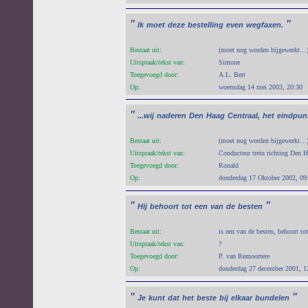
"
"
Ik
moet
deze
bestelling
even
wegfaxen.
Bestaat uit:
(moet nog worden bijgewerkt…
Uitspraak/tekst van:
Simone
Toegevoegd door:
A.L. Bert
Op:
woensdag 14 mei 2003, 20:30
"
...wij
naderen
Den
Haag
Centraal,
het
eindpun
Bestaat uit:
(moet nog worden bijgewerkt…
Uitspraak/tekst van:
Conducteur trein richting Den 
Toegevoegd door:
Ronald
Op:
donderdag 17 Oktober 2002, 09
"
"
Hij
behoort
tot
een
van
de
besten
Bestaat uit:
is een van de besten, behoort to
Uitspraak/tekst van:
?
Toegevoegd door:
P. van Remoortere
Op:
donderdag 27 december 2001, 1
"
"
Je
kunt
dat
het
beste
bij
elkaar
bundelen