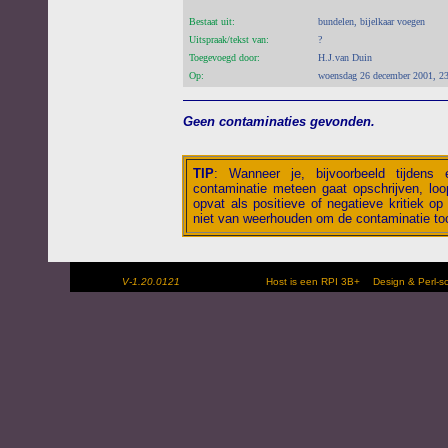
Bestaat uit:
bundelen, bijelkaar voegen
Uitspraak/tekst van:
?
Toegevoegd door:
H.J.van Duin
Op:
woensdag 26 december 2001, 2
Geen contaminaties gevonden.
TIP
:
Wanneer je, bijvoorbeeld tijdens
contaminatie meteen gaat opschrijven, loop
opvat als positieve of negatieve kritiek op 
niet van weerhouden om de contaminatie toc
V-1.20.0121
Host is een RPI 3B+
Design & Perl-