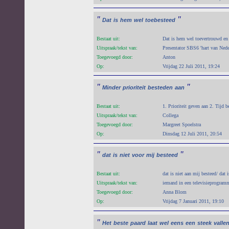
"
"
Dat
is
hem
wel
toebesteed
Bestaat uit:
Dat is hem wel toevertrouwd en 
Uitspraak/tekst van:
Presentator SBS6 'hart van Nede
Toegevoegd door:
Anton
Op:
Vrijdag 22 Juli 2011, 19:24
"
"
Minder
prioriteit
besteden
aan
Bestaat uit:
1. Prioriteit geven aan 2. Tijd b
Uitspraak/tekst van:
Collega
Toegevoegd door:
Margreet Spoelstra
Op:
Dinsdag 12 Juli 2011, 20:54
"
"
dat
is
niet
voor
mij
besteed
Bestaat uit:
dat is niet aan mij besteed/ dat
Uitspraak/tekst van:
iemand in een televisieprogram
Toegevoegd door:
Anna Blom
Op:
Vrijdag 7 Januari 2011, 19:10
"
Het
beste
paard
laat
wel
eens
een
steek
valle