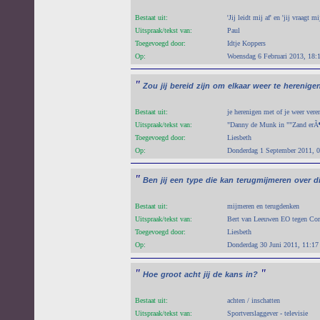
Bestaat uit:
'Jij leidt mij af' en 'jij vraagt m
Uitspraak/tekst van:
Paul
Toegevoegd door:
Idtje Koppers
Op:
Woensdag 6 Februari 2013, 18:
"
Zou
jij
bereid
zijn
om
elkaar
weer
te
herenige
Bestaat uit:
je herenigen met of je weer vere
Uitspraak/tekst van:
"Danny de Munk in ""Zand erÃ¶
Toegevoegd door:
Liesbeth
Op:
Donderdag 1 September 2011, 
"
Ben
jij
een
type
die
kan
terugmijmeren
over
d
Bestaat uit:
mijmeren en terugdenken
Uitspraak/tekst van:
Bert van Leeuwen EO tegen Cor
Toegevoegd door:
Liesbeth
Op:
Donderdag 30 Juni 2011, 11:17
"
"
Hoe
groot
acht
jij
de
kans
in?
Bestaat uit:
achten / inschatten
Uitspraak/tekst van:
Sportverslaggever - televisie