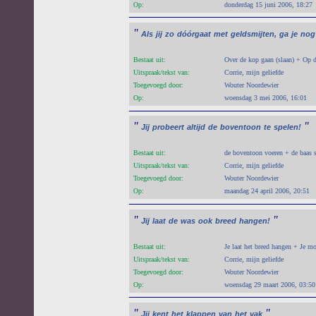
Op:
donderdag 15 juni 2006, 18:27
"
Als
jij
zo
dóórgaat
met
geldsmijten,
ga
je
nog
Bestaat uit:
Over de kop gaan (slaan) + Op d
Uitspraak/tekst van:
Corrie, mijn geliefde
Toegevoegd door:
Wouter Noordewier
Op:
woensdag 3 mei 2006, 16:01
"
"
Jij
probeert
altijd
de
boventoon
te
spelen!
Bestaat uit:
de boventoon voeren + de baas 
Uitspraak/tekst van:
Corrie, mijn geliefde
Toegevoegd door:
Wouter Noordewier
Op:
maandag 24 april 2006, 20:51
"
"
Jij
laat
de
was
ook
breed
hangen!
Bestaat uit:
Je laat het breed hangen + Je mo
Uitspraak/tekst van:
Corrie, mijn geliefde
Toegevoegd door:
Wouter Noordewier
Op:
woensdag 29 maart 2006, 03:50
"
"
Jij
kent
het
klappen
van
het
vak