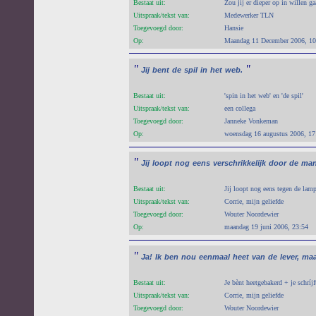
Bestaat uit:
Zou jij er dieper op in willen ga
Uitspraak/tekst van:
Medewerker TLN
Toegevoegd door:
Hansie
Op:
Maandag 11 December 2006, 10
"
"
Jij
bent
de
spil
in
het
web.
Bestaat uit:
'spin in het web' en 'de spil'
Uitspraak/tekst van:
een collega
Toegevoegd door:
Janneke Vonkeman
Op:
woensdag 16 augustus 2006, 17
"
Jij
loopt
nog
eens
verschrikkelijk
door
de
man
Bestaat uit:
Jij loopt nog eens tegen de lam
Uitspraak/tekst van:
Corrie, mijn geliefde
Toegevoegd door:
Wouter Noordewier
Op:
maandag 19 juni 2006, 23:54
"
Ja!
Ik
ben
nou
eenmaal
heet
van
de
lever,
maa
Bestaat uit:
Je bènt heetgebakerd + je schríjft
Uitspraak/tekst van:
Corrie, mijn geliefde
Toegevoegd door:
Wouter Noordewier