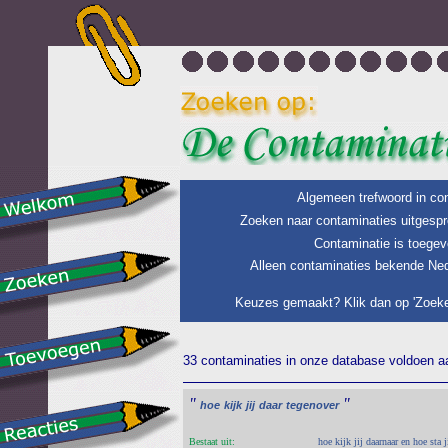
Algemeen trefwoord in con
Zoeken naar contaminaties uitgespr
Contaminatie is toegev
Alleen contaminaties bekende Ned
Keuzes gemaakt? Klik dan op 'Zoeke
33 contaminaties in onze database voldoen aan
"
"
hoe
kijk
jij
daar
tegenover
Bestaat uit:
hoe kijk jij daarnaar en hoe sta j