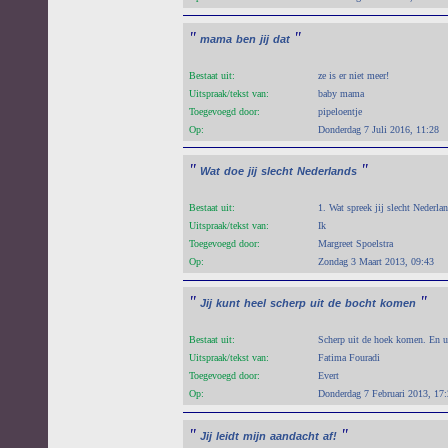
"
"
mama
ben
jij
dat
Bestaat uit:
ze is er niet meer!
Uitspraak/tekst van:
baby mama
Toegevoegd door:
pipeloentje
Op:
Donderdag 7 Juli 2016, 11:28
"
"
Wat
doe
jij
slecht
Nederlands
Bestaat uit:
1. Wat spreek jij slecht Nederlan
Uitspraak/tekst van:
Ik
Toegevoegd door:
Margreet Spoelstra
Op:
Zondag 3 Maart 2013, 09:43
"
"
Jij
kunt
heel
scherp
uit
de
bocht
komen
Bestaat uit:
Scherp uit de hoek komen. En ui
Uitspraak/tekst van:
Fatima Fouradi
Toegevoegd door:
Evert
Op:
Donderdag 7 Februari 2013, 17
"
"
Jij
leidt
mijn
aandacht
af!