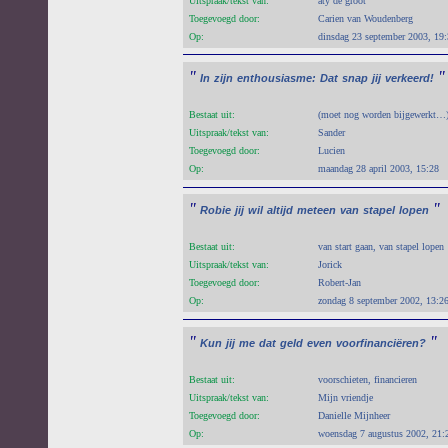
Uitspraak/tekst van:
aty de groot
Toegevoegd door:
Carien van Woudenberg
Op:
dinsdag 23 september 2003, 19
"
"
In
zijn
enthousiasme:
Dat
snap
jij
verkeerd!
Bestaat uit:
(moet nog worden bijgewerkt…
Uitspraak/tekst van:
Sander
Toegevoegd door:
Lucien
Op:
maandag 28 april 2003, 15:28
"
"
Robie
jij
wil
altijd
meteen
van
stapel
lopen
Bestaat uit:
van start gaan, van stapel lopen
Uitspraak/tekst van:
Jorick
Toegevoegd door:
Robert-Jan
Op:
zondag 8 september 2002, 13:2
"
"
Kun
jij
me
dat
geld
even
voorfinanciëren?
Bestaat uit:
voorschieten, financieren
Uitspraak/tekst van:
Mijn vriendje
Toegevoegd door:
Danielle Mijnheer
Op:
woensdag 7 augustus 2002, 21: