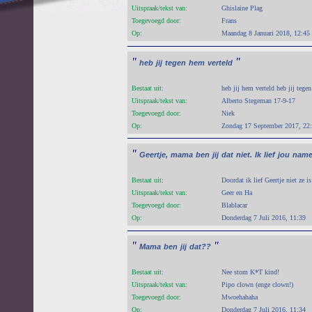
Uitspraak/tekst van:
Ghislaine Plag
Toegevoegd door:
Frans
Op:
Maandag 8 Januari 2018, 12:45
"
"
heb
jij
tegen
hem
verteld
Bestaat uit:
heb jij hem verteld heb jij teg
Uitspraak/tekst van:
Alberto Stegeman 17-9-17
Toegevoegd door:
Niek
Op:
Zondag 17 September 2017, 22
"
Geertje,
mama
ben
jij
dat
niet.
Ik
lief
jou
namel
Bestaat uit:
Doordat ik lief Geertje niet ze
Uitspraak/tekst van:
Geer en Ha
Toegevoegd door:
Blablacar
Op:
Donderdag 7 Juli 2016, 11:39
"
"
Mama
ben
jij
dat??
Bestaat uit:
Nee stom K*T kind!
Uitspraak/tekst van:
Pipo clown (enge clown!)
Toegevoegd door:
Mwoehahaha
Op:
Donderdag 7 Juli 2016, 11:34