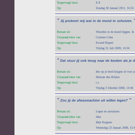
Toegevoegd door:
E.P.
Op:
Zondag 30 Januari 2011, 16:55
"
Jij
probeert
mij
wat
in
de
mond
te
schuiven.
Bestaat uit:
Woorden in de mond leggen. In 
Uitspraak/tekst van:
Corinne Cohn
Toegevoegd door:
Ewoud Rupert
Op:
Vrijdag 31 Juli 2009, 14:56
"
Dat
stuur
jij
ook
terug
naar
de
keuken
als
je
d
Bestaat uit:
Iets op je bord krijgen of voor j
Uitspraak/tekst van:
Herman den Blijker
Toegevoegd door:
t.s.
Op:
Vrijdag 3 Oktober 2008, 14:46
"
"
Zou
jij
de
afwasmachine
uit
willen
legen?
Bestaat uit:
Legen en uitruimen
Uitspraak/tekst van:
ikke
Toegevoegd door:
Idtje Koppers
Op:
Woensdag 23 Januari 2008, 15: