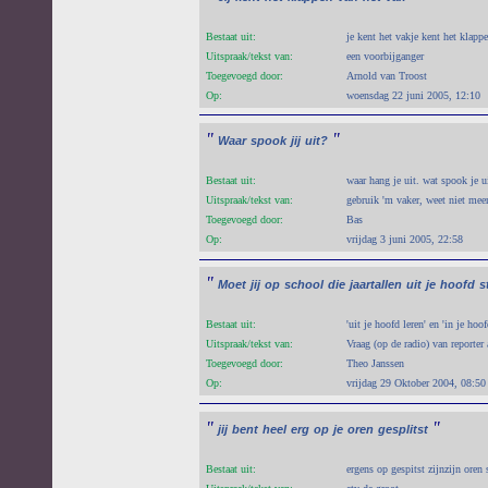
Bestaat uit:
je kent het vakje kent het klap
Uitspraak/tekst van:
een voorbijganger
Toegevoegd door:
Arnold van Troost
Op:
woensdag 22 juni 2005, 12:10
"
"
Waar
spook
jij
uit?
Bestaat uit:
waar hang je uit. wat spook je u
Uitspraak/tekst van:
gebruik 'm vaker, weet niet mee
Toegevoegd door:
Bas
Op:
vrijdag 3 juni 2005, 22:58
"
Moet
jij
op
school
die
jaartallen
uit
je
hoofd
s
Bestaat uit:
'uit je hoofd leren' en 'in je hoo
Uitspraak/tekst van:
Vraag (op de radio) van reporter
Toegevoegd door:
Theo Janssen
Op:
vrijdag 29 Oktober 2004, 08:50
"
"
jij
bent
heel
erg
op
je
oren
gesplitst
Bestaat uit:
ergens op gespitst zijnzijn oren 