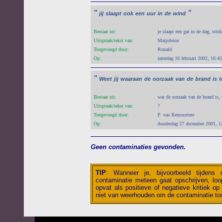
"
"
jij
slaapt
ook
een
uur
in
de
wind
Bestaat uit:
je slaapt een gat in de dag, stin
Uitspraak/tekst van:
Marjoleine
Toegevoegd door:
Ronald
Op:
zaterdag 16 februari 2002, 16:45
"
Weet
jij
waaraan
de
oorzaak
van
de
brand
is
t
Bestaat uit:
wat de oorzaak van de brand is, 
Uitspraak/tekst van:
?
Toegevoegd door:
P. van Remoortere
Op:
donderdag 27 december 2001, 1
Geen contaminaties gevonden.
TIP
:
Wanneer je, bijvoorbeeld tijdens
contaminatie meteen gaat opschrijven, loop
opvat als positieve of negatieve kritiek op 
niet van weerhouden om de contaminatie toc