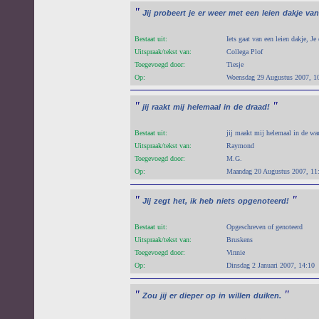
"
Jij
probeert
je
er
weer
met
een
leien
dakje
van
Bestaat uit:
Iets gaat van een leien dakje, J
Uitspraak/tekst van:
Collega Plof
Toegevoegd door:
Tiesje
Op:
Woensdag 29 Augustus 2007, 1
"
"
jij
raakt
mij
helemaal
in
de
draad!
Bestaat uit:
jij maakt mij helemaal in de war
Uitspraak/tekst van:
Raymond
Toegevoegd door:
M.G.
Op:
Maandag 20 Augustus 2007, 11
"
"
Jij
zegt
het,
ik
heb
niets
opgenoteerd!
Bestaat uit:
Opgeschreven of genoteerd
Uitspraak/tekst van:
Bruskens
Toegevoegd door:
Vinnie
Op:
Dinsdag 2 Januari 2007, 14:10
"
"
Zou
jij
er
dieper
op
in
willen
duiken.