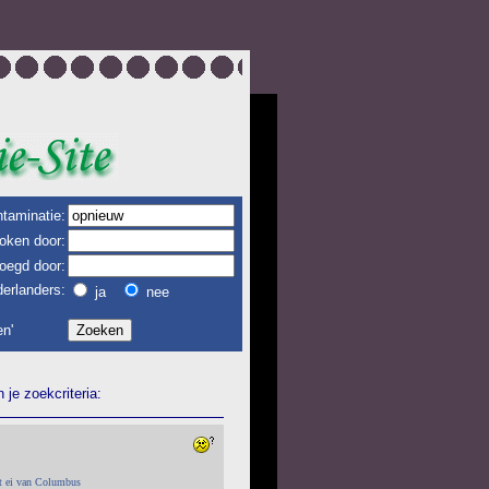
taminatie:
oken door:
oegd door:
erlanders:
ja
nee
n'
je zoekcriteria:
et ei van Columbus