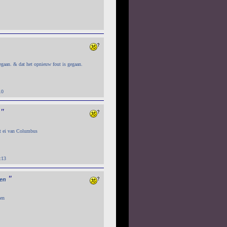
gegaan. & dat het opnieuw fout is gegaan.
10
"
et ei van Columbus
:13
"
en
ken