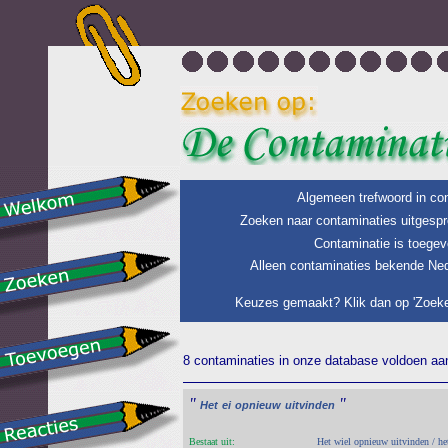
Algemeen trefwoord in con
Zoeken naar contaminaties uitgespr
Contaminatie is toegev
Alleen contaminaties bekende Ned
Keuzes gemaakt? Klik dan op 'Zoeke
8 contaminaties in onze database voldoen aan 
"
"
Het
ei
opnieuw
uitvinden
Bestaat uit:
Het wiel opnieuw uitvinden / h