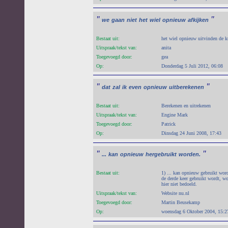
"
"
we
gaan
niet
het
wiel
opnieuw
afkijken
Bestaat uit:
het wiel opnieuw uitvinden de k
Uitspraak/tekst van:
anita
Toegevoegd door:
gea
Op:
Donderdag 5 Juli 2012, 06:08
"
"
dat
zal
ik
even
opnieuw
uitberekenen
Bestaat uit:
Berekenen en uitrekenen
Uitspraak/tekst van:
Engine Mark
Toegevoegd door:
Patrick
Op:
Dinsdag 24 Juni 2008, 17:43
"
"
...
kan
opnieuw
hergebruikt
worden.
Bestaat uit:
1) ... kan opnieuw gebruikt word
de derde keer gebruikt wordt, w
hier niet bedoeld.
Uitspraak/tekst van:
Website nu.nl
Toegevoegd door:
Martin Beusekamp
Op:
woensdag 6 Oktober 2004, 15:2