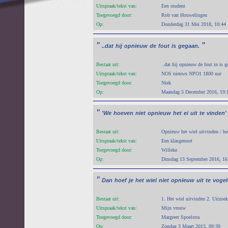
Uitspraak/tekst van:
Een student
Toegevoegd door:
Rob van Houwelingen
Op:
Donderdag 31 Mei 2018, 10:44
"
"
..dat
hij
opnieuw
de
fout
is
gegaan.
Bestaat uit:
..dat hij opnieuw de fout in is 
Uitspraak/tekst van:
NOS nieuws NPO1 1800 uur
Toegevoegd door:
Niek
Op:
Maandag 5 December 2016, 19:
"
'We
hoeven
niet
opnieuw
het
ei
uit
te
vinden'
Bestaat uit:
Opnieuw het wiel uitvinden / h
Uitspraak/tekst van:
Een klasgenoot
Toegevoegd door:
Willeke
Op:
Dinsdag 13 September 2016, 16
"
Dan
hoef
je
het
wiel
niet
opnieuw
uit
te
vogel
Bestaat uit:
1. Het wiel uitvinden 2. Uitzoe
Uitspraak/tekst van:
Mijn vrouw
Toegevoegd door:
Margreet Spoelstra
Op:
Zondag 3 Maart 2013, 09:39