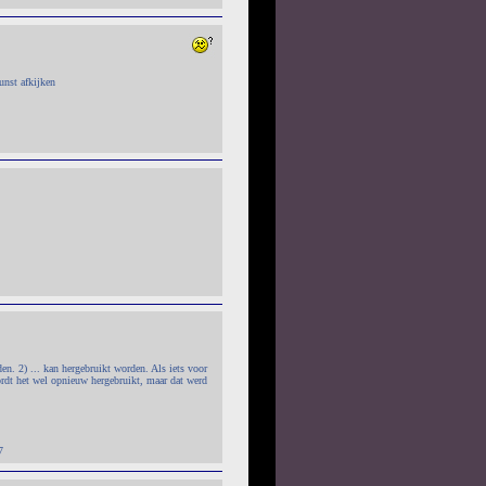
unst afkijken
en. 2) ... kan hergebruikt worden. Als iets voor
ordt het wel opnieuw hergebruikt, maar dat werd
7