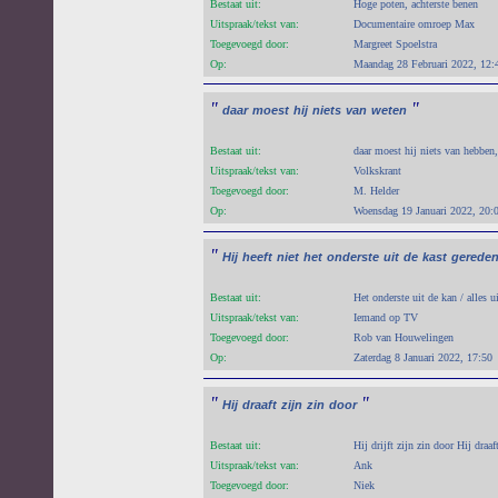
Bestaat uit:
Hoge poten, achterste benen
Uitspraak/tekst van:
Documentaire omroep Max
Toegevoegd door:
Margreet Spoelstra
Op:
Maandag 28 Februari 2022, 12:
"
"
daar
moest
hij
niets
van
weten
Bestaat uit:
daar moest hij niets van hebben,
Uitspraak/tekst van:
Volkskrant
Toegevoegd door:
M. Helder
Op:
Woensdag 19 Januari 2022, 20:
"
Hij
heeft
niet
het
onderste
uit
de
kast
gerede
Bestaat uit:
Het onderste uit de kan / alles u
Uitspraak/tekst van:
Iemand op TV
Toegevoegd door:
Rob van Houwelingen
Op:
Zaterdag 8 Januari 2022, 17:50
"
"
Hij
draaft
zijn
zin
door
Bestaat uit:
Hij drijft zijn zin door Hij draaf
Uitspraak/tekst van:
Ank
Toegevoegd door:
Niek