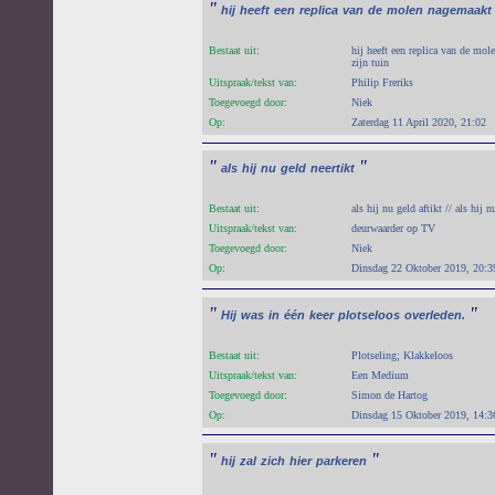
"
hij
heeft
een
replica
van
de
molen
nagemaakt
Bestaat uit:
hij heeft een replica van de mol
zijn tuin
Uitspraak/tekst van:
Philip Freriks
Toegevoegd door:
Niek
Op:
Zaterdag 11 April 2020, 21:02
"
"
als
hij
nu
geld
neertikt
Bestaat uit:
als hij nu geld aftikt // als hij 
Uitspraak/tekst van:
deurwaarder op TV
Toegevoegd door:
Niek
Op:
Dinsdag 22 Oktober 2019, 20:3
"
"
Hij
was
in
één
keer
plotseloos
overleden.
Bestaat uit:
Plotseling; Klakkeloos
Uitspraak/tekst van:
Een Medium
Toegevoegd door:
Simon de Hartog
Op:
Dinsdag 15 Oktober 2019, 14:3
"
"
hij
zal
zich
hier
parkeren