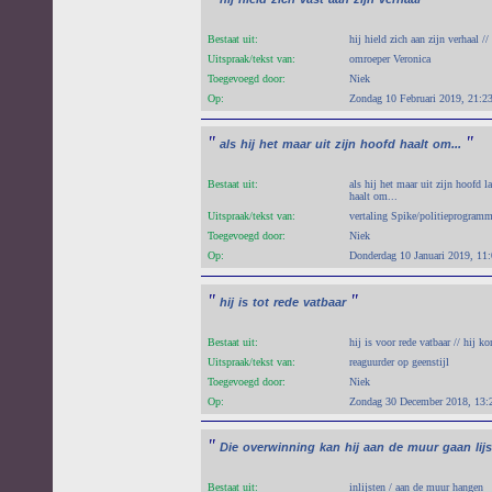
Bestaat uit:
hij hield zich aan zijn verhaal //
Uitspraak/tekst van:
omroeper Veronica
Toegevoegd door:
Niek
Op:
Zondag 10 Februari 2019, 21:2
"
"
als
hij
het
maar
uit
zijn
hoofd
haalt
om...
Bestaat uit:
als hij het maar uit zijn hoofd la
haalt om...
Uitspraak/tekst van:
vertaling Spike/politieprogram
Toegevoegd door:
Niek
Op:
Donderdag 10 Januari 2019, 11
"
"
hij
is
tot
rede
vatbaar
Bestaat uit:
hij is voor rede vatbaar // hij k
Uitspraak/tekst van:
reaguurder op geenstijl
Toegevoegd door:
Niek
Op:
Zondag 30 December 2018, 13:
"
Die
overwinning
kan
hij
aan
de
muur
gaan
lij
Bestaat uit:
inlijsten / aan de muur hangen