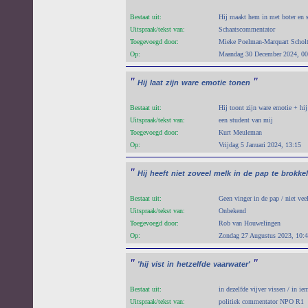
Bestaat uit:
Hij maakt hem in met boter en s
Uitspraak/tekst van:
Schaatscommentator
Toegevoegd door:
Mieke Poelman-Marquart Schol
Op:
Maandag 30 December 2024, 00
"
"
Hij
laat
zijn
ware
emotie
tonen
Bestaat uit:
Hij toont zijn ware emotie + hij
Uitspraak/tekst van:
een student van mij
Toegevoegd door:
Kurt Meuleman
Op:
Vrijdag 5 Januari 2024, 13:15
"
Hij
heeft
niet
zoveel
melk
in
de
pap
te
brokke
Bestaat uit:
Geen vinger in de pap / niet vee
Uitspraak/tekst van:
Onbekend
Toegevoegd door:
Rob van Houwelingen
Op:
Zondag 27 Augustus 2023, 10:
"
"
'hij
vist
in
hetzelfde
vaarwater'
Bestaat uit:
in dezelfde vijver vissen / in ie
Uitspraak/tekst van:
politiek commentator NPO R1