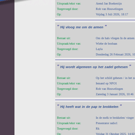
Uitspraak/tekst van:
Arend Jan Boekestijn
Toegevoegd door:
Rob van Houwelingen
Op:
Vrijdag 3 Juli 2026, 18:17
"
"
Hij
vloog
me
om
de
armen
Bestaat uit:
Om de hals vliegen In de armen 
Uitspraak/tekst van:
Wiebe de bosbaas
Toegevoegd door:
Layla
Op:
Donderdag 26 Februari 2026, 1
"
"
Hij
wordt
algemeen
op
het
zadel
gehesen
Bestaat uit:
Op het schild gehesen / in het z
Uitspraak/tekst van:
Iemand op NPO1
Toegevoegd door:
Rob van Houwelingen
Op:
Zaterdag 3 Januari 2026, 10:46
"
"
Hij
heeft
wat
in
de
pap
te
brokkelen
Bestaat uit:
In de melk te brokkelen/ vinger 
Uitspraak/tekst van:
Presentator radio1
Toegevoegd door:
Rk
Op:
Vrijdag 31 Oktober 2025, 14:02