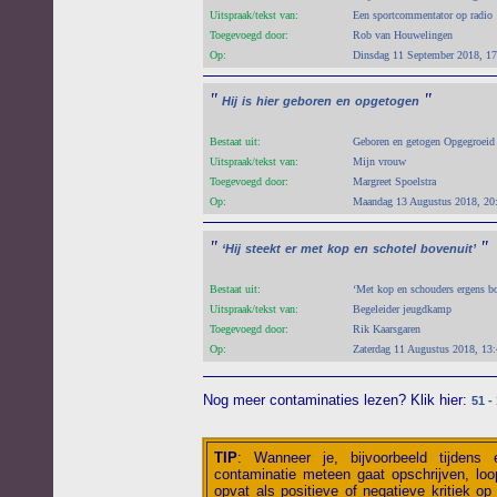
Uitspraak/tekst van:
Een sportcommentator op radio 
Toegevoegd door:
Rob van Houwelingen
Op:
Dinsdag 11 September 2018, 17
"
"
Hij
is
hier
geboren
en
opgetogen
Bestaat uit:
Geboren en getogen Opgegroeid
Uitspraak/tekst van:
Mijn vrouw
Toegevoegd door:
Margreet Spoelstra
Op:
Maandag 13 Augustus 2018, 20
"
"
‘Hij
steekt
er
met
kop
en
schotel
bovenuit’
Bestaat uit:
‘Met kop en schouders ergens bo
Uitspraak/tekst van:
Begeleider jeugdkamp
Toegevoegd door:
Rik Kaarsgaren
Op:
Zaterdag 11 Augustus 2018, 13
Nog meer contaminaties lezen? Klik hier:
51 -
TIP
:
Wanneer je, bijvoorbeeld tijdens
contaminatie meteen gaat opschrijven, loop
opvat als positieve of negatieve kritiek op 