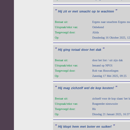
"
"
Hij
zit
er
met
smacht
op
te
wachten
Bestaat uit:
Ergens naar smachten Ergens me
Uitspraak/tekst van:
Onbekend
Toegevoegd door:
Alida
Op:
Donderdag 16 Oktober 2025, 12
"
"
Hij
ging
totaal
door
het
dak
Bestaat uit:
door het lint / uit zijn dak
Uitspraak/tekst van:
Iemand op NPO1
Toegevoegd door:
Rob van Houwelingen
Op:
Zaterdag 17 Mei 2025, 09:25
"
"
Hij
mag
zichzelf
wel
de
kop
kosten!
Bestaat uit:
zichzelf voor de kop slaan/ het
Uitspraak/tekst van:
Reageerder nieuwssite
Toegevoegd door:
Rk
Op:
Dinsdag 21 Januari 2025, 16:37
"
"
Hij
klopt
hem
met
boter
en
suiker!