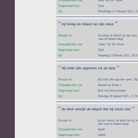
Uitspraak/tekst van:
klant van Mr Visser
Toegevoegd door:
Niek
Op:
Donderdag 11 Februari 2021, 2
"
"
hij
kreeg
de
klepel
op
zijn
neus
Bestaat uit:
hij kreeg de deksel op zijn neus
waar de klepel hangt
Uitspraak/tekst van:
"klant" bij Mr Visser
Toegevoegd door:
Niek
Op:
Maandag 1 Februari 2021, 20:5
"
"
Hij
trekt
alle
registers
uit
de
kast
Bestaat uit:
Hij trekt alle registers open / Hij
Uitspraak/tekst van:
Iemand op Radio 1
Toegevoegd door:
Rob van Houwelingen
Op:
Dinsdag 26 Januari 2021, 15:24
"
"
de
klok
verwijt
de
klepel
dat
hij
zwart
ziet
Bestaat uit:
de pot verwijt de ketel dat hij z
niet waar de klepel hangt
Uitspraak/tekst van:
Ikzelf
Toegevoegd door:
Judith