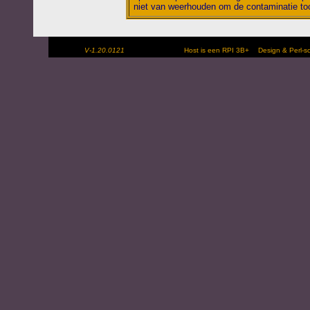
niet van weerhouden om de contaminatie toc
V-1.20.0121
Host is een RPI 3B+
Design & Perl-