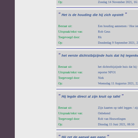
Op:
Zondag 14 November 2021, 16:
"
"
Het
is
de
houding
die
hij
zich
opstelt
Bestaat uit:
Een houding aannemen / Hoe iem
Uitspraak/tekst van:
Rob Geus
Toegevoegd door:
Rk
Op:
Donderdag 9 September 2021, 
"
het
eerste
dichtstbijzijnde
huis
dat
hij
tegen
Bestaat uit:
het dichtstbijzijnde huis dat hi
Uitspraak/tekst van:
reporter NPO1
Toegevoegd door:
Niek
Op:
Woensdag 11 Augustus 2021, 2
"
"
Hij
legde
direct
al
zijn
kruit
op
tafel
Bestaat uit:
Zijn kaarten op tafel leggen / zi
Uitspraak/tekst van:
Onbekend
Toegevoegd door:
Rob van Houwelingen
Op:
Dinsdag 15 Juni 2021, 08:50
"
"
Hij
zet
de
aanval
aan
gang