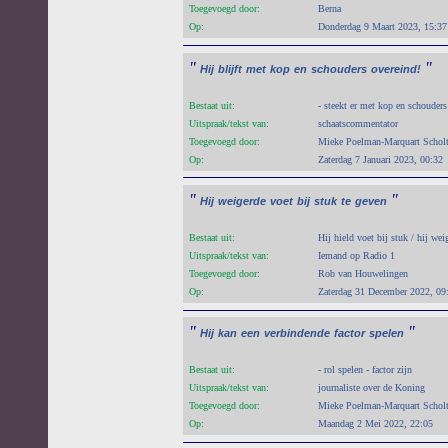
Toegevoegd door:
Berna
Op:
Donderdag 9 Maart 2023, 15:37
"
"
Hij
blijft
met
kop
en
schouders
overeind!
Bestaat uit:
- steekt er met kop en schouders
Uitspraak/tekst van:
schaatscommentator
Toegevoegd door:
Mieke Poelman-Marquart Schol
Op:
Zaterdag 7 Januari 2023, 00:32
"
"
Hij
weigerde
voet
bij
stuk
te
geven
Bestaat uit:
Hij hield voet bij stuk / hij wei
Uitspraak/tekst van:
Iemand op Radio 1
Toegevoegd door:
Rob van Houwelingen
Op:
Zaterdag 31 December 2022, 09
"
"
Hij
kan
een
verbindende
factor
spelen
Bestaat uit:
- rol spelen - factor zijn
Uitspraak/tekst van:
journaliste over de Koning
Toegevoegd door:
Mieke Poelman-Marquart Schol
Op:
Maandag 2 Mei 2022, 22:05