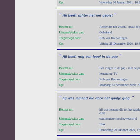
Op:
Woensdag 20 Januari 2021, 10:
"
"
Hij
heeft
achter
het
net
gepist
Bestaat uit:
Achter het net vissen / naast de 
Uitspraak/tekst van:
Onbekend
Toegevoegd door:
Rob van Houwelingen
Op:
Vrijdag 25 December 2020, 19:
"
"
Hij
heeft
nog
een
lepel
in
de
pap
Bestaat uit:
Een vinger in de pap / met de p
Uitspraak/tekst van:
Iemand op TV
Toegevoegd door:
Rob van Houwelingen
Op:
Maandag 23 November 2020, 2
"
"
hij
was
iemand
die
door
het
gaatje
ging.
Bestaat uit:
hij was iemand die tot het gaatj
eind.
Uitspraak/tekst van:
commentator hockeywedstrijd
Toegevoegd door:
Niek
Op:
Donderdag 29 Oktober 2020, 17