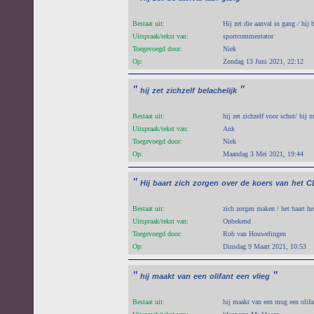
Bestaat uit:
Hij zet die aanval in gang / hij 
Uitspraak/tekst van:
sportcommentator
Toegevoegd door:
Niek
Op:
Zondag 13 Juni 2021, 22:12
"
"
hij
zet
zichzelf
belachelijk
Bestaat uit:
hij zet zichzelf voor schut/ hij 
Uitspraak/tekst van:
Ank
Toegevoegd door:
Niek
Op:
Maandag 3 Mei 2021, 19:44
"
Hij
baart
zich
zorgen
over
de
koers
van
het
C
Bestaat uit:
zich zorgen maken / het baart h
Uitspraak/tekst van:
Onbekend
Toegevoegd door:
Rob van Houwelingen
Op:
Dinsdag 9 Maart 2021, 10:53
"
"
hij
maakt
van
een
olifant
een
vlieg
Bestaat uit:
hij maakt van een mug een olifa