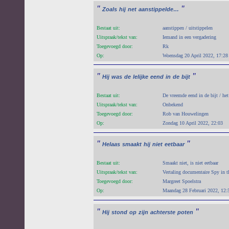
"
"
Zoals
hij
net
aanstippelde…
Bestaat uit:
aanstippen / uitstippelen
Uitspraak/tekst van:
Iemand in een vergadering
Toegevoegd door:
Rk
Op:
Woensdag 20 April 2022, 17:28
"
"
Hij
was
de
lelijke
eend
in
de
bijt
Bestaat uit:
De vreemde eend in de bijt / het 
Uitspraak/tekst van:
Onbekend
Toegevoegd door:
Rob van Houwelingen
Op:
Zondag 10 April 2022, 22:03
"
"
Helaas
smaakt
hij
niet
eetbaar
Bestaat uit:
Smaakt niet, is niet eetbaar
Uitspraak/tekst van:
Vertaling documentaire Spy in 
Toegevoegd door:
Margreet Spoelstra
Op:
Maandag 28 Februari 2022, 12:
"
"
Hij
stond
op
zijn
achterste
poten