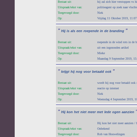
Bestaat uit:
hij zal zich hier verstoppen vs hi
Uitspraak/tekst van:
politieagent op zoek naar vlucht
Toegevoegd door:
Niek
Op:
Vrijdag 11 Oktober 2019, 11:07
"
"
Hij
is
als
een
roepende
in
de
branding
Bestaat uit:
roepende in de wind rots in de 
Uitspraak/tekst van:
uit een ingezonden artikel
Toegevoegd door:
Mieke
Op:
Maandag 9 September 2019, 15
"
"
krijgt
hij
nog
voor
betaald
ook
Bestaat uit:
wordt hij nog voor betaald ook /
Uitspraak/tekst van:
reactie op internet
Toegevoegd door:
Niek
Op:
Woensdag 4 September 2019, 1
"
Hij
kon
het
niet
meer
met
lede
ogen
aanzien
Bestaat uit:
Hij kon het niet meer aanzien / 
Uitspraak/tekst van:
Onbekend
Toegevoegd door:
Rob van Houwelingen