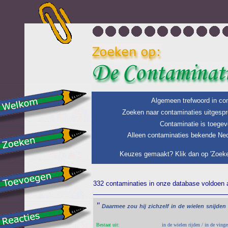
Algemeen trefwoord in con
Zoeken naar contaminaties uitgespr
Contaminatie is toegev
Alleen contaminaties bekende Ned
Keuzes gemaakt? Klik dan op 'Zoeke
332 contaminaties in onze database voldoen a
"
Daarmee
zou
hij
zichzelf
in
de
wielen
snijden
Bestaat uit:
in de wielen rijden / in de vinge