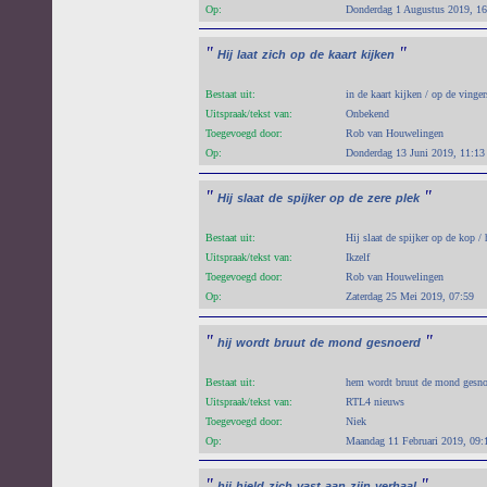
Op:
Donderdag 1 Augustus 2019, 16
"
"
Hij
laat
zich
op
de
kaart
kijken
Bestaat uit:
in de kaart kijken / op de vinger
Uitspraak/tekst van:
Onbekend
Toegevoegd door:
Rob van Houwelingen
Op:
Donderdag 13 Juni 2019, 11:13
"
"
Hij
slaat
de
spijker
op
de
zere
plek
Bestaat uit:
Hij slaat de spijker op de kop / 
Uitspraak/tekst van:
Ikzelf
Toegevoegd door:
Rob van Houwelingen
Op:
Zaterdag 25 Mei 2019, 07:59
"
"
hij
wordt
bruut
de
mond
gesnoerd
Bestaat uit:
hem wordt bruut de mond gesnoer
Uitspraak/tekst van:
RTL4 nieuws
Toegevoegd door:
Niek
Op:
Maandag 11 Februari 2019, 09:
"
"
hij
hield
zich
vast
aan
zijn
verhaal