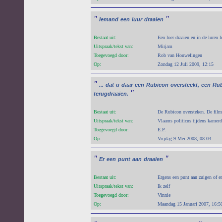
"
"
Iemand
een
luur
draaien
Bestaat uit:
Een loer draaien en in de luren 
Uitspraak/tekst van:
Mirjam
Toegevoegd door:
Rob van Houwelingen
Op:
Zondag 12 Juli 2009, 12:15
"
...
dat
u
daar
een
Rubicon
oversteekt,
een
Ru
"
terugdraaien.
Bestaat uit:
De Rubicon oversteken. De film 
Uitspraak/tekst van:
Vlaams politicus tijdens kamerd
Toegevoegd door:
E.P.
Op:
Vrijdag 9 Mei 2008, 08:03
"
"
Er
een
punt
aan
draaien
Bestaat uit:
Ergens een punt aan zuigen of e
Uitspraak/tekst van:
Ik zelf
Toegevoegd door:
Vinnie
Op:
Maandag 15 Januari 2007, 16:5