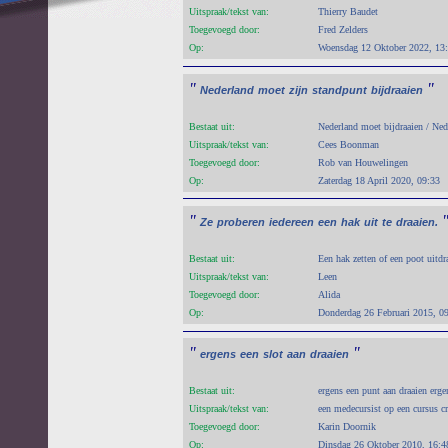
Uitspraak/tekst van:
Thierry Baudet
Toegevoegd door:
Fred Zelders
Op:
Woensdag 12 Oktober 2022, 13
"
"
Nederland
moet
zijn
standpunt
bijdraaien
Bestaat uit:
Nederland moet bijdraaien / Ned
Uitspraak/tekst van:
Cees Boonman
Toegevoegd door:
Rob van Houwelingen
Op:
Zaterdag 18 April 2020, 09:33
"
Ze
proberen
iedereen
een
hak
uit
te
draaien.
Bestaat uit:
Een hak zetten of een poot uitdr
Uitspraak/tekst van:
Leen
Toegevoegd door:
Alida
Op:
Donderdag 26 Februari 2015, 0
"
"
ergens
een
slot
aan
draaien
Bestaat uit:
ergens een punt aan draaien erge
Uitspraak/tekst van:
een medecursist op een cursus cr
Toegevoegd door:
Karin Doornik
Op:
Dinsdag 26 Oktober 2010, 16:4