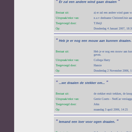
"
"
Er
zal
een
andere
wind
gaan
draaien
Bestaat uit:
a) er zal een andere wind gaan w
Uitspraak/tekst van:
n.a.v deelname ChristenUnie aan
Toegevoegd door:
T.Heijl
Op:
Donderdag 4 Januari 2007, 18:3
"
Heb
je
er
nog
een
mouw
aan
kunnen
draaien.
Bestaat uit:
Heb je er nog een mouw aan kun
geven.
Uitspraak/tekst van:
Collega Harry
Toegevoegd door:
Hansie
Op:
Donderdag 2 November 2006, 1
"
"
...we
draaien
de
stekker
om...
Bestaat uit:
de stekker eruit trekken, de kn
Uitspraak/tekst van:
Gerrie Coerts - NedCar verslagg
Toegevoegd door:
John
Op:
maandag 3 april 2006, 14:25
"
"
Iemand
een
loer
voor
ogen
draaien.