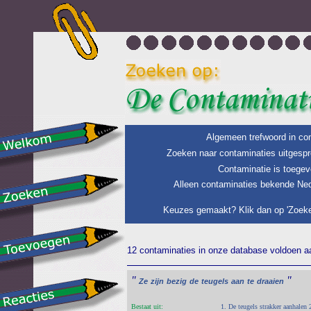
Algemeen trefwoord in con
Zoeken naar contaminaties uitgespr
Contaminatie is toegev
Alleen contaminaties bekende Ned
Keuzes gemaakt? Klik dan op 'Zoeke
12 contaminaties in onze database voldoen aan
"
"
Ze
zijn
bezig
de
teugels
aan
te
draaien
Bestaat uit:
1. De teugels strakker aanhalen