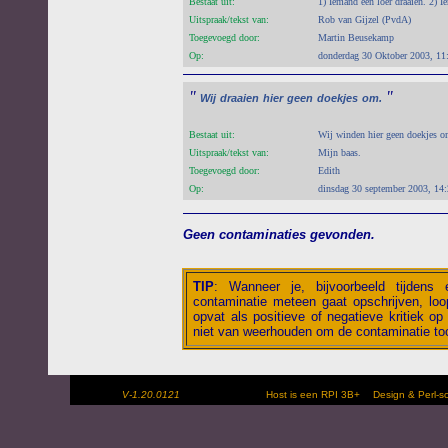
Bestaat uit:
1) Iemand een loer draaien. 2) I
Uitspraak/tekst van:
Rob van Gijzel (PvdA)
Toegevoegd door:
Martin Beusekamp
Op:
donderdag 30 Oktober 2003, 11
"
"
Wij
draaien
hier
geen
doekjes
om.
Bestaat uit:
Wij winden hier geen doekjes o
Uitspraak/tekst van:
Mijn baas.
Toegevoegd door:
Edith
Op:
dinsdag 30 september 2003, 14
Geen contaminaties gevonden.
TIP
:
Wanneer je, bijvoorbeeld tijdens
contaminatie meteen gaat opschrijven, loop
opvat als positieve of negatieve kritiek op 
niet van weerhouden om de contaminatie toc
V-1.20.0121
Host is een RPI 3B+
Design & Perl-