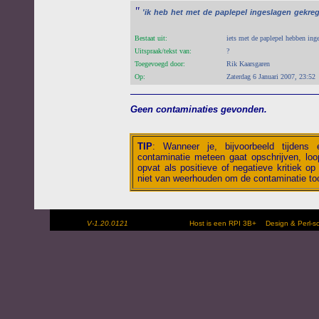
"
'ik
heb
het
met
de
paplepel
ingeslagen
gekreg
Bestaat uit:
iets met de paplepel hebben ing
Uitspraak/tekst van:
?
Toegevoegd door:
Rik Kaarsgaren
Op:
Zaterdag 6 Januari 2007, 23:52
Geen contaminaties gevonden.
TIP
:
Wanneer je, bijvoorbeeld tijdens
contaminatie meteen gaat opschrijven, loop
opvat als positieve of negatieve kritiek op 
niet van weerhouden om de contaminatie toc
V-1.20.0121
Host is een RPI 3B+
Design & Perl-