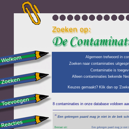
Algemeen trefwoord in con
Zoeken naar contaminaties uitgespr
Contaminatie is toegev
Alleen contaminaties bekende Ned
Keuzes gemaakt? Klik dan op 'Zoeke
8 contaminaties in onze database voldoen aan 
"
Een
gekregen
paard
mag
je
niet
in
de
bek
sch
Bestaat uit:
Een gekregen paard mag je niet 