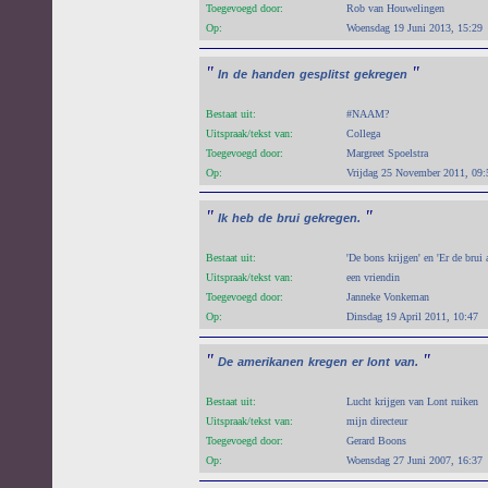
Toegevoegd door:
Rob van Houwelingen
Op:
Woensdag 19 Juni 2013, 15:29
"
"
In
de
handen
gesplitst
gekregen
Bestaat uit:
#NAAM?
Uitspraak/tekst van:
Collega
Toegevoegd door:
Margreet Spoelstra
Op:
Vrijdag 25 November 2011, 09:
"
"
Ik
heb
de
brui
gekregen.
Bestaat uit:
'De bons krijgen' en 'Er de brui 
Uitspraak/tekst van:
een vriendin
Toegevoegd door:
Janneke Vonkeman
Op:
Dinsdag 19 April 2011, 10:47
"
"
De
amerikanen
kregen
er
lont
van.
Bestaat uit:
Lucht krijgen van Lont ruiken
Uitspraak/tekst van:
mijn directeur
Toegevoegd door:
Gerard Boons
Op:
Woensdag 27 Juni 2007, 16:37