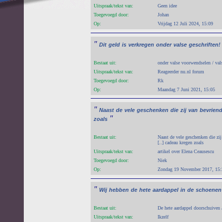
Uitspraak/tekst van:
Geen idee
Toegevoegd door:
Johan
Op:
Vrijdag 12 Juli 2024, 15:09
"
Dit
geld
is
verkregen
onder
valse
geschriften!
Bestaat uit:
onder valse voorwendselen / vals
Uitspraak/tekst van:
Reageerder nu.nl forum
Toegevoegd door:
Rk
Op:
Maandag 7 Juni 2021, 15:05
"
Naast
de
vele
geschenken
die
zij
van
bevrien
"
zoals
Bestaat uit:
Naast de vele geschenken die zij
[..] cadeau kregen zoals
Uitspraak/tekst van:
artikel over Elena Ceausescu
Toegevoegd door:
Niek
Op:
Zondag 19 November 2017, 15:
"
Wij
hebben
de
hete
aardappel
in
de
schoenen
Bestaat uit:
De hete aardappel doorschuiven 
Uitspraak/tekst van:
Ikzelf