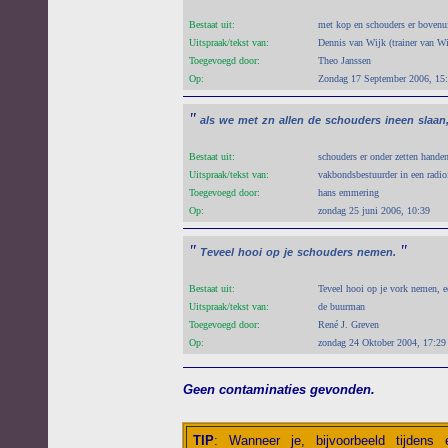
Bestaat uit:
met kop en schouders er bovenui
Uitspraak/tekst van:
Dennis van Wijk (trainer van Wi
Toegevoegd door:
Theo Janssen
Op:
Zondag 17 September 2006, 15
"
als
we
met
zn
allen
de
schouders
ineen
slaan
Bestaat uit:
schouders er onder zetten handen
Uitspraak/tekst van:
vakbondsbestuurder in een radio
Toegevoegd door:
hans emmering
Op:
zondag 25 juni 2006, 10:39
"
"
Teveel
hooi
op
je
schouders
nemen.
Bestaat uit:
Teveel hooi op je vork nemen, ee
Uitspraak/tekst van:
de buurman
Toegevoegd door:
René J. Greven
Op:
zondag 24 Oktober 2004, 17:29
Geen contaminaties gevonden.
TIP
:
Wanneer je, bijvoorbeeld tijdens