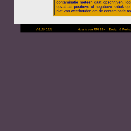
contaminatie meteen gaat opschrijven, loop
opvat als positieve of negatieve kritiek op 
niet van weerhouden om de contaminatie toc
V-1.20.0121
Host is een RPI 3B+
Design & Perl-