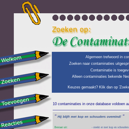
Algemeen trefwoord in con
Zoeken naar contaminaties uitgespr
Contaminatie is toegev
Alleen contaminaties bekende Ned
Keuzes gemaakt? Klik dan op 'Zoeke
10 contaminaties in onze database voldoen aan
"
"
Hij
blijft
met
kop
en
schouders
overeind!
Bestaat uit:
- steekt er met kop en schouders