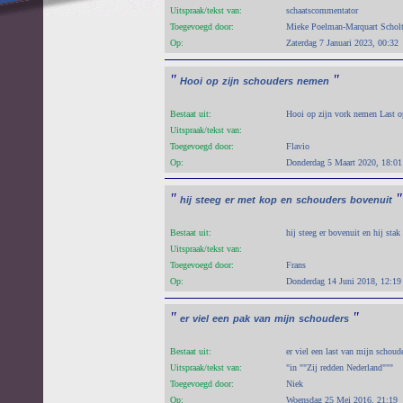
Uitspraak/tekst van:
schaatscommentator
Toegevoegd door:
Mieke Poelman-Marquart Schol
Op:
Zaterdag 7 Januari 2023, 00:32
"
"
Hooi
op
zijn
schouders
nemen
Bestaat uit:
Hooi op zijn vork nemen Last o
Uitspraak/tekst van:
Toegevoegd door:
Flavio
Op:
Donderdag 5 Maart 2020, 18:01
"
"
hij
steeg
er
met
kop
en
schouders
bovenuit
Bestaat uit:
hij steeg er bovenuit en hij sta
Uitspraak/tekst van:
Toegevoegd door:
Frans
Op:
Donderdag 14 Juni 2018, 12:19
"
"
er
viel
een
pak
van
mijn
schouders
Bestaat uit:
er viel een last van mijn schou
Uitspraak/tekst van:
"in ""Zij redden Nederland"""
Toegevoegd door:
Niek
Op:
Woensdag 25 Mei 2016, 21:19