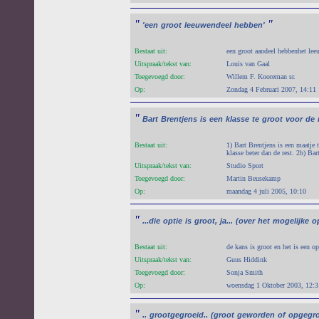
"
"
'een
groot
leeuwendeel
hebben'
Bestaat uit:
een groot aandeel hebbenhet le
Uitspraak/tekst van:
Louis van Gaal
Toegevoegd door:
Willem F. Kooreman sr.
Op:
Zondag 4 Februari 2007, 14:11
"
Bart
Brentjens
is
een
klasse
te
groot
voor
de
Bestaat uit:
1) Bart Brentjens is een maatje t
klasse beter dan de rest. 2b) Bar
Uitspraak/tekst van:
Studio Sport
Toegevoegd door:
Martin Beusekamp
Op:
maandag 4 juli 2005, 10:10
"
...die
optie
is
groot,
ja...
(over
het
mogelijke
o
Bestaat uit:
de kans is groot en het is een op
Uitspraak/tekst van:
Guus Hiddink
Toegevoegd door:
Sonja Smith
Op:
woensdag 1 Oktober 2003, 12:3
"
..
grootgegroeid..
(groot
geworden
of
opgegro