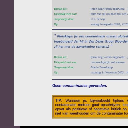
Bestaat uit:
(moet nog worden bijgewerkt…
Uitspraak/tekst van:
dries van agt (en door heel veel 
Toegevoegd door:
r.f.s. de wijn
Op:
zondag 24 augustus 2003, 22:2
"
Plotsklaps
(is
een
contaminatie
tussen
plotse
ingeburgerd
dat
hij
in
Van
Dales
Groot
Woorde
"
zij
het
met
de
aantekening
scherts.)
Bestaat uit:
(moet nog worden bijgewerkt…
Uitspraak/tekst van:
onwaarschijnlijk veel mensen
Toegevoegd door:
Martin Beusekamp
Op:
maandag 11 November 2002, 1
Geen contaminaties gevonden.
TIP
:
Wanneer je, bijvoorbeeld tijdens
contaminatie meteen gaat opschrijven, loop
opvat als positieve of negatieve kritiek op 
niet van weerhouden om de contaminatie toc