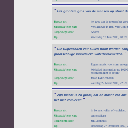
"
Het
grootste
gros
van
de
mensen
op
straat
d
Bestaat uit:
het gros van de mensen/het groo
Uitspraak/tekst van:
Verslaggever in Iran, voor 3fm 
Toegevoegd door:
Andrea
Op:
Woensdag 17 Juni 2009, 08:39
"
Die
tulpeilanden
zelf
zullen
nooit
worden
aan
"
grootschalige
innovatieve
waterbouwwerken.
Bestaat uit:
Ergens model voor staan en erg
Uitspraak/tekst van:
Weekblad Intermediair nr. 102008
rekenvermogen te boven''
Toegevoegd door:
Jacob Eykelenboom
Op:
Zaterdag 22 Maart 2008, 22:59
"
Zijn
macht
is
zo
groot,
dat
de
macht
van
alle
"
het
niet
verbleekt!
Bestaat uit:
in het niet vallen of verbleken.
Uitspraak/tekst van:
een predikant
Toegevoegd door:
Jan Leemhuis
Op:
Donderdag 27 December 2007, 