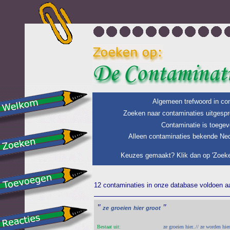
Algemeen trefwoord in con
Zoeken naar contaminaties uitgespr
Contaminatie is toegev
Alleen contaminaties bekende Ned
Keuzes gemaakt? Klik dan op 'Zoeke
12 contaminaties in onze database voldoen aan
"
"
ze
groeien
hier
groot
Bestaat uit:
ze groeien hier..// ze worden hie