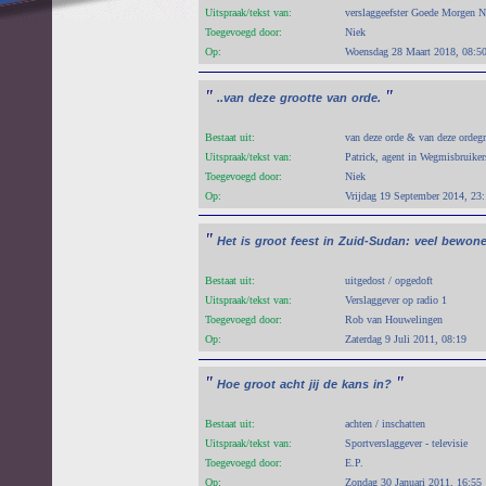
Uitspraak/tekst van:
verslaggeefster Goede Morgen N
Toegevoegd door:
Niek
Op:
Woensdag 28 Maart 2018, 08:5
"
"
..van
deze
grootte
van
orde.
Bestaat uit:
van deze orde & van deze ordegr
Uitspraak/tekst van:
Patrick, agent in Wegmisbruiker
Toegevoegd door:
Niek
Op:
Vrijdag 19 September 2014, 23
"
Het
is
groot
feest
in
Zuid-Sudan:
veel
bewone
Bestaat uit:
uitgedost / opgedoft
Uitspraak/tekst van:
Verslaggever op radio 1
Toegevoegd door:
Rob van Houwelingen
Op:
Zaterdag 9 Juli 2011, 08:19
"
"
Hoe
groot
acht
jij
de
kans
in?
Bestaat uit:
achten / inschatten
Uitspraak/tekst van:
Sportverslaggever - televisie
Toegevoegd door:
E.P.
Op:
Zondag 30 Januari 2011, 16:55