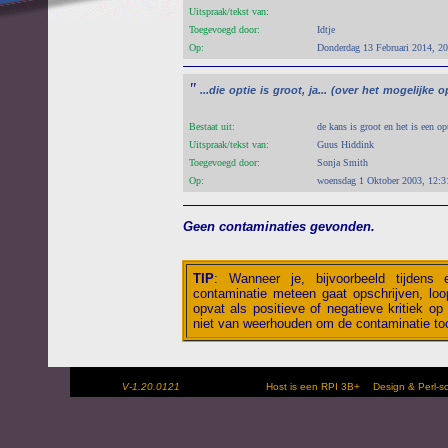
Uitspraak/tekst van:
Toegevoegd door:
Idtje
Op:
Donderdag 13 Februari 2014, 20
"
...die
optie
is
groot,
ja...
(over
het
mogelijke
o
Bestaat uit:
de kans is groot en het is een op
Uitspraak/tekst van:
Guus Hiddink
Toegevoegd door:
Sonja Smith
Op:
woensdag 1 Oktober 2003, 12:3
Geen contaminaties gevonden.
TIP
:
Wanneer je, bijvoorbeeld tijdens
contaminatie meteen gaat opschrijven, loop
opvat als positieve of negatieve kritiek op 
niet van weerhouden om de contaminatie toc
V-1.20.0121
Host is een RPI 3B+
Design & Perl-