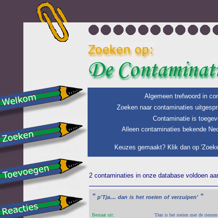
Algemeen trefwoord in con
Zoeken naar contaminaties uitgespr
Contaminatie is toegev
Alleen contaminaties bekende Ned
Keuzes gemaakt? Klik dan op 'Zoeke
2 contaminaties in onze database voldoen aan 
"
"
p'Tja....
dan
is
het
roeien
of
verzuipen'
Bestaat uit:
'Dan is het roeien met de riemen