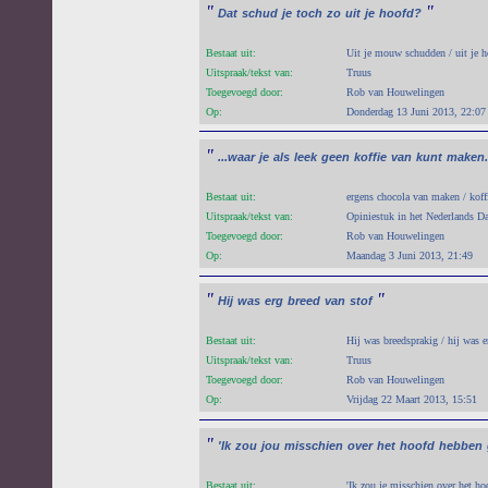
"
"
Dat
schud
je
toch
zo
uit
je
hoofd?
Bestaat uit:
Uit je mouw schudden / uit je 
Uitspraak/tekst van:
Truus
Toegevoegd door:
Rob van Houwelingen
Op:
Donderdag 13 Juni 2013, 22:07
"
...waar
je
als
leek
geen
koffie
van
kunt
maken.
Bestaat uit:
ergens chocola van maken / koff
Uitspraak/tekst van:
Opiniestuk in het Nederlands D
Toegevoegd door:
Rob van Houwelingen
Op:
Maandag 3 Juni 2013, 21:49
"
"
Hij
was
erg
breed
van
stof
Bestaat uit:
Hij was breedsprakig / hij was e
Uitspraak/tekst van:
Truus
Toegevoegd door:
Rob van Houwelingen
Op:
Vrijdag 22 Maart 2013, 15:51
"
'Ik
zou
jou
misschien
over
het
hoofd
hebben
Bestaat uit:
'Ik zou je misschien over het ho