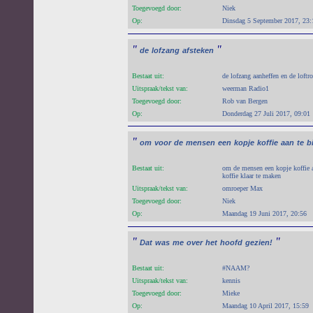
Toegevoegd door:
Niek
Op:
Dinsdag 5 September 2017, 23:
"
"
de
lofzang
afsteken
Bestaat uit:
de lofzang aanheffen en de loft
Uitspraak/tekst van:
weerman Radio1
Toegevoegd door:
Rob van Bergen
Op:
Donderdag 27 Juli 2017, 09:01
"
om
voor
de
mensen
een
kopje
koffie
aan
te
b
Bestaat uit:
om de mensen een kopje koffie 
koffie klaar te maken
Uitspraak/tekst van:
omroeper Max
Toegevoegd door:
Niek
Op:
Maandag 19 Juni 2017, 20:56
"
"
Dat
was
me
over
het
hoofd
gezien!
Bestaat uit:
#NAAM?
Uitspraak/tekst van:
kennis
Toegevoegd door:
Mieke
Op:
Maandag 10 April 2017, 15:59