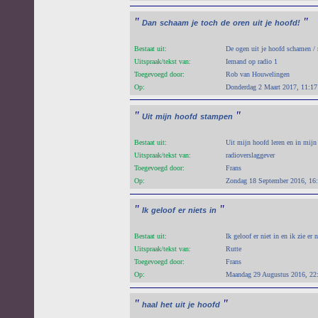
"
"
Dan
schaam
je
toch
de
oren
uit
je
hoofd!
Bestaat uit:
De ogen uit je hoofd schamen / r
Uitspraak/tekst van:
Iemand op radio 1
Toegevoegd door:
Rob van Houwelingen
Op:
Donderdag 2 Maart 2017, 11:17
"
"
Uit
mijn
hoofd
stampen
Bestaat uit:
Uit mijn hoofd leren en in mij
Uitspraak/tekst van:
radioverslaggever
Toegevoegd door:
Frans
Op:
Zondag 18 September 2016, 16
"
"
Ik
geloof
er
niets
in
Bestaat uit:
Ik geloof er niet in en ik zie er n
Uitspraak/tekst van:
Rutte
Toegevoegd door:
Frans
Op:
Maandag 29 Augustus 2016, 22
"
"
haal
het
uit
je
hoofd