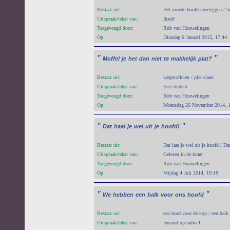
Bestaat uit:
Het moede hoofd neerleggen / het
Uitspraak/tekst van:
Ikzelf
Toegevoegd door:
Rob van Houwelingen
Op:
Dinsdag 6 Januari 2015, 17:44
"
"
Moffel
je
het
dan
niet
te
makkelijk
plat?
Bestaat uit:
wegmoffelen / plat slaan
Uitspraak/tekst van:
Een student
Toegevoegd door:
Rob van Houwelingen
Op:
Woensdag 26 November 2014, 
"
"
Dat
haal
je
wel
uit
je
hoofd!
Bestaat uit:
Dat laat je wel uit je hoofd / Dat
Uitspraak/tekst van:
Gelezen in de krant
Toegevoegd door:
Rob van Houwelingen
Op:
Vrijdag 4 Juli 2014, 19:18
"
"
We
hebben
een
balk
voor
ons
hoofd
Bestaat uit:
een bord voor de kop / een balk
Uitspraak/tekst van:
Iemand op radio 1