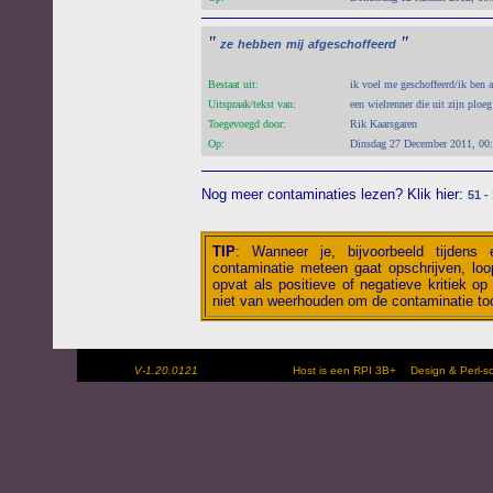
"
"
ze
hebben
mij
afgeschoffeerd
Bestaat uit:
ik voel me geschoffeerd/ik ben a
Uitspraak/tekst van:
een wielrenner die uit zijn ploe
Toegevoegd door:
Rik Kaarsgaren
Op:
Dinsdag 27 December 2011, 00
Nog meer contaminaties lezen? Klik hier:
51 -
TIP
:
Wanneer je, bijvoorbeeld tijdens
contaminatie meteen gaat opschrijven, loop
opvat als positieve of negatieve kritiek op 
niet van weerhouden om de contaminatie toc
V-1.20.0121
Host is een RPI 3B+
Design & Perl-