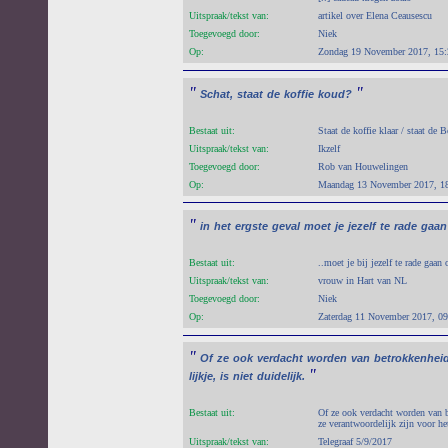
Uitspraak/tekst van:
artikel over Elena Ceausescu
Toegevoegd door:
Niek
Op:
Zondag 19 November 2017, 15:
"
"
Schat,
staat
de
koffie
koud?
Bestaat uit:
Staat de koffie klaar / staat de
Uitspraak/tekst van:
Ikzelf
Toegevoegd door:
Rob van Houwelingen
Op:
Maandag 13 November 2017, 1
"
in
het
ergste
geval
moet
je
jezelf
te
rade
gaan
Bestaat uit:
..moet je bij jezelf te rade gaan 
Uitspraak/tekst van:
vrouw in Hart van NL
Toegevoegd door:
Niek
Op:
Zaterdag 11 November 2017, 09
"
Of
ze
ook
verdacht
worden
van
betrokkenhei
"
lijkje,
is
niet
duidelijk.
Bestaat uit:
Of ze ook verdacht worden van b
ze verantwoordelijk zijn voor he
Uitspraak/tekst van:
Telegraaf 5/9/2017