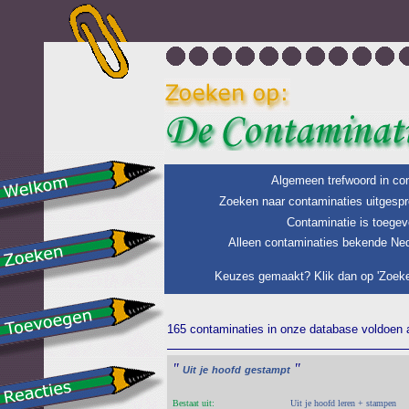
Algemeen trefwoord in con
Zoeken naar contaminaties uitgespr
Contaminatie is toegev
Alleen contaminaties bekende Ned
Keuzes gemaakt? Klik dan op 'Zoeke
165 contaminaties in onze database voldoen a
"
"
Uit
je
hoofd
gestampt
Bestaat uit:
Uit je hoofd leren + stampen