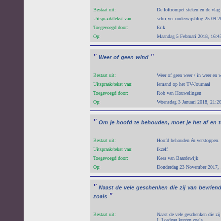
Bestaat uit:
De loftrompet steken en de vlag 
Uitspraak/tekst van:
schrijver onderwijsblog 25.09.
Toegevoegd door:
Erik
Op:
Maandag 5 Februari 2018, 16:4
"
"
Weer
of
geen
wind
Bestaat uit:
Weer of geen weer / in weer en 
Uitspraak/tekst van:
Iemand op het TV-Journaal
Toegevoegd door:
Rob van Houwelingen
Op:
Woensdag 3 Januari 2018, 21:2
"
Om
je
hoofd
te
behouden,
moet
je
het
af
en
Bestaat uit:
Hoofd behouden én verstoppen.
Uitspraak/tekst van:
Ikzelf
Toegevoegd door:
Kees van Baardewijk
Op:
Donderdag 23 November 2017, 
"
Naast
de
vele
geschenken
die
zij
van
bevrien
"
zoals
Bestaat uit:
Naast de vele geschenken die zij
[..] cadeau kregen zoals