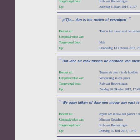
Toegevoegd door:
Rob van Houwelingen
Op:
Zaterdag 8 Maart 2014, 21:27
"
"
p'Tja....
dan
is
het
roeien
of
verzuipen'
Bestaat uit:
'Dan is het roeien met de riemen
Uitspraak/tekst van:
Toegevoegd door:
Idtje
Op:
Donderdag 13 Februari 2014, 2
"
Dat
idee
zit
vaak
tussen
de
hoofden
van
men
Bestaat uit:
Tussen de oren / in de hoofden
Uitspraak/tekst van:
Verspreking in een preek
Toegevoegd door:
Rob van Houwelingen
Op:
Zondag 20 Oktober 2013, 17:49
"
We
gaan
kijken
of
daar
een
mouw
aan
vast
te
Bestaat uit:
ergens een mouw aan passen / e
Uitspraak/tekst van:
Minister Opstelten
Toegevoegd door:
Rob van Houwelingen
Op:
Dinsdag 25 Juni 2013, 17:40