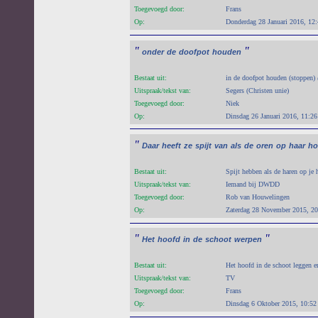
Toegevoegd door:
Frans
Op:
Donderdag 28 Januari 2016, 12
"
"
onder
de
doofpot
houden
Bestaat uit:
in de doofpot houden (stoppen)
Uitspraak/tekst van:
Segers (Christen unie)
Toegevoegd door:
Niek
Op:
Dinsdag 26 Januari 2016, 11:26
"
Daar
heeft
ze
spijt
van
als
de
oren
op
haar
ho
Bestaat uit:
Spijt hebben als de haren op je 
Uitspraak/tekst van:
Iemand bij DWDD
Toegevoegd door:
Rob van Houwelingen
Op:
Zaterdag 28 November 2015, 20
"
"
Het
hoofd
in
de
schoot
werpen
Bestaat uit:
Het hoofd in de schoot leggen 
Uitspraak/tekst van:
TV
Toegevoegd door:
Frans
Op:
Dinsdag 6 Oktober 2015, 10:52