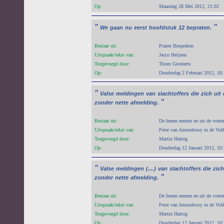
Op:
Maandag 28 Mei 2012, 21:02
"
"
We
gaan
nu
eerst
hoofdstuk
12
bepraten.
Bestaat uit:
Praten Bespreken
Uitspraak/tekst van:
Jacco Heijnen
Toegevoegd door:
Thom Giesberts
Op:
Donderdag 2 Februari 2012, 18
"
Valse
meldingen
van
slachtoffers
die
zich
uit
"
zonder
nette
afmelding.
Bestaat uit:
De benen nemen en uit de voet
Uitspraak/tekst van:
Peter van Ammelrooy in de Volk
Toegevoegd door:
Martin Hartog
Op:
Donderdag 12 Januari 2012, 10
"
Valse
meldingen
(....)
van
slachtoffers
die
zich
"
zonder
nette
afmelding.
Bestaat uit:
De benen nemen en uit de voet
Uitspraak/tekst van:
Peter van Ammelrooy in de Volk
Toegevoegd door:
Martin Hartog
Op:
Donderdag 12 Januari 2012, 10