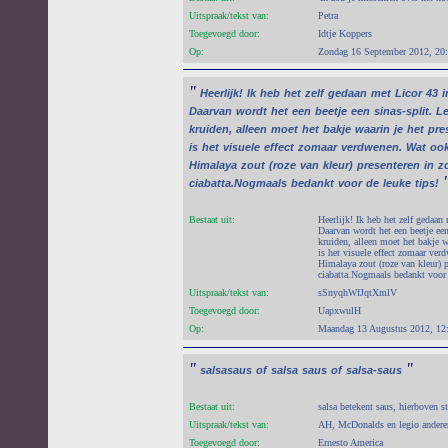
Uitspraak/tekst van:
Petra
Toegevoegd door:
Idtje Koppers
Op:
Zondag 16 September 2012, 20
"
Heerlijk!
Ik
heb
het
zelf
gedaan
met
Licor
43
i
Daarvan
wordt
het
een
beetje
een
sinas-split.
L
kruiden,
alleen
moet
het
bakje
waarin
je
het
pre
is
het
visuele
effect
zomaar
verdwenen.
Wat
oo
Himalaya
zout
(roze
van
kleur)
presenteren
in
z
ciabatta.Nogmaals
bedankt
voor
de
leuke
tips!
Bestaat uit:
Heerlijk! Ik heb het zelf gedaan 
Daarvan wordt het een beetje een
kruiden, alleen moet het bakje wa
is het visuele effect zomaar ver
Himalaya zout (roze van kleur) 
ciabatta.Nogmaals bedankt voor 
Uitspraak/tekst van:
sSnyqhWfJqtXmlV
Toegevoegd door:
UapxwulH
Op:
Maandag 13 Augustus 2012, 12
"
"
salsasaus
of
salsa
saus
of
salsa-saus
Bestaat uit:
salsa betekent saus, hierboven s
Uitspraak/tekst van:
AH, McDonalds en legio andere
Toegevoegd door:
Ernesto America