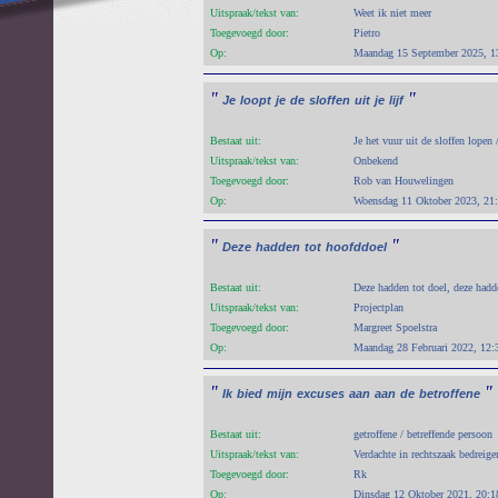
Uitspraak/tekst van:
Weet ik niet meer
Toegevoegd door:
Pietro
Op:
Maandag 15 September 2025, 1
"
"
Je
loopt
je
de
sloffen
uit
je
lijf
Bestaat uit:
Je het vuur uit de sloffen lopen /
Uitspraak/tekst van:
Onbekend
Toegevoegd door:
Rob van Houwelingen
Op:
Woensdag 11 Oktober 2023, 21
"
"
Deze
hadden
tot
hoofddoel
Bestaat uit:
Deze hadden tot doel, deze hadd
Uitspraak/tekst van:
Projectplan
Toegevoegd door:
Margreet Spoelstra
Op:
Maandag 28 Februari 2022, 12:
"
"
Ik
bied
mijn
excuses
aan
aan
de
betroffene
Bestaat uit:
getroffene / betreffende persoon
Uitspraak/tekst van:
Verdachte in rechtszaak bedreig
Toegevoegd door:
Rk
Op:
Dinsdag 12 Oktober 2021, 20:1