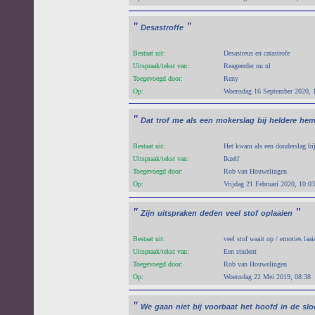
"
"
Desastroffe
Bestaat uit:
Desastreus en catastrofe
Uitspraak/tekst van:
Reageerder nu.nl
Toegevoegd door:
Reny
Op:
Woensdag 16 September 2020, 
"
Dat
trof
me
als
een
mokerslag
bij
heldere
hem
Bestaat uit:
Het kwam als een donderslag bij
Uitspraak/tekst van:
Ikzelf
Toegevoegd door:
Rob van Houwelingen
Op:
Vrijdag 21 Februari 2020, 10:03
"
"
Zijn
uitspraken
deden
veel
stof
oplaaien
Bestaat uit:
veel stof waait op / emoties laa
Uitspraak/tekst van:
Een student
Toegevoegd door:
Rob van Houwelingen
Op:
Woensdag 22 Mei 2019, 08:38
"
We
gaan
niet
bij
voorbaat
het
hoofd
in
de
slo