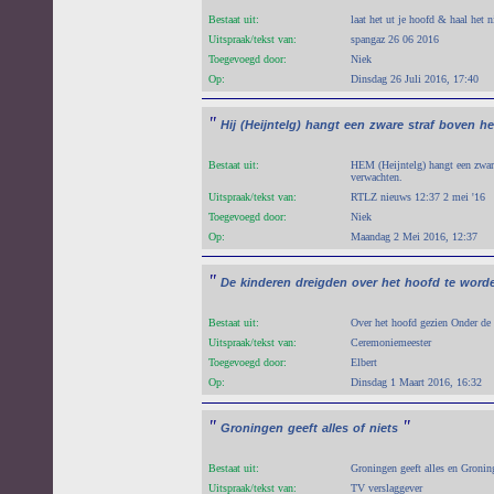
Bestaat uit:
laat het ut je hoofd & haal het n
Uitspraak/tekst van:
spangaz 26 06 2016
Toegevoegd door:
Niek
Op:
Dinsdag 26 Juli 2016, 17:40
"
Hij
(Heijntelg)
hangt
een
zware
straf
boven
he
Bestaat uit:
HEM (Heijntelg) hangt een zware
verwachten.
Uitspraak/tekst van:
RTLZ nieuws 12:37 2 mei '16
Toegevoegd door:
Niek
Op:
Maandag 2 Mei 2016, 12:37
"
De
kinderen
dreigden
over
het
hoofd
te
word
Bestaat uit:
Over het hoofd gezien Onder de
Uitspraak/tekst van:
Ceremoniemeester
Toegevoegd door:
Elbert
Op:
Dinsdag 1 Maart 2016, 16:32
"
"
Groningen
geeft
alles
of
niets
Bestaat uit:
Groningen geeft alles en Groning
Uitspraak/tekst van:
TV verslaggever