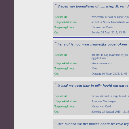
"
Vragen
van
journalisten
of
......
wierp
M.
van
d
Bestaat uit:
'verwerpen' of 'van de hand wijz
Uitspraak/tekst van:
artikel in Nieuw Israelietisch 
Toegevoegd door:
Herman van Braak
Op:
Zondag 26 April 2015, 13:38
"
het
stof
is
nog
maar
nauwelijks
opgetrokken
Bestaat uit:
het stof is nog maar nauwelijks
opgetrokken
Uitspraak/tekst van:
nieuwslezeres rtlz
Toegevoegd door:
Niek
Op:
Dinsdag 10 Maart 2015, 11:05
"
Ik
haal
me
geen
haar
in
mijn
hoofd
om
dat
te
Bestaat uit:
Ik haal dat niet in mijn hoofd 
Uitspraak/tekst van:
Arne van Mersbergen
Toegevoegd door:
Heleen van Oord
Op:
Zaterdag 24 Januari 2015, 15:19
"
Dan
kunnen
we
het
moede
hoofd
ter
ziele
le