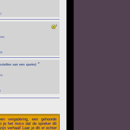
07
emen
09
"
pstellen
van
een
speler)
tie
1
 een vergadering, een gehoorde
 je het risico dat de spreker dit
zijn verhaal! Laat je dit er echter