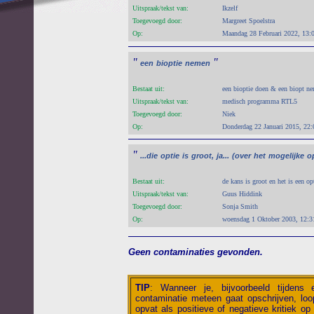
Uitspraak/tekst van:
Ikzelf
Toegevoegd door:
Margreet Spoelstra
Op:
Maandag 28 Februari 2022, 13:
"
"
een
bioptie
nemen
Bestaat uit:
een bioptie doen & een biopt n
Uitspraak/tekst van:
medisch programma RTL5
Toegevoegd door:
Niek
Op:
Donderdag 22 Januari 2015, 22:
"
...die
optie
is
groot,
ja...
(over
het
mogelijke
o
Bestaat uit:
de kans is groot en het is een op
Uitspraak/tekst van:
Guus Hiddink
Toegevoegd door:
Sonja Smith
Op:
woensdag 1 Oktober 2003, 12:3
Geen contaminaties gevonden.
TIP
:
Wanneer je, bijvoorbeeld tijdens
contaminatie meteen gaat opschrijven, loop
opvat als positieve of negatieve kritiek op 