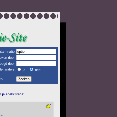
taminatie:
oken door:
oegd door:
erlanders:
ja
nee
n'
je zoekcriteria:
 als