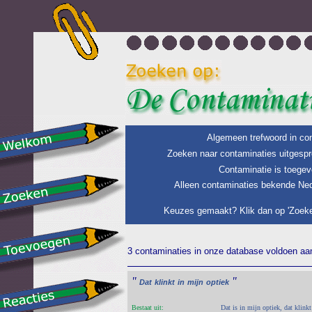
Algemeen trefwoord in con
Zoeken naar contaminaties uitgespr
Contaminatie is toegev
Alleen contaminaties bekende Ned
Keuzes gemaakt? Klik dan op 'Zoeke
3 contaminaties in onze database voldoen aan 
"
"
Dat
klinkt
in
mijn
optiek
Bestaat uit:
Dat is in mijn optiek, dat klinkt