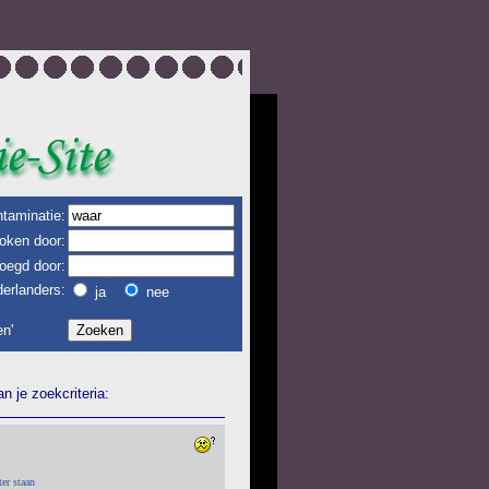
taminatie:
oken door:
oegd door:
erlanders:
ja
nee
n'
 je zoekcriteria:
er staan