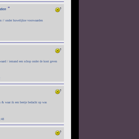
"
rden
n // onder huwelijkse voorwaarden
waard / iemand een schop onder de kont geven
2
s & waar ik een beetje bedacht op was
:48