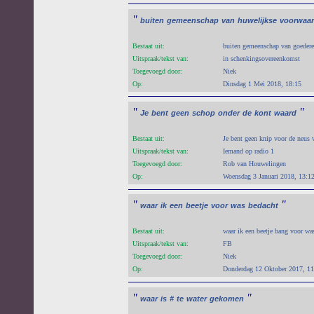
"
buiten
gemeenschap
van
huwelijkse
voorwaa
Bestaat uit:
buiten gemeenschap van goedere
Uitspraak/tekst van:
in schenkingsovereenkomst
Toegevoegd door:
Niek
Op:
Dinsdag 1 Mei 2018, 18:15
"
"
Je
bent
geen
schop
onder
de
kont
waard
Bestaat uit:
Je bent geen knip voor de neus 
Uitspraak/tekst van:
Iemand op radio 1
Toegevoegd door:
Rob van Houwelingen
Op:
Woensdag 3 Januari 2018, 13:1
"
"
waar
ik
een
beetje
voor
was
bedacht
Bestaat uit:
waar ik een beetje bang voor wa
Uitspraak/tekst van:
FB
Toegevoegd door:
Niek
Op:
Donderdag 12 Oktober 2017, 11
"
"
waar
is
#
te
water
gekomen