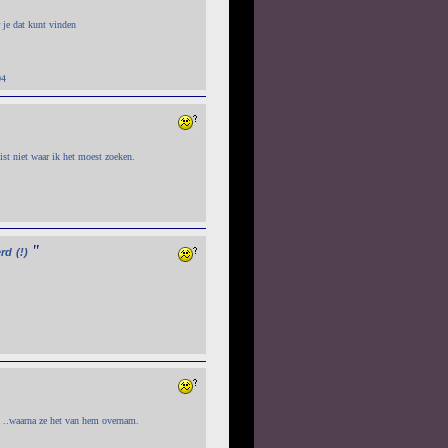
 je dat kunt vinden
04
wist niet waar ik het moest zoeken.
"
erd
(!)
/ ..waarna ze het van hem overnam.