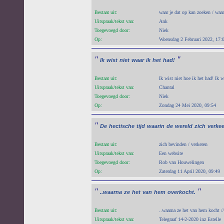
Bestaat uit:
waar je dat op kan zoeken / waar
Uitspraak/tekst van:
Ank
Toegevoegd door:
Niek
Op:
Woensdag 2 Februari 2022, 17:
"
"
Ik
wist
niet
waar
ik
het
had!
Bestaat uit:
Ik wist niet hoe ik het had! Ik 
Uitspraak/tekst van:
Chantal
Toegevoegd door:
Niek
Op:
Zondag 24 Mei 2020, 09:54
"
De
hectische
tijd
waarin
de
wereld
zich
verke
Bestaat uit:
zich bevinden / verkeren
Uitspraak/tekst van:
Een website
Toegevoegd door:
Rob van Houwelingen
Op:
Zaterdag 11 April 2020, 09:49
"
"
..waarna
ze
het
van
hem
overkocht.
Bestaat uit:
..waarna ze het van hem kocht /
Uitspraak/tekst van:
Telegraaf 14-2-2020 inz Estelle