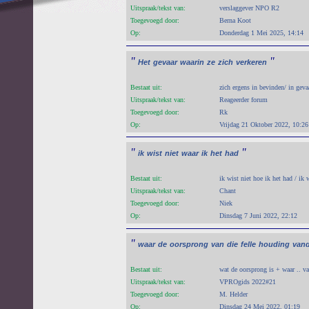
Uitspraak/tekst van:
verslaggever NPO R2
Toegevoegd door:
Berna Koot
Op:
Donderdag 1 Mei 2025, 14:14
"
"
Het
gevaar
waarin
ze
zich
verkeren
Bestaat uit:
zich ergens in bevinden/ in geva
Uitspraak/tekst van:
Reageerder forum
Toegevoegd door:
Rk
Op:
Vrijdag 21 Oktober 2022, 10:26
"
"
ik
wist
niet
waar
ik
het
had
Bestaat uit:
ik wist niet hoe ik het had / ik
Uitspraak/tekst van:
Chant
Toegevoegd door:
Niek
Op:
Dinsdag 7 Juni 2022, 22:12
"
waar
de
oorsprong
van
die
felle
houding
van
Bestaat uit:
wat de oorsprong is + waar .. 
Uitspraak/tekst van:
VPROgids 2022#21
Toegevoegd door:
M. Helder
Op:
Dinsdag 24 Mei 2022, 01:19