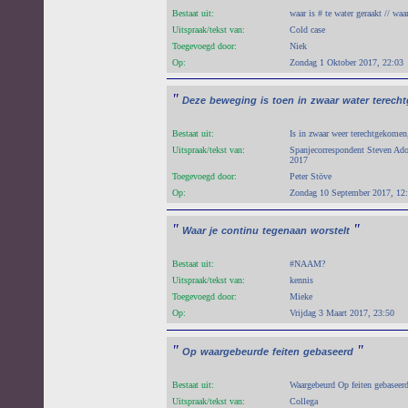
Bestaat uit:
waar is # te water geraakt // wa
Uitspraak/tekst van:
Cold case
Toegevoegd door:
Niek
Op:
Zondag 1 Oktober 2017, 22:03
"
Deze
beweging
is
toen
in
zwaar
water
terech
Bestaat uit:
Is in zwaar weer terechtgekomen
Uitspraak/tekst van:
Spanjecorrespondent Steven Ado
2017
Toegevoegd door:
Peter Stöve
Op:
Zondag 10 September 2017, 12
"
"
Waar
je
continu
tegenaan
worstelt
Bestaat uit:
#NAAM?
Uitspraak/tekst van:
kennis
Toegevoegd door:
Mieke
Op:
Vrijdag 3 Maart 2017, 23:50
"
"
Op
waargebeurde
feiten
gebaseerd
Bestaat uit:
Waargebeurd Op feiten gebaseer
Uitspraak/tekst van:
Collega