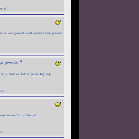
20:38
ders & waar gewerkt wordt worden fouten gemaakt
"
en
gemaakt
mus / beter een half ei dan een lege dop
2:24
arin het conflict zich bevindt
11