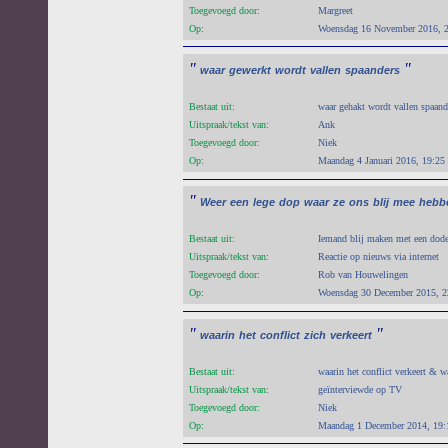
Toegevoegd door:
Margreet
Op:
Woensdag 16 November 2016, 
"
"
waar
gewerkt
wordt
vallen
spaanders
Bestaat uit:
waar gehakt wordt vallen spaan
Uitspraak/tekst van:
Ank
Toegevoegd door:
Niek
Op:
Maandag 4 Januari 2016, 19:25
"
Weer
een
lege
dop
waar
ze
ons
blij
mee
hebb
Bestaat uit:
Iemand blij maken met een dode 
Uitspraak/tekst van:
Reactie op nieuws via internet
Toegevoegd door:
Rob van Houwelingen
Op:
Woensdag 30 December 2015, 2
"
"
waarin
het
conflict
zich
verkeert
Bestaat uit:
waarin het conflict verkeert & wa
Uitspraak/tekst van:
geïnterviewde op TV
Toegevoegd door:
Niek
Op:
Maandag 1 December 2014, 19: