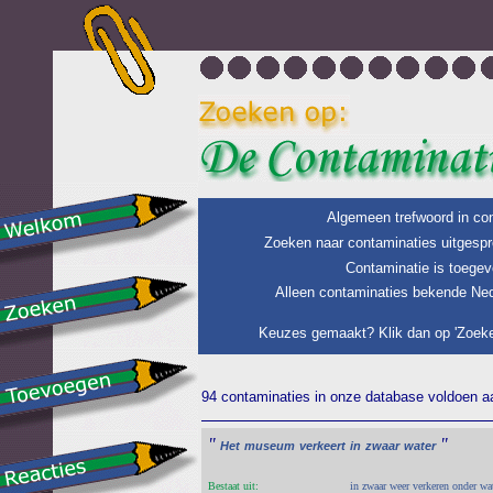
Algemeen trefwoord in con
Zoeken naar contaminaties uitgespr
Contaminatie is toegev
Alleen contaminaties bekende Ned
Keuzes gemaakt? Klik dan op 'Zoeke
94 contaminaties in onze database voldoen aan
"
"
Het
museum
verkeert
in
zwaar
water
Bestaat uit:
in zwaar weer verkeren onder wat