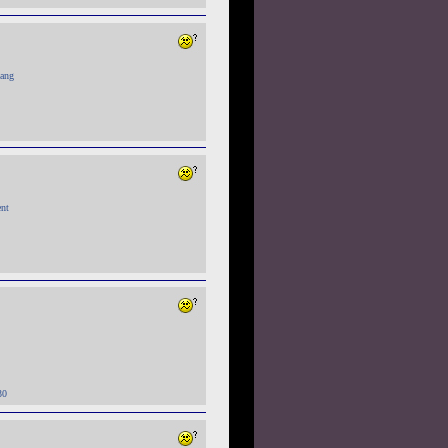
lang
ent
30