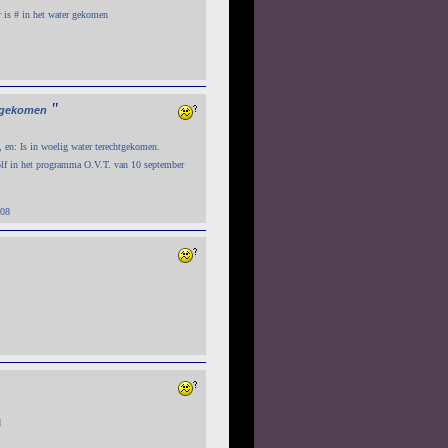
ar is # in het water gekomen
"
tgekomen
, en: Is in woelig water terechtgekomen.
lf in het programma O.V.T. van 10 september
:08
d