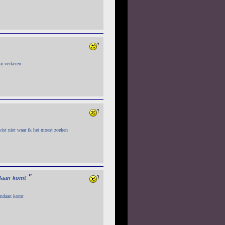
ar verkeren
 wist niet waar ik het moest zoeken
"
daan
komt
vandaan komt