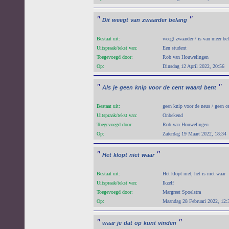
"
"
Dit
weegt
van
zwaarder
belang
Bestaat uit:
weegt zwaarder / is van meer be
Uitspraak/tekst van:
Een student
Toegevoegd door:
Rob van Houwelingen
Op:
Dinsdag 12 April 2022, 20:56
"
"
Als
je
geen
knip
voor
de
cent
waard
bent
Bestaat uit:
geen knip voor de neus / geen c
Uitspraak/tekst van:
Onbekend
Toegevoegd door:
Rob van Houwelingen
Op:
Zaterdag 19 Maart 2022, 18:34
"
"
Het
klopt
niet
waar
Bestaat uit:
Het klopt niet, het is niet waar
Uitspraak/tekst van:
Ikzelf
Toegevoegd door:
Margreet Spoelstra
Op:
Maandag 28 Februari 2022, 12:
"
"
waar
je
dat
op
kunt
vinden