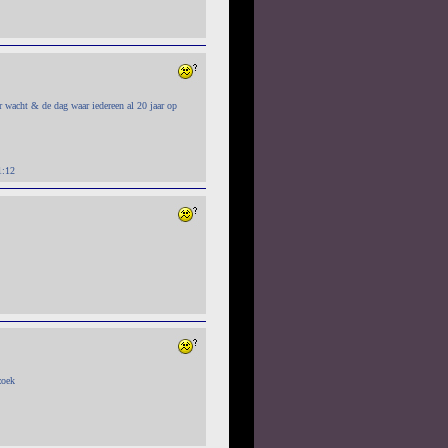
r wacht & de dag waar iedereen al 20 jaar op
1:12
zoek