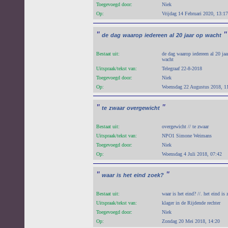
Toegevoegd door:
Niek
Op:
Vrijdag 14 Februari 2020, 13:17
"
"
de
dag
waarop
iedereen
al
20
jaar
op
wacht
Bestaat uit:
de dag waarop iedereen al 20 jaa
wacht
Uitspraak/tekst van:
Telegraaf 22-8-2018
Toegevoegd door:
Niek
Op:
Woensdag 22 Augustus 2018, 1
"
"
te
zwaar
overgewicht
Bestaat uit:
overgewicht // te zwaar
Uitspraak/tekst van:
NPO1 Simone Weimans
Toegevoegd door:
Niek
Op:
Woensdag 4 Juli 2018, 07:42
"
"
waar
is
het
eind
zoek?
Bestaat uit:
waar is het eind? //. het eind is 
Uitspraak/tekst van:
klager in de Rijdende rechter
Toegevoegd door:
Niek
Op:
Zondag 20 Mei 2018, 14:20