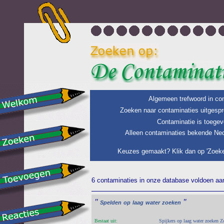
Algemeen trefwoord in con
Zoeken naar contaminaties uitgespr
Contaminatie is toegev
Alleen contaminaties bekende Ned
Keuzes gemaakt? Klik dan op 'Zoeke
6 contaminaties in onze database voldoen aan 
"
"
Spelden
op
laag
water
zoeken
Bestaat uit:
Spijkers op laag water zoeken Z