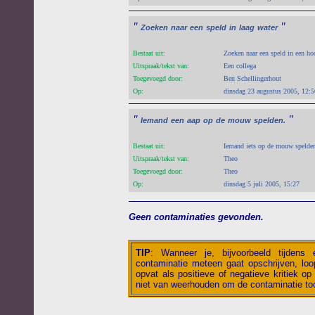
"
"
Zoeken
naar
een
speld
in
laag
water
Bestaat uit:
Zoeken naar een speld in een ho
Uitspraak/tekst van:
Een collega
Toegevoegd door:
Ben Schellingerhout
Op:
dinsdag 23 augustus 2005, 12:5
"
"
Iemand
een
aap
op
de
mouw
spelden.
Bestaat uit:
Iemand iets op de mouw spelde
Uitspraak/tekst van:
Theo
Toegevoegd door:
Theo
Op:
dinsdag 5 juli 2005, 15:27
Geen contaminaties gevonden.
TIP
:
Wanneer je, bijvoorbeeld tijdens
contaminatie meteen gaat opschrijven, loop
opvat als positieve of negatieve kritiek op 
niet van weerhouden om de contaminatie toc