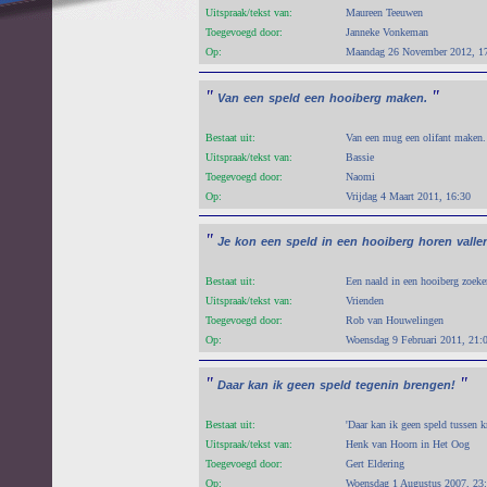
Uitspraak/tekst van:
Maureen Teeuwen
Toegevoegd door:
Janneke Vonkeman
Op:
Maandag 26 November 2012, 1
"
"
Van
een
speld
een
hooiberg
maken.
Bestaat uit:
Van een mug een olifant maken.
Uitspraak/tekst van:
Bassie
Toegevoegd door:
Naomi
Op:
Vrijdag 4 Maart 2011, 16:30
"
Je
kon
een
speld
in
een
hooiberg
horen
valle
Bestaat uit:
Een naald in een hooiberg zoeke
Uitspraak/tekst van:
Vrienden
Toegevoegd door:
Rob van Houwelingen
Op:
Woensdag 9 Februari 2011, 21:
"
"
Daar
kan
ik
geen
speld
tegenin
brengen!
Bestaat uit:
'Daar kan ik geen speld tussen kr
Uitspraak/tekst van:
Henk van Hoorn in Het Oog
Toegevoegd door:
Gert Eldering
Op:
Woensdag 1 Augustus 2007, 23