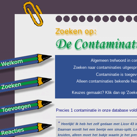
Algemeen trefwoord in con
Zoeken naar contaminaties uitgespr
Contaminatie is toegev
Alleen contaminaties bekende Ned
Keuzes gemaakt? Klik dan op 'Zoeke
Precies 1 contaminatie in onze database voldo
"
Heerlijk!
Ik
heb
het
zelf
gedaan
met
Licor
43
i
Daarvan
wordt
het
een
beetje
een
sinas-split.
L
kruiden,
alleen
moet
het
bakje
waarin
je
het
pre