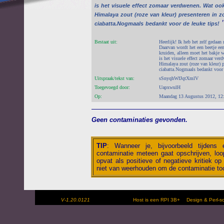
is
het
visuele
effect
zomaar
verdwenen.
Wat
oo
Himalaya
zout
(roze
van
kleur)
presenteren
in
z
ciabatta.Nogmaals
bedankt
voor
de
leuke
tips!
Bestaat uit:
Heerlijk! Ik heb het zelf gedaan 
Daarvan wordt het een beetje een
kruiden, alleen moet het bakje wa
is het visuele effect zomaar ver
Himalaya zout (roze van kleur) 
ciabatta.Nogmaals bedankt voor 
Uitspraak/tekst van:
sSnyqhWfJqtXmlV
Toegevoegd door:
UapxwulH
Op:
Maandag 13 Augustus 2012, 12
Geen contaminaties gevonden.
TIP
:
Wanneer je, bijvoorbeeld tijdens
contaminatie meteen gaat opschrijven, loop
opvat als positieve of negatieve kritiek op 
niet van weerhouden om de contaminatie toc
V-1.20.0121
Host is een RPI 3B+
Design & Perl-