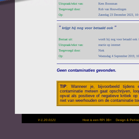
Uitspraak/tekst van:
Kees Boonman
Toegevoegd door:
Rob van Houwelingen
Op:
Zaterdag 23 December 2023, 10
"
"
krijgt
hij
nog
voor
betaald
ook
Bestaat uit:
wordt hij nog voor betaald ook /
Uitspraak/tekst van:
reactie op internet
Toegevoegd door:
Niek
Op:
Woensdag 4 September 2019, 1
Geen contaminaties gevonden.
TIP
:
Wanneer je, bijvoorbeeld tijdens
contaminatie meteen gaat opschrijven, loop
opvat als positieve of negatieve kritiek op 
niet van weerhouden om de contaminatie toc
V-1.20.0121
Host is een RPI 3B+
Design & Perl-