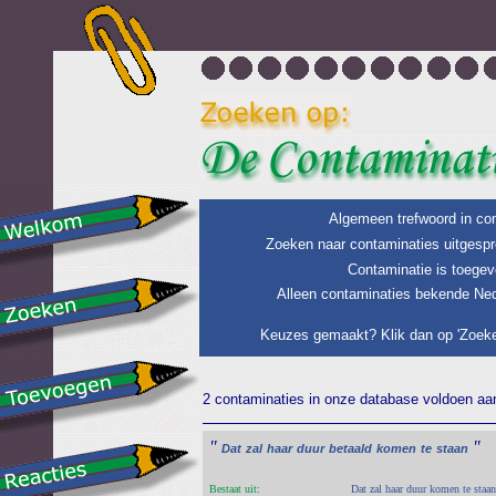
Algemeen trefwoord in con
Zoeken naar contaminaties uitgespr
Contaminatie is toegev
Alleen contaminaties bekende Ned
Keuzes gemaakt? Klik dan op 'Zoeke
2 contaminaties in onze database voldoen aan 
"
"
Dat
zal
haar
duur
betaald
komen
te
staan
Bestaat uit:
Dat zal haar duur komen te staan 