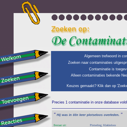
Algemeen trefwoord in con
Zoeken naar contaminaties uitgespr
Contaminatie is toegev
Alleen contaminaties bekende Ned
Keuzes gemaakt? Klik dan op 'Zoeke
Precies 1 contaminatie in onze database voldo
"
"
Hij
was
in
één
keer
plotseloos
overleden.
Bestaat uit:
Plotseling; Klakkeloos