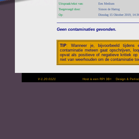
Uitspraak/tekst van:
Een Medium
Toegevoegd door:
Simon de Hartog
Op:
Dinsdag 15 Oktober 2019, 14:3
Geen contaminaties gevonden.
TIP
:
Wanneer je, bijvoorbeeld tijdens
contaminatie meteen gaat opschrijven, loop
opvat als positieve of negatieve kritiek op 
niet van weerhouden om de contaminatie toc
V-1.20.0121
Host is een RPI 3B+
Design & Perl-