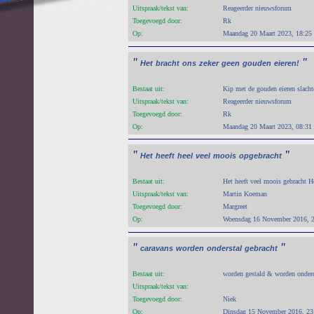
Uitspraak/tekst van:
Reageerder nieuwsforum
Toegevoegd door:
Rk
Op:
Maandag 20 Maart 2023, 18:25
"
"
Het
bracht
ons
zeker
geen
gouden
eieren!
Bestaat uit:
Kip met de gouden eieren slacht
Uitspraak/tekst van:
Reageerder nieuwsforum
Toegevoegd door:
Rk
Op:
Maandag 20 Maart 2023, 08:31
"
"
Het
heeft
heel
veel
moois
opgebracht
Bestaat uit:
Het heeft veel moois gebracht H
Uitspraak/tekst van:
Martin Koeman
Toegevoegd door:
Margreet
Op:
Woensdag 16 November 2016, 
"
"
caravans
worden
onderstal
gebracht
Bestaat uit:
worden gestald & worden onder
Uitspraak/tekst van:
Toegevoegd door:
Niek
Op:
Dinsdag 15 November 2016, 23