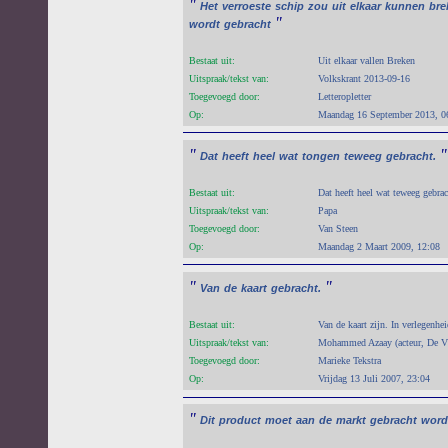
"
Het
verroeste
schip
zou
uit
elkaar
kunnen
bre
"
wordt
gebracht
Bestaat uit:
Uit elkaar vallen Breken
Uitspraak/tekst van:
Volkskrant 2013-09-16
Toegevoegd door:
Letteropletter
Op:
Maandag 16 September 2013, 0
"
"
Dat
heeft
heel
wat
tongen
teweeg
gebracht.
Bestaat uit:
Dat heeft heel wat teweeg gebra
Uitspraak/tekst van:
Papa
Toegevoegd door:
Van Steen
Op:
Maandag 2 Maart 2009, 12:08
"
"
Van
de
kaart
gebracht.
Bestaat uit:
Van de kaart zijn. In verlegenhe
Uitspraak/tekst van:
Mohammed Azaay (acteur, De V
Toegevoegd door:
Marieke Tekstra
Op:
Vrijdag 13 Juli 2007, 23:04
"
Dit
product
moet
aan
de
markt
gebracht
word