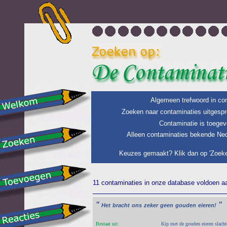
Algemeen trefwoord in con
Zoeken naar contaminaties uitgespr
Contaminatie is toegev
Alleen contaminaties bekende Ned
Keuzes gemaakt? Klik dan op 'Zoeke
11 contaminaties in onze database voldoen aan
"
"
Het
bracht
ons
zeker
geen
gouden
eieren!
Bestaat uit:
Kip met de gouden eieren slacht