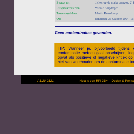
Bestaat uit:
1) Iets op de markt brengen. 2) 
Uitspraak/tekst van:
Winnie Sorgdrager
Toegevoegd door:
Martin Beusekamp
Op:
donderdag 28 Oktober 2004, 16
Geen contaminaties gevonden.
TIP
:
Wanneer je, bijvoorbeeld tijdens
contaminatie meteen gaat opschrijven, loop
opvat als positieve of negatieve kritiek op 
niet van weerhouden om de contaminatie toc
V-1.20.0121
Host is een RPI 3B+
Design & Perl-