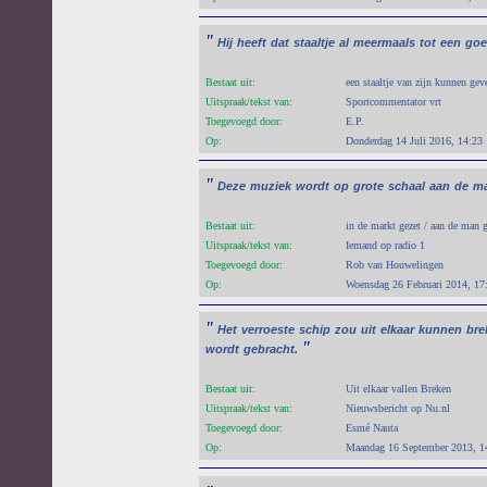
"
Hij
heeft
dat
staaltje
al
meermaals
tot
een
go
Bestaat uit:
een staaltje van zijn kunnen gev
Uitspraak/tekst van:
Sportcommentator vrt
Toegevoegd door:
E.P.
Op:
Donderdag 14 Juli 2016, 14:23
"
Deze
muziek
wordt
op
grote
schaal
aan
de
ma
Bestaat uit:
in de markt gezet / aan de man 
Uitspraak/tekst van:
Iemand op radio 1
Toegevoegd door:
Rob van Houwelingen
Op:
Woensdag 26 Februari 2014, 17
"
Het
verroeste
schip
zou
uit
elkaar
kunnen
bre
"
wordt
gebracht.
Bestaat uit:
Uit elkaar vallen Breken
Uitspraak/tekst van:
Nieuwsbericht op Nu.nl
Toegevoegd door:
Esmé Nauta
Op:
Maandag 16 September 2013, 1