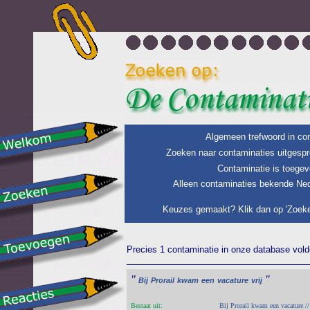
Algemeen trefwoord in con
Zoeken naar contaminaties uitgespr
Contaminatie is toegev
Alleen contaminaties bekende Ned
Keuzes gemaakt? Klik dan op 'Zoeke
Precies 1 contaminatie in onze database voldo
"
"
Bij
Prorail
kwam
een
vacature
vrij
Bestaat uit:
Bij Prorail kwam een vacature //