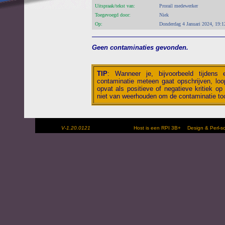
Uitspraak/tekst van:
Prorail medewerker
Toegevoegd door:
Niek
Op:
Donderdag 4 Januari 2024, 19:1
Geen contaminaties gevonden.
TIP
:
Wanneer je, bijvoorbeeld tijdens
contaminatie meteen gaat opschrijven, loop
opvat als positieve of negatieve kritiek op 
niet van weerhouden om de contaminatie toc
V-1.20.0121
Host is een RPI 3B+
Design & Perl-