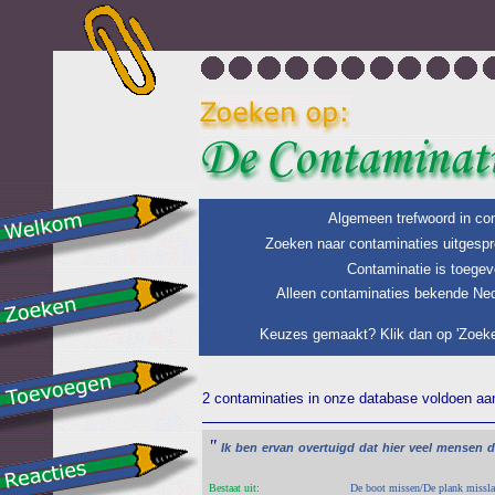
Algemeen trefwoord in con
Zoeken naar contaminaties uitgespr
Contaminatie is toegev
Alleen contaminaties bekende Ned
Keuzes gemaakt? Klik dan op 'Zoeke
2 contaminaties in onze database voldoen aan 
"
Ik
ben
ervan
overtuigd
dat
hier
veel
mensen
d
Bestaat uit:
De boot missen/De plank missl