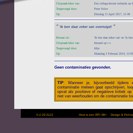
Uitspraak/tekst van:
Een collega-docent techniek op 
Toegevoegd door:
Peter Stöve
Op:
Dinsdag 11 April 2017, 15:48
"
"
'Ik
ben
daar
zeker
van
overtuigd!
Bestaat uit:
'Ik ben daar zeker van' en 'ik be
Uitspraak/tekst van:
Iemand op t.v.
Toegevoegd door:
Idtje
Op:
Maandag 3 Februari 2014, 13:0
Geen contaminaties gevonden.
TIP
:
Wanneer je, bijvoorbeeld tijdens
contaminatie meteen gaat opschrijven, loop
opvat als positieve of negatieve kritiek op 
niet van weerhouden om de contaminatie toc
V-1.20.0121
Host is een RPI 3B+
Design & Perl-