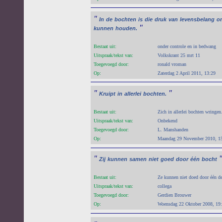
"
In
de
bochten
is
die
druk
van
levensbelang
o
"
kunnen
houden.
Bestaat uit:
onder controle en in bedwang
Uitspraak/tekst van:
Volkskrant 25 mrt 11
Toegevoegd door:
ronald vroman
Op:
Zaterdag 2 April 2011, 13:29
"
"
Kruipt
in
allerlei
bochten.
Bestaat uit:
Zich in allerlei bochten wringen
Uitspraak/tekst van:
Onbekend
Toegevoegd door:
L. Manshanden
Op:
Maandag 29 November 2010, 1
"
Zij
kunnen
samen
niet
goed
door
één
bocht
Bestaat uit:
Ze kunnen niet doed door één de
Uitspraak/tekst van:
collega
Toegevoegd door:
Gerdien Brouwer
Op:
Woensdag 22 Oktober 2008, 19