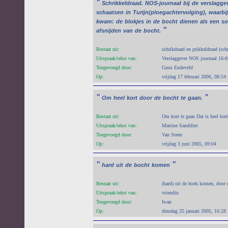
"
Schrikkeldraad.
NOS-journaal
bij
de
verslagge
schaatsen
in
Turijn(ploegachtervolging),
waarbij
kwam:
de
blokjes
in
de
bocht
dienen
als
een
so
"
afsnijden
van
de
bocht.
Bestaat uit:
schrikdraad en prikkeldraad (sch
Uitspraak/tekst van:
Verslaggever NOS journaal 16-
Toegevoegd door:
Guus Endeveld
Op:
vrijdag 17 februari 2006, 08:54
"
"
Om
heel
kort
door
de
bocht
te
gaan.
Bestaat uit:
Om kort te gaan Dat is heel kor
Uitspraak/tekst van:
Martine Sandifort
Toegevoegd door:
Van Steen
Op:
vrijdag 3 juni 2005, 09:04
"
"
hard
uit
de
bocht
komen
Bestaat uit:
(hard) uit de hoek komen, door 
Uitspraak/tekst van:
vriendin
Toegevoegd door:
Iwan
Op:
dinsdag 25 januari 2005, 16:28