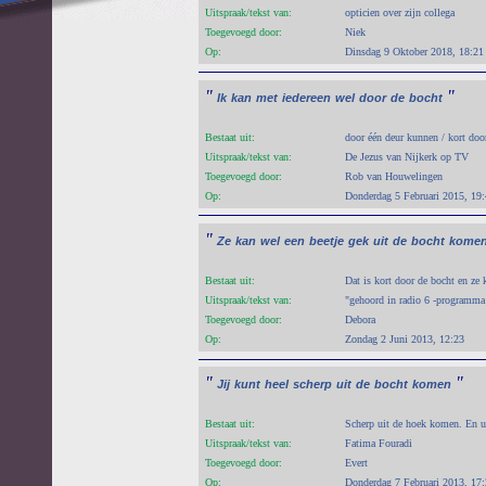
Uitspraak/tekst van:
opticien over zijn collega
Toegevoegd door:
Niek
Op:
Dinsdag 9 Oktober 2018, 18:21
"
"
Ik
kan
met
iedereen
wel
door
de
bocht
Bestaat uit:
door één deur kunnen / kort doo
Uitspraak/tekst van:
De Jezus van Nijkerk op TV
Toegevoegd door:
Rob van Houwelingen
Op:
Donderdag 5 Februari 2015, 19
"
Ze
kan
wel
een
beetje
gek
uit
de
bocht
kome
Bestaat uit:
Dat is kort door de bocht en ze
Uitspraak/tekst van:
"gehoord in radio 6 -programm
Toegevoegd door:
Debora
Op:
Zondag 2 Juni 2013, 12:23
"
"
Jij
kunt
heel
scherp
uit
de
bocht
komen
Bestaat uit:
Scherp uit de hoek komen. En ui
Uitspraak/tekst van:
Fatima Fouradi
Toegevoegd door:
Evert
Op:
Donderdag 7 Februari 2013, 17