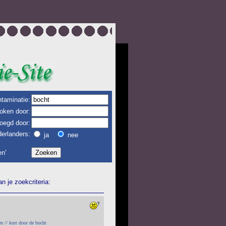
taminatie:
oken door:
oegd door:
erlanders:
ja
nee
n'
 je zoekcriteria:
 // kort door de bocht