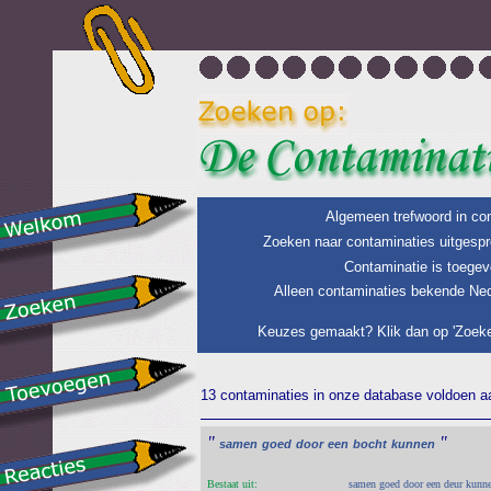
Algemeen trefwoord in con
Zoeken naar contaminaties uitgespr
Contaminatie is toegev
Alleen contaminaties bekende Ned
Keuzes gemaakt? Klik dan op 'Zoeke
13 contaminaties in onze database voldoen aan
"
"
samen
goed
door
een
bocht
kunnen
Bestaat uit:
samen goed door een deur kunnen