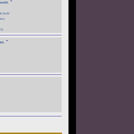
"
bocht.
de bocht'
show
:55
"
en.