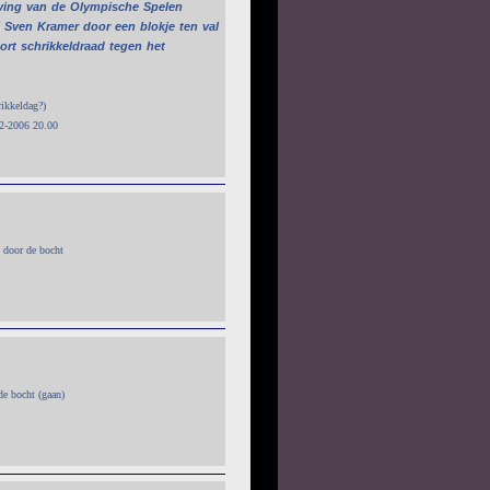
ving
van
de
Olympische
Spelen
Sven
Kramer
door
een
blokje
ten
val
ort
schrikkeldraad
tegen
het
rikkeldag?)
02-2006 20.00
t door de bocht
de bocht (gaan)