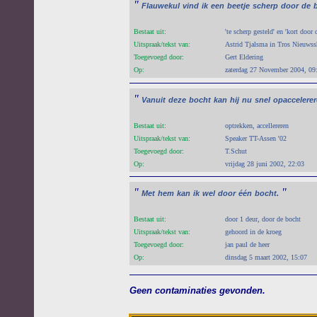
"
Flauwekul
vind
ik
een
beetje
scherp
door
de
Bestaat uit:
'te scherp gesteld' en 'kort door 
Uitspraak/tekst van:
Astrid Tjalsma in Tros Nieuws
Toegevoegd door:
Gert Eldering
Op:
zaterdag 27 November 2004, 09
"
Vanuit
deze
bocht
kan
hij
nu
snel
opaccelerer
Bestaat uit:
optrekken, accellereren
Uitspraak/tekst van:
Speaker TT-Assen '02
Toegevoegd door:
T.Schut
Op:
vrijdag 28 juni 2002, 22:03
"
"
Met
hem
kan
ik
wel
door
één
bocht.
Bestaat uit:
door 1 deur, door de bocht
Uitspraak/tekst van:
gehoord in de kroeg
Toegevoegd door:
jan paul de heer
Op:
dinsdag 5 maart 2002, 15:07
Geen contaminaties gevonden.