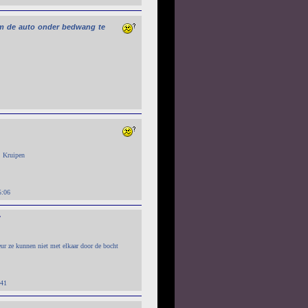
m
de
auto
onder
bedwang
te
. Kruipen
5:06
"
ur ze kunnen niet met elkaar door de bocht
:41