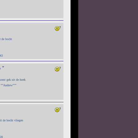
r de bocht
:43
"
n
 komt gek uit de hoek
a ""Andrew"""
t de bocht vliegen
:28