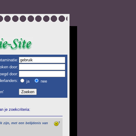
taminatie:
oken door:
oegd door:
erlanders:
ja
nee
n'
 je zoekcriteria:
jk
zijn,
met
een
belijdenis
van