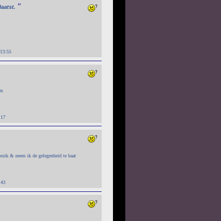
"
aatst.
 13:55
en
:17
ruik & neem ik de gelegenheid te baat
:43