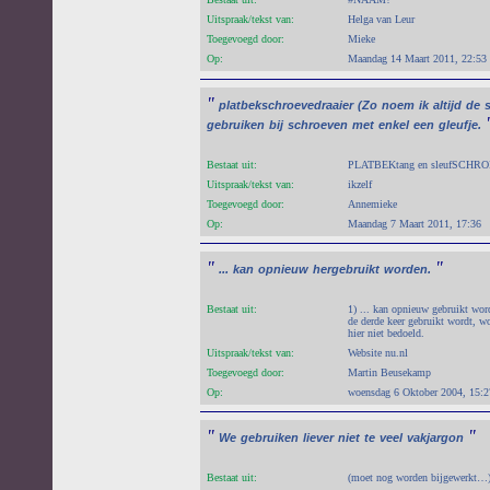
Uitspraak/tekst van:
Helga van Leur
Toegevoegd door:
Mieke
Op:
Maandag 14 Maart 2011, 22:53
"
platbekschroevedraaier
(Zo
noem
ik
altijd
de
gebruiken
bij
schroeven
met
enkel
een
gleufje.
Bestaat uit:
PLATBEKtang en sleufSCHR
Uitspraak/tekst van:
ikzelf
Toegevoegd door:
Annemieke
Op:
Maandag 7 Maart 2011, 17:36
"
"
...
kan
opnieuw
hergebruikt
worden.
Bestaat uit:
1) ... kan opnieuw gebruikt word
de derde keer gebruikt wordt, w
hier niet bedoeld.
Uitspraak/tekst van:
Website nu.nl
Toegevoegd door:
Martin Beusekamp
Op:
woensdag 6 Oktober 2004, 15:2
"
"
We
gebruiken
liever
niet
te
veel
vakjargon
Bestaat uit:
(moet nog worden bijgewerkt…