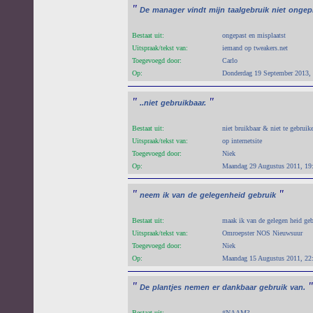
"
De
manager
vindt
mijn
taalgebruik
niet
ongepl
Bestaat uit:
ongepast en misplaatst
Uitspraak/tekst van:
iemand op tweakers.net
Toegevoegd door:
Carlo
Op:
Donderdag 19 September 2013,
"
"
..niet
gebruikbaar.
Bestaat uit:
niet bruikbaar & niet te gebruik
Uitspraak/tekst van:
op internetsite
Toegevoegd door:
Niek
Op:
Maandag 29 Augustus 2011, 19
"
"
neem
ik
van
de
gelegenheid
gebruik
Bestaat uit:
maak ik van de gelegen heid geb
Uitspraak/tekst van:
Omroepster NOS Nieuwsuur
Toegevoegd door:
Niek
Op:
Maandag 15 Augustus 2011, 22
"
"
De
plantjes
nemen
er
dankbaar
gebruik
van.
Bestaat uit:
#NAAM?