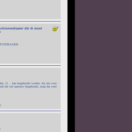
schroevedraaier
die
ik
moet
"
OEVEDRAAIER.
en. 2) ... kan hergebruikt worden. Als iets voor
ordt het wel opnieuw hergebruikt, maar dat werd
7
)