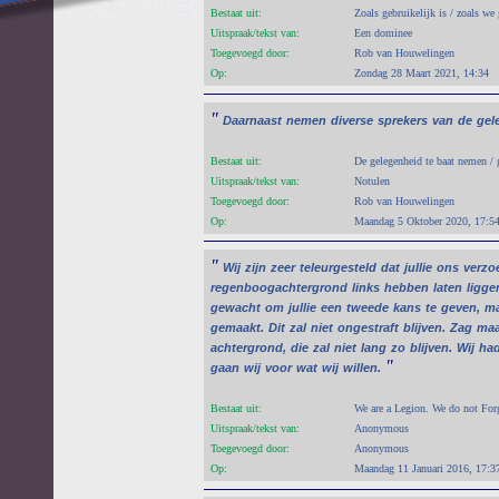
Bestaat uit:
Zoals gebruikelijk is / zoals we
Uitspraak/tekst van:
Een dominee
Toegevoegd door:
Rob van Houwelingen
Op:
Zondag 28 Maart 2021, 14:34
"
Daarnaast
nemen
diverse
sprekers
van
de
gel
Bestaat uit:
De gelegenheid te baat nemen /
Uitspraak/tekst van:
Notulen
Toegevoegd door:
Rob van Houwelingen
Op:
Maandag 5 Oktober 2020, 17:5
"
Wij
zijn
zeer
teleurgesteld
dat
jullie
ons
verzo
regenboogachtergrond
links
hebben
laten
ligge
gewacht
om
jullie
een
tweede
kans
te
geven,
ma
gemaakt.
Dit
zal
niet
ongestraft
blijven.
Zag
maa
achtergrond,
die
zal
niet
lang
zo
blijven.
Wij
ha
"
gaan
wij
voor
wat
wij
willen.
Bestaat uit:
We are a Legion. We do not For
Uitspraak/tekst van:
Anonymous
Toegevoegd door:
Anonymous
Op:
Maandag 11 Januari 2016, 17:3