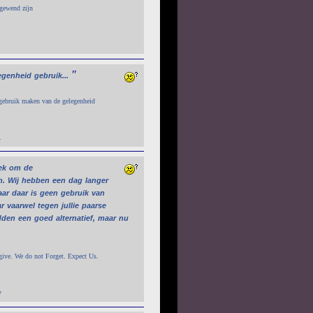
 gewend zijn
"
egenheid
gebruik...
 gebruik maken van de gelegenheid
4
ek
om
de
n.
Wij
hebben
een
dag
langer
ar
daar
is
geen
gebruik
van
r
vaarwel
tegen
jullie
paarse
dden
een
goed
alternatief,
maar
nu
give. We do not Forget. Expect Us.
7