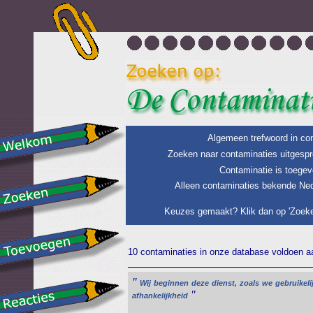
Algemeen trefwoord in con
Zoeken naar contaminaties uitgespr
Contaminatie is toegev
Alleen contaminaties bekende Ned
Keuzes gemaakt? Klik dan op 'Zoeke
10 contaminaties in onze database voldoen aan
"
Wij
beginnen
deze
dienst,
zoals
we
gebruikeli
"
afhankelijkheid