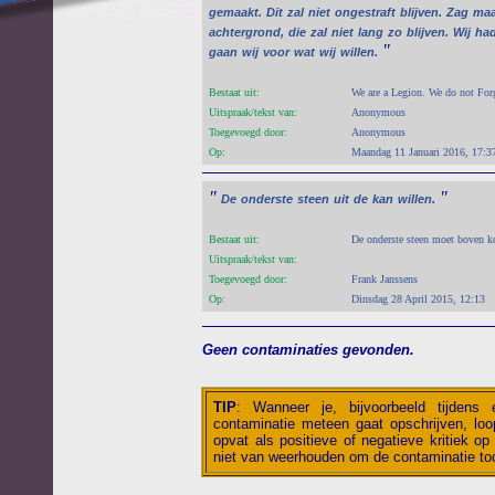
gemaakt.
Dit
zal
niet
ongestraft
blijven.
Zag
maa
achtergrond,
die
zal
niet
lang
zo
blijven.
Wij
ha
"
gaan
wij
voor
wat
wij
willen.
Bestaat uit:
We are a Legion. We do not For
Uitspraak/tekst van:
Anonymous
Toegevoegd door:
Anonymous
Op:
Maandag 11 Januari 2016, 17:3
"
"
De
onderste
steen
uit
de
kan
willen.
Bestaat uit:
De onderste steen moet boven ko
Uitspraak/tekst van:
Toegevoegd door:
Frank Janssens
Op:
Dinsdag 28 April 2015, 12:13
Geen contaminaties gevonden.
TIP
:
Wanneer je, bijvoorbeeld tijdens
contaminatie meteen gaat opschrijven, loop
opvat als positieve of negatieve kritiek op 
niet van weerhouden om de contaminatie toc