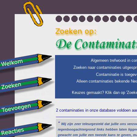
Algemeen trefwoord in con
Zoeken naar contaminaties uitgespr
Contaminatie is toegev
Alleen contaminaties bekende Ned
Keuzes gemaakt? Klik dan op 'Zoeke
2 contaminaties in onze database voldoen aan 
"
Wij
zijn
zeer
teleurgesteld
dat
jullie
ons
verzo
regenboogachtergrond
links
hebben
laten
ligge
gewacht
om
jullie
een
tweede
kans
te
geven,
ma