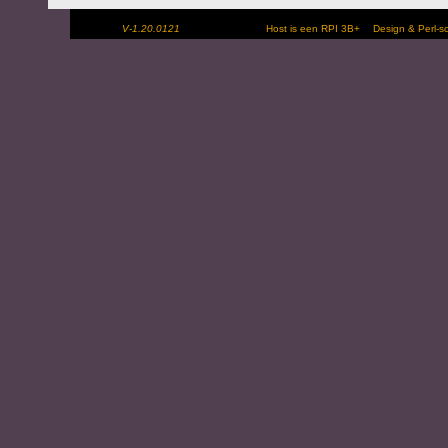
V-1.20.0121
Host is een RPI 3B+
Design & Perl-