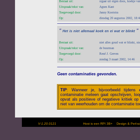
Bestaat uit:
sigaar uit eigen doos, koekje va
Uitspraak/tekst van:
Agnes Kant
Toegevoegd door:
Janny Kootstra
Op:
dinsdag 20 augustus 2002, 18:4
"
"
Het
is
niet
allemaal
koek
en
ei
wat
er
blinkt
Bestaat uit:
niet alles goud wat er blinkt, ni
Uitspraak/tekst van:
de buurman
Toegevoegd door:
René J. Greven
Op:
zondag 3 maart 2002, 14:46
Geen contaminaties gevonden.
TIP
:
Wanneer je, bijvoorbeeld tijdens
contaminatie meteen gaat opschrijven, loop
opvat als positieve of negatieve kritiek op 
niet van weerhouden om de contaminatie toc
V-1.20.0121
Host is een RPI 3B+
Design & Perl-