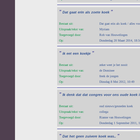
"
"
Dat
gaat
erin
als
zoete
koek
Bestaat uit:
Dat gaat erin als koek / alles vo
Uitspraak/tekst van:
Myriam
Toegevoegd door:
Rob van Houwelingen
Op:
Donderdag 20 Maart 2014, 18:5
"
"
ik
eet
een
koekje
Bestaat uit:
zeker weet je het nooit
Uitspraak/tekst van:
de Dominee
Toegevoegd door:
freek de jongen
Op:
Dinsdag 8 Mei 2012, 10:49
"
Ik
denk
dat
dat
congres
voor
ons
oude
koek
i
Bestaat uit:
oud nieuws/gesneden koek
Uitspraak/tekst van:
collega
Toegevoegd door:
Rianne van Houwelingen
Op:
Donderdag 1 September 2011, 
"
"
Dat
het
geen
zuivere
koek
was..