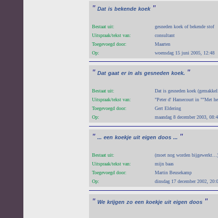
"
"
Dat
is
bekende
koek
Bestaat uit:
gesneden koek of bekende stof
Uitspraak/tekst van:
consultant
Toegevoegd door:
Maarten
Op:
woensdag 15 juni 2005, 12:48
"
"
Dat
gaat
er
in
als
gesneden
koek.
Bestaat uit:
Dat is gesneden koek (gemakkelij
Uitspraak/tekst van:
"Peter d' Hamecourt in ""Met h
Toegevoegd door:
Gert Eldering
Op:
maandag 8 december 2003, 08:
"
"
...
een
koekje
uit
eigen
doos
...
Bestaat uit:
(moet nog worden bijgewerkt…
Uitspraak/tekst van:
mijn baas
Toegevoegd door:
Martin Beusekamp
Op:
dinsdag 17 december 2002, 20:
"
"
We
krijgen
zo
een
koekje
uit
eigen
doos