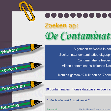
Algemeen trefwoord in con
Zoeken naar contaminaties uitgespr
Contaminatie is toegev
Alleen contaminaties bekende Ned
Keuzes gemaakt? Klik dan op 'Zoeke
19 contaminaties in onze database voldoen aan
"
"
Het
is
allemaal
in
koek
en
ei
Bestaat uit:
Het is allemaal koek en ei / het 