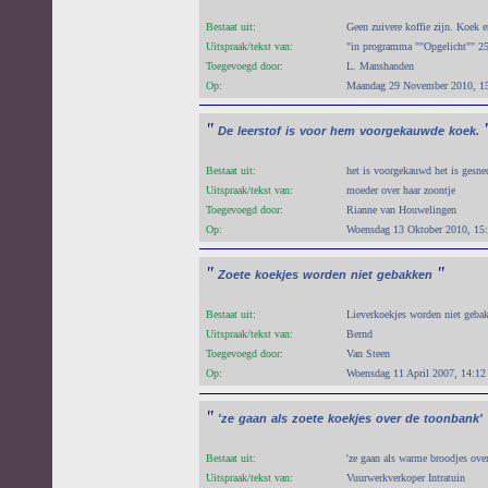
Bestaat uit:
Geen zuivere koffie zijn. Koek en
Uitspraak/tekst van:
"in programma ""Opgelicht"" 2
Toegevoegd door:
L. Manshanden
Op:
Maandag 29 November 2010, 1
"
De
leerstof
is
voor
hem
voorgekauwde
koek.
Bestaat uit:
het is voorgekauwd het is gesn
Uitspraak/tekst van:
moeder over haar zoontje
Toegevoegd door:
Rianne van Houwelingen
Op:
Woensdag 13 Oktober 2010, 15
"
"
Zoete
koekjes
worden
niet
gebakken
Bestaat uit:
Lieverkoekjes worden niet geba
Uitspraak/tekst van:
Bernd
Toegevoegd door:
Van Steen
Op:
Woensdag 11 April 2007, 14:12
"
'ze
gaan
als
zoete
koekjes
over
de
toonbank'
Bestaat uit:
'ze gaan als warme broodjes over
Uitspraak/tekst van:
Vuurwerkverkoper Intratuin