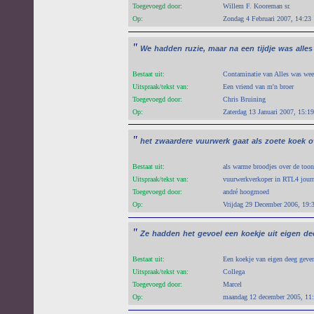
Toegevoegd door:
Willem F. Kooreman sr.
Op:
Zondag 4 Februari 2007, 14:23
"
We
hadden
ruzie,
maar
na
een
tijdje
was
alles
Bestaat uit:
Contaminatie van Alles was wee
Uitspraak/tekst van:
Een vriend van m'n broer
Toegevoegd door:
Chris Bruining
Op:
Zaterdag 13 Januari 2007, 15:19
"
het
zwaardere
vuurwerk
gaat
als
zoete
koek
o
Bestaat uit:
als warme broodjes over de too
Uitspraak/tekst van:
vuurwerkverkoper in RTL4 journ
Toegevoegd door:
andré hoogmoed
Op:
Vrijdag 29 December 2006, 19:
"
Ze
hadden
het
gevoel
een
koekje
uit
eigen
de
Bestaat uit:
Een koekje van eigen deeg geven
Uitspraak/tekst van:
Collega
Toegevoegd door:
Marcel
Op:
maandag 12 december 2005, 11