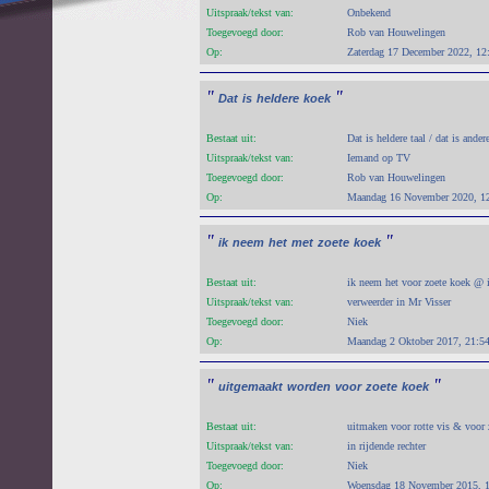
Uitspraak/tekst van:
Onbekend
Toegevoegd door:
Rob van Houwelingen
Op:
Zaterdag 17 December 2022, 12
"
"
Dat
is
heldere
koek
Bestaat uit:
Dat is heldere taal / dat is ande
Uitspraak/tekst van:
Iemand op TV
Toegevoegd door:
Rob van Houwelingen
Op:
Maandag 16 November 2020, 1
"
"
ik
neem
het
met
zoete
koek
Bestaat uit:
ik neem het voor zoete koek @ i
Uitspraak/tekst van:
verweerder in Mr Visser
Toegevoegd door:
Niek
Op:
Maandag 2 Oktober 2017, 21:5
"
"
uitgemaakt
worden
voor
zoete
koek
Bestaat uit:
uitmaken voor rotte vis & voor
Uitspraak/tekst van:
in rijdende rechter
Toegevoegd door:
Niek
Op:
Woensdag 18 November 2015, 