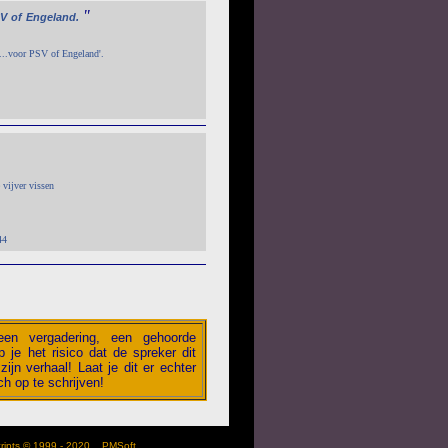
"
V
of
Engeland.
'...voor PSV of Engeland'.
e vijver vissen
44
 een vergadering, een gehoorde
 je het risico dat de spreker dit
zijn verhaal! Laat je dit er echter
h op te schrijven!
scripts © 1999 - 2020
PMSoft