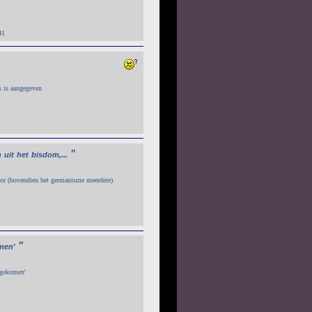
41
s is aangegeven
"
n
uit
het
bisdom,...
oor (bovendien het germanisme meerdere)
"
men'
e gekomen'