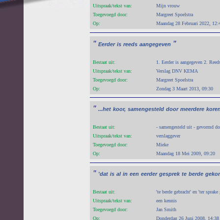
Uitspraak/tekst van:
Mijn vrouw
Toegevoegd door:
Margreet Spoelstra
Op:
Maandag 28 Februari 2022, 12:
"
"
Eerder
is
reeds
aangegeven
Bestaat uit:
1. Eerder is aangegeven 2. Reed
Uitspraak/tekst van:
Verslag DNV KEMA
Toegevoegd door:
Margreet Spoelstra
Op:
Zondag 3 Maart 2013, 09:30
"
...het
koor,
samengesteld
door
meerdere
kore
Bestaat uit:
- samengesteld uit - gevormd d
Uitspraak/tekst van:
verslaggever
Toegevoegd door:
Mieke
Op:
Maandag 18 Mei 2009, 09:20
"
'dat
is
al
in
een
eerder
gesprek
te
berde
geko
Bestaat uit:
'te berde gebracht' en 'ter sprak
Uitspraak/tekst van:
een kennis
Toegevoegd door:
Jan Smith
Op:
Donderdag 26 Juni 2008, 14:38