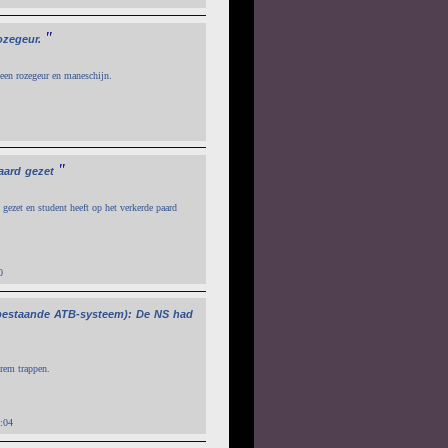
"
ozegeur.
lleen rozegeur en maneschijn.
"
aard
gezet
 gezet en student heeft op het verkerde paard
0
bestaande
ATB-systeem):
De
NS
had
 rem trappen.
:04