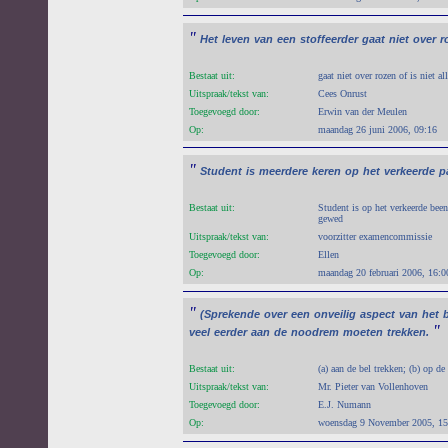
"
Het
leven
van
een
stoffeerder
gaat
niet
over
r
Bestaat uit:
gaat niet over rozen of is niet a
Uitspraak/tekst van:
Cees Onrust
Toegevoegd door:
Erwin van der Meulen
Op:
maandag 26 juni 2006, 09:16
"
Student
is
meerdere
keren
op
het
verkeerde
p
Bestaat uit:
Student is op het verkeerde been
gewed
Uitspraak/tekst van:
voorzitter examencommissie
Toegevoegd door:
Ellen
Op:
maandag 20 februari 2006, 16:0
"
(Sprekende
over
een
onveilig
aspect
van
het
"
veel
eerder
aan
de
noodrem
moeten
trekken.
Bestaat uit:
(a) aan de bel trekken; (b) op de
Uitspraak/tekst van:
Mr. Pieter van Vollenhoven
Toegevoegd door:
E.J. Numann
Op:
woensdag 9 November 2005, 15