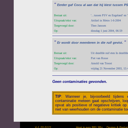
"
Eerder
gaf
Cocu
al
aan
dat
hij
kiest
tussen
PS
Bestaat uit:
'...tussen PSV en Engeland' en 
Uitspraak/tekst van:
Artikel in Metro 1-6-2004
Toegevoegd door:
Theo Janssen
Op:
dinsdag 1 juni 2004, 06:59
"
"
Er
wordt
door
meerderen
in
die
ruif
gevist.
Bestaat uit:
Uit dezelfde ruif eten In dezelfd
Uitspraak/tekst van:
Piet van Rosse
Toegevoegd door:
Arnold van Troost
Op:
vrijdag 21 November 2003, 15:
Geen contaminaties gevonden.
TIP
:
Wanneer je, bijvoorbeeld tijdens
contaminatie meteen gaat opschrijven, loop
opvat als positieve of negatieve kritiek op 
niet van weerhouden om de contaminatie toc
V-1.20.0121
Host is een RPI 3B+
Design & Perl-