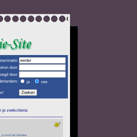
taminatie:
oken door:
oegd door:
erlanders:
ja
nee
n'
je zoekcriteria:
, je moet het herhalen