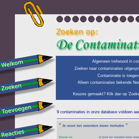
Algemeen trefwoord in con
Zoeken naar contaminaties uitgespr
Contaminatie is toegev
Alleen contaminaties bekende Ned
Keuzes gemaakt? Klik dan op 'Zoeke
9 contaminaties in onze database voldoen aan 
"
"
Je
moet
het
meerdere
keren
herhalen
Bestaat uit:
Je moet het meerdere keren doen