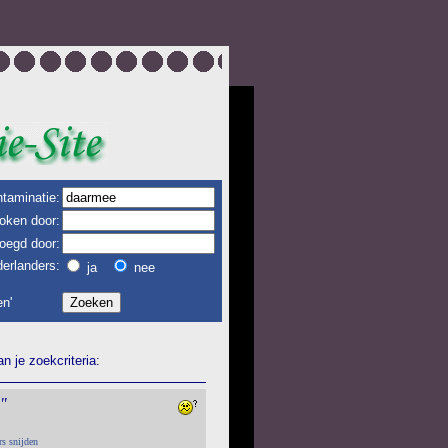
taminatie:
oken door:
oegd door:
erlanders:
ja
nee
n'
 je zoekcriteria:
"
rs snijden