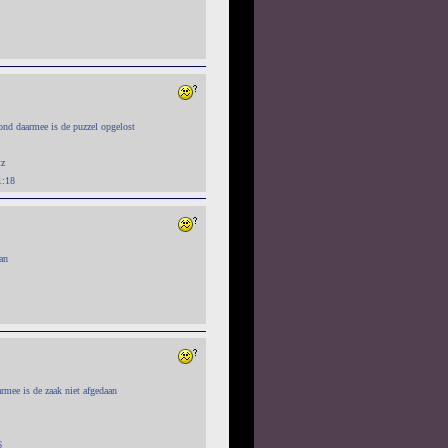
rond daarmee is de puzzel opgelost
tz
1:18
an
rmee is de zaak niet afgedaan
6