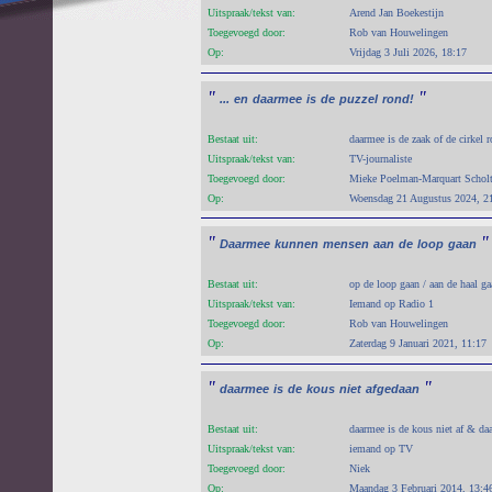
Uitspraak/tekst van:
Arend Jan Boekestijn
Toegevoegd door:
Rob van Houwelingen
Op:
Vrijdag 3 Juli 2026, 18:17
"
"
...
en
daarmee
is
de
puzzel
rond!
Bestaat uit:
daarmee is de zaak of de cirkel 
Uitspraak/tekst van:
TV-journaliste
Toegevoegd door:
Mieke Poelman-Marquart Schol
Op:
Woensdag 21 Augustus 2024, 2
"
"
Daarmee
kunnen
mensen
aan
de
loop
gaan
Bestaat uit:
op de loop gaan / aan de haal ga
Uitspraak/tekst van:
Iemand op Radio 1
Toegevoegd door:
Rob van Houwelingen
Op:
Zaterdag 9 Januari 2021, 11:17
"
"
daarmee
is
de
kous
niet
afgedaan
Bestaat uit:
daarmee is de kous niet af & daa
Uitspraak/tekst van:
iemand op TV
Toegevoegd door:
Niek
Op:
Maandag 3 Februari 2014, 13:4