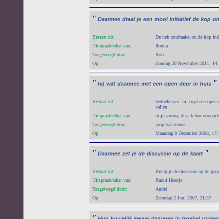
"
Daarmee
draai
je
een
mooi
initiatief
de
kop
o
Bestaat uit:
De nek omdraaien en de kop ind
Uitspraak/tekst van:
Ilonka
Toegevoegd door:
Rob
Op:
Zondag 20 November 2011, 14:
"
"
hij
valt
daarmee
met
een
open
deur
in
huis
Bestaat uit:
bedoeld was: hij trapt een open 
vallen
Uitspraak/tekst van:
mijn vrouw, dus ik ben voorzich
Toegevoegd door:
joop van dienst
Op:
Maandag 8 December 2008, 17:
"
"
Daarmee
zet
je
de
discussie
op
de
kaart
Bestaat uit:
Breng je de discussie op de gang
Uitspraak/tekst van:
Raoul Heertje
Toegevoegd door:
André
Op:
Zaterdag 2 Juni 2007, 21:37
"
Hun
huwelijk
kwam
daarmee
in
troebel
vaarwa