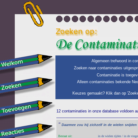
Algemeen trefwoord in con
Zoeken naar contaminaties uitgespr
Contaminatie is toegev
Alleen contaminaties bekende Ned
Keuzes gemaakt? Klik dan op 'Zoeke
12 contaminaties in onze database voldoen aan
"
Daarmee
zou
hij
zichzelf
in
de
wielen
snijden
Bestaat uit:
in de wielen rijden / in de vinge