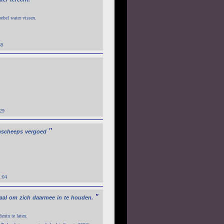
oebel water vissen.
38
:29
"
mscheeps
vergoed
1:04
"
aal
om
zich
daarmee
in
te
houden.
enin te laten.