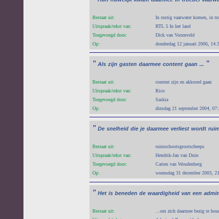
Bestaat uit:
In rustig vaarwater komen, in tr
Uitspraak/tekst van:
RTL 5 In het land
Toegevoegd door:
Dick van Voornveld
Op:
donderdag 12 januari 2006, 14:
"
"
Als
zijn
gasten
daarmee
content
gaan
...
Bestaat uit:
content zijn en akkoord gaan
Uitspraak/tekst van:
Rico
Toegevoegd door:
Saskia
Op:
dinsdag 21 september 2004, 07
"
De
snelheid
die
je
daarmee
verliest
wordt
rui
Bestaat uit:
ruimschootsgrootscheeps
Uitspraak/tekst van:
Hendrik-Jan van Duin
Toegevoegd door:
Carien van Woudenberg
Op:
woensdag 31 december 2003, 2
"
Het
is
beneden
de
waardigheid
van
een
admir
Bestaat uit:
...om zich daarmee bezig te houd