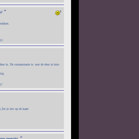
"
m!
rukken.
11
deur in. De contaminatie is: met de deur in huis
tig
17
 Zet je iets op de kaart
"
ter
terecht.