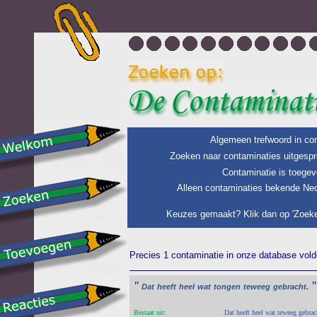
Algemeen trefwoord in con
Zoeken naar contaminaties uitgespr
Contaminatie is toegev
Alleen contaminaties bekende Ned
Keuzes gemaakt? Klik dan op 'Zoeke
Precies 1 contaminatie in onze database voldo
"
"
Dat
heeft
heel
wat
tongen
teweeg
gebracht.
Bestaat uit:
Dat heeft heel wat teweeg gebrac