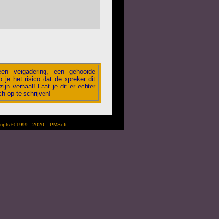
 een vergadering, een gehoorde
 je het risico dat de spreker dit
zijn verhaal! Laat je dit er echter
h op te schrijven!
scripts © 1999 - 2020
PMSoft