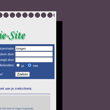
taminatie:
oken door:
oegd door:
erlanders:
ja
nee
n'
et aan je zoekcriteria:
ht Dat heeft de tongen losgemaakt.