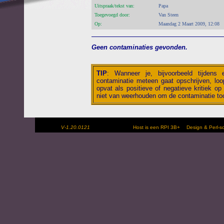
Uitspraak/tekst van:
Papa
Toegevoegd door:
Van Steen
Op:
Maandag 2 Maart 2009, 12:08
Geen contaminaties gevonden.
TIP
:
Wanneer je, bijvoorbeeld tijdens
contaminatie meteen gaat opschrijven, loop
opvat als positieve of negatieve kritiek op 
niet van weerhouden om de contaminatie toc
V-1.20.0121
Host is een RPI 3B+
Design & Perl-