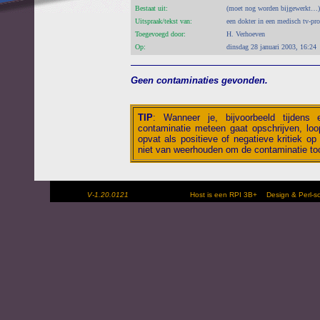
Bestaat uit:
(moet nog worden bijgewerkt…)
Uitspraak/tekst van:
een dokter in een medisch tv-p
Toegevoegd door:
H. Verhoeven
Op:
dinsdag 28 januari 2003, 16:24
Geen contaminaties gevonden.
TIP
:
Wanneer je, bijvoorbeeld tijdens
contaminatie meteen gaat opschrijven, loop
opvat als positieve of negatieve kritiek op 
niet van weerhouden om de contaminatie toc
V-1.20.0121
Host is een RPI 3B+
Design & Perl-