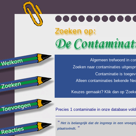
Algemeen trefwoord in con
Zoeken naar contaminaties uitgespr
Contaminatie is toegev
Alleen contaminaties bekende Ned
Keuzes gemaakt? Klik dan op 'Zoeke
Precies 1 contaminatie in onze database voldo
"
Het
is
belangrijk
dat
de
ingreep
in
een
vroegti
"
plaatsvindt.