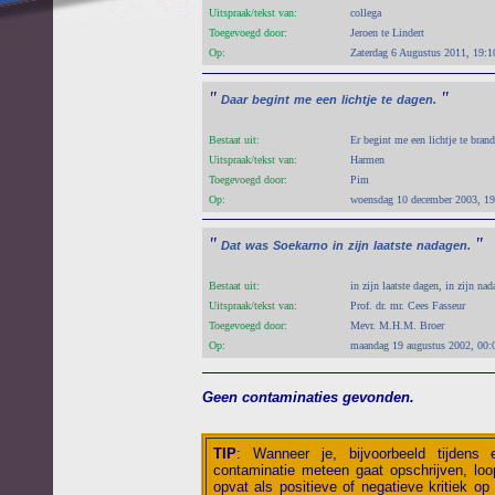
Uitspraak/tekst van:
collega
Toegevoegd door:
Jeroen te Lindert
Op:
Zaterdag 6 Augustus 2011, 19:1
"
"
Daar
begint
me
een
lichtje
te
dagen.
Bestaat uit:
Er begint me een lichtje te brand
Uitspraak/tekst van:
Harmen
Toegevoegd door:
Pim
Op:
woensdag 10 december 2003, 19
"
"
Dat
was
Soekarno
in
zijn
laatste
nadagen.
Bestaat uit:
in zijn laatste dagen, in zijn na
Uitspraak/tekst van:
Prof. dr. mr. Cees Fasseur
Toegevoegd door:
Mevr. M.H.M. Broer
Op:
maandag 19 augustus 2002, 00:
Geen contaminaties gevonden.
TIP
:
Wanneer je, bijvoorbeeld tijdens
contaminatie meteen gaat opschrijven, loop
opvat als positieve of negatieve kritiek op 