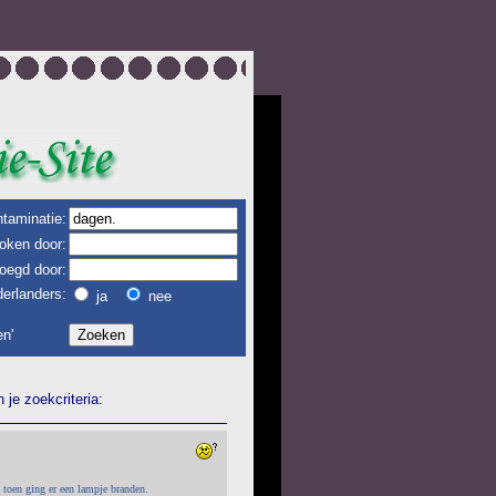
taminatie:
oken door:
oegd door:
erlanders:
ja
nee
n'
je zoekcriteria:
 toen ging er een lampje branden.