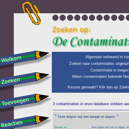
Algemeen trefwoord in con
Zoeken naar contaminaties uitgespr
Contaminatie is toegev
Alleen contaminaties bekende Ned
Keuzes gemaakt? Klik dan op 'Zoeke
3 contaminaties in onze database voldoen aan 
"
"
Toen
begon
mij
een
lampje
te
dagen.
Bestaat uit:
Toen begon mij iets te dagen, en