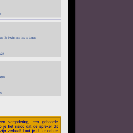
0
en. Er begint me iets te dagen.
:29
dagen
09
 een vergadering, een gehoorde
 je het risico dat de spreker dit
zijn verhaal! Laat je dit er echter