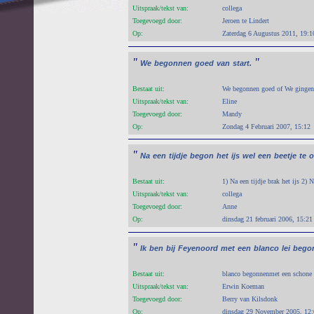
Uitspraak/tekst van:
collega
Toegevoegd door:
Jeroen te Lindert
Op:
Zaterdag 6 Augustus 2011, 19:1
"
"
We
begonnen
goed
van
start.
Bestaat uit:
We begonnen goed of We gingen 
Uitspraak/tekst van:
Eline
Toegevoegd door:
Mandy
Op:
Zondag 4 Februari 2007, 15:12
"
Na
een
tijdje
begon
het
ijs
wel
een
beetje
te
o
Bestaat uit:
1) Na een tijdje brak het ijs 2) 
Uitspraak/tekst van:
collega
Toegevoegd door:
Anne
Op:
dinsdag 21 februari 2006, 15:21
"
Ik
ben
bij
Feyenoord
met
een
blanco
lei
bego
Bestaat uit:
blanco begonnenmet een schone 
Uitspraak/tekst van:
Erwin Koeman
Toegevoegd door:
Berry van Kilsdonk
Op:
dinsdag 29 November 2005, 12: