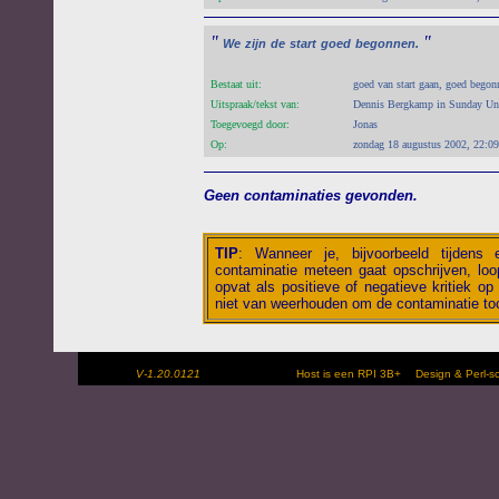
"
"
We
zijn
de
start
goed
begonnen.
Bestaat uit:
goed van start gaan, goed begon
Uitspraak/tekst van:
Dennis Bergkamp in Sunday Un
Toegevoegd door:
Jonas
Op:
zondag 18 augustus 2002, 22:09
Geen contaminaties gevonden.
TIP
:
Wanneer je, bijvoorbeeld tijdens
contaminatie meteen gaat opschrijven, loop
opvat als positieve of negatieve kritiek op 
niet van weerhouden om de contaminatie toc
V-1.20.0121
Host is een RPI 3B+
Design & Perl-