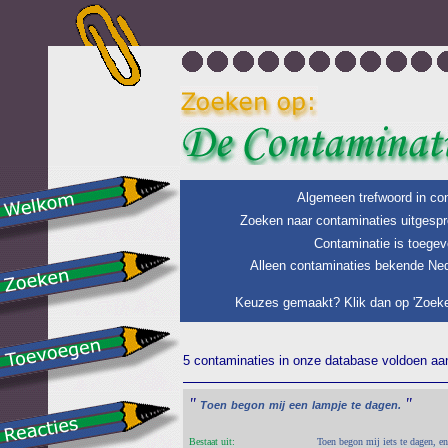
Algemeen trefwoord in con
Zoeken naar contaminaties uitgespr
Contaminatie is toegev
Alleen contaminaties bekende Ned
Keuzes gemaakt? Klik dan op 'Zoeke
5 contaminaties in onze database voldoen aan 
"
"
Toen
begon
mij
een
lampje
te
dagen.
Bestaat uit:
Toen begon mij iets te dagen, en