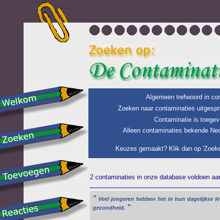
Algemeen trefwoord in con
Zoeken naar contaminaties uitgespr
Contaminatie is toegev
Alleen contaminaties bekende Ned
Keuzes gemaakt? Klik dan op 'Zoeke
2 contaminaties in onze database voldoen aan 
"
Veel
jongeren
hebben
het
in
hun
dagelijkse
l
"
gezondheid.