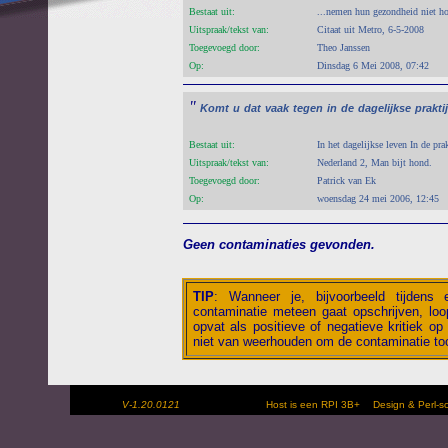
Bestaat uit:
...nemen hun gezondheid niet h
Uitspraak/tekst van:
Citaat uit Metro, 6-5-2008
Toegevoegd door:
Theo Janssen
Op:
Dinsdag 6 Mei 2008, 07:42
"
Komt
u
dat
vaak
tegen
in
de
dagelijkse
prakti
Bestaat uit:
In het dagelijkse leven In de pra
Uitspraak/tekst van:
Nederland 2, Man bijt hond.
Toegevoegd door:
Patrick van Ek
Op:
woensdag 24 mei 2006, 12:45
Geen contaminaties gevonden.
TIP
:
Wanneer je, bijvoorbeeld tijdens
contaminatie meteen gaat opschrijven, loop
opvat als positieve of negatieve kritiek op 
niet van weerhouden om de contaminatie toc
V-1.20.0121
Host is een RPI 3B+
Design & Perl-