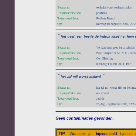
Bestaat uit:
eenheidsworst eenhapscracker
Uitspraak/tekst van:
politicus
Toegevoegd door:
Robbert Baruch
Op:
zaterdag 19 augustus 2006, 22:2
"
Het
geeft
een
beetje
de
indruk
alsof
het
hem
Bestaat uit:
'het kan hem geen barst schelen' 
Uitspraak/tekst van:
Paul Sneijder in het NOS Journ
Toegevoegd door:
Gert Eldering
Op:
maandag 1 maart 2004, 19:21
"
"
het
zal
mij
worst
maken!
Bestaat uit:
het zal mij worst zijn en het maa
Uitspraak/tekst van:
een vriend
Toegevoegd door:
Judith
Op:
vrijdag 5 september 2003, 13:15
Geen contaminaties gevonden.
TIP
:
Wanneer je, bijvoorbeeld tijdens