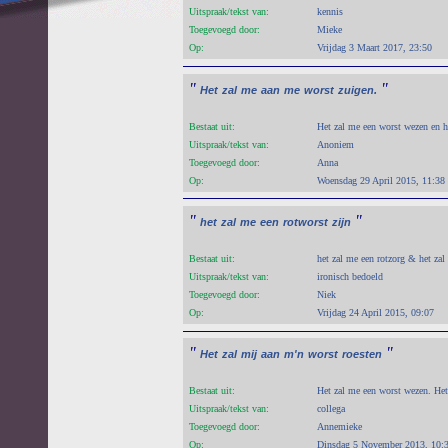
Uitspraak/tekst van:
kennis
Toegevoegd door:
Mieke
Op:
Vrijdag 3 Maart 2017, 23:50
"
"
Het
zal
me
aan
me
worst
zuigen.
Bestaat uit:
Het zal me een worst wezen en h
Uitspraak/tekst van:
Anoniem
Toegevoegd door:
Anna
Op:
Woensdag 29 April 2015, 11:38
"
"
het
zal
me
een
rotworst
zijn
Bestaat uit:
het zal me een rotzorg & het zal
Uitspraak/tekst van:
ironisch bedoeld
Toegevoegd door:
Niek
Op:
Vrijdag 24 April 2015, 09:07
"
"
Het
zal
mij
aan
m'n
worst
roesten
Bestaat uit:
Het zal me een worst wezen. Het 
Uitspraak/tekst van:
collega
Toegevoegd door:
Annemieke
Op:
Dinsdag 5 November 2013, 10: