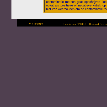
contaminatie meteen gaat opschrijven, loop
opvat als positieve of negatieve kritiek op 
niet van weerhouden om de contaminatie toc
V-1.20.0121
Host is een RPI 3B+
Design & Perl-