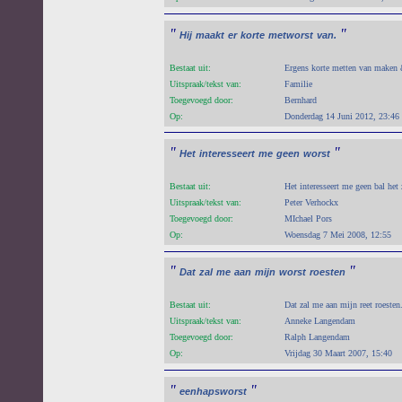
"
"
Hij
maakt
er
korte
metworst
van.
Bestaat uit:
Ergens korte metten van maken
Uitspraak/tekst van:
Familie
Toegevoegd door:
Bernhard
Op:
Donderdag 14 Juni 2012, 23:46
"
"
Het
interesseert
me
geen
worst
Bestaat uit:
Het interesseert me geen bal het
Uitspraak/tekst van:
Peter Verhockx
Toegevoegd door:
MIchael Pors
Op:
Woensdag 7 Mei 2008, 12:55
"
"
Dat
zal
me
aan
mijn
worst
roesten
Bestaat uit:
Dat zal me aan mijn reet roesten
Uitspraak/tekst van:
Anneke Langendam
Toegevoegd door:
Ralph Langendam
Op:
Vrijdag 30 Maart 2007, 15:40
"
"
eenhapsworst