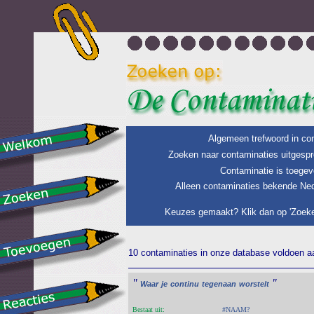
Algemeen trefwoord in con
Zoeken naar contaminaties uitgespr
Contaminatie is toegev
Alleen contaminaties bekende Ned
Keuzes gemaakt? Klik dan op 'Zoeke
10 contaminaties in onze database voldoen aan
"
"
Waar
je
continu
tegenaan
worstelt
Bestaat uit:
#NAAM?