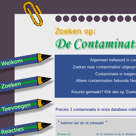
Algemeen trefwoord in con
Zoeken naar contaminaties uitgespr
Contaminatie is toegev
Alleen contaminaties bekende Ned
Keuzes gemaakt? Klik dan op 'Zoeke
Precies 1 contaminatie in onze database voldo
"
"
kabinet
dat
de
rit
uitmaakt
Bestaat uit:
de rit uitzitten en de rit afmaken