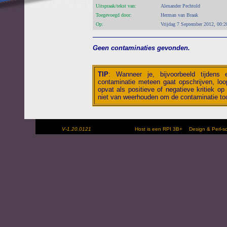
Uitspraak/tekst van:
Alexander Pechtold
Toegevoegd door:
Herman van Braak
Op:
Vrijdag 7 September 2012, 00:2
Geen contaminaties gevonden.
TIP
:
Wanneer je, bijvoorbeeld tijdens
contaminatie meteen gaat opschrijven, loop
opvat als positieve of negatieve kritiek op 
niet van weerhouden om de contaminatie toc
V-1.20.0121
Host is een RPI 3B+
Design & Perl-