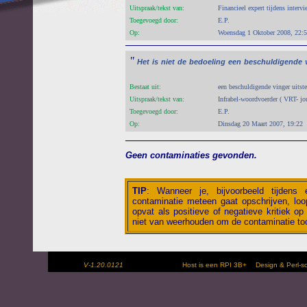
Uitspraak/tekst van:
Financieel expert tijdens intervi
Toegevoegd door:
E.P.
Op:
Woensdag 1 Oktober 2008, 22:
"
Het
is
niet
de
bedoeling
een
beschuldigende
Bestaat uit:
een beschuldigende vinger uitst
Uitspraak/tekst van:
Infrabel-woordvoerder ( VRT- jou
Toegevoegd door:
E.P.
Op:
Dinsdag 20 Maart 2007, 19:22
Geen contaminaties gevonden.
TIP
:
Wanneer je, bijvoorbeeld tijdens
contaminatie meteen gaat opschrijven, loop
opvat als positieve of negatieve kritiek op 
niet van weerhouden om de contaminatie toc
V-1.20.0121
Host is een RPI 3B+
Design & Perl-