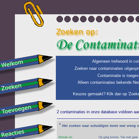
Algemeen trefwoord in con
Zoeken naar contaminaties uitgespr
Contaminatie is toegev
Alleen contaminaties bekende Ned
Keuzes gemaakt? Klik dan op 'Zoeke
2 contaminaties in onze database voldoen aan 
"
Het
zoeken
naar
schuldigen
komt
wat
vroeg
Bestaat uit:
Op gang komen. Van start gaan.