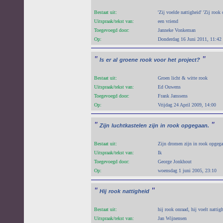
Bestaat uit:
'Zij voelde nattigheid' 'Zij rook 
Uitspraak/tekst van:
een vriend
Toegevoegd door:
Janneke Vonkeman
Op:
Donderdag 16 Juni 2011, 11:42
"
"
Is
er
al
groene
rook
voor
het
project?
Bestaat uit:
Groen licht & witte rook
Uitspraak/tekst van:
Ed Ouwens
Toegevoegd door:
Frank Janssens
Op:
Vrijdag 24 April 2009, 14:00
"
"
Zijn
luchtkastelen
zijn
in
rook
opgegaan.
Bestaat uit:
Zijn dromen zijn in rook opgega
Uitspraak/tekst van:
Ik
Toegevoegd door:
George Jonkhout
Op:
woensdag 1 juni 2005, 23:10
"
"
Hij
rook
nattigheid
Bestaat uit:
hij rook onraad, hij voelt nattig
Uitspraak/tekst van:
Jan Wijnensen