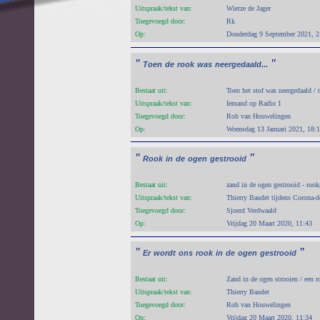
Uitspraak/tekst van:
Wietze de Jager
Toegevoegd door:
Rk
Op:
Donderdag 9 September 2021, 2
"
"
Toen
de
rook
was
neergedaald...
Bestaat uit:
Toen het stof was neergedaald /
Uitspraak/tekst van:
Iemand op Radio 1
Toegevoegd door:
Rob van Houwelingen
Op:
Woensdag 13 Januari 2021, 18:
"
"
Rook
in
de
ogen
gestrooid
Bestaat uit:
zand in de ogen gestrooid - roo
Uitspraak/tekst van:
Thierry Baudet tijdens Corona-d
Toegevoegd door:
Sjoerd Verdwaald
Op:
Vrijdag 20 Maart 2020, 11:43
"
"
Er
wordt
ons
rook
in
de
ogen
gestrooid
Bestaat uit:
Zand in de ogen strooien / een 
Uitspraak/tekst van:
Thierry Baudet
Toegevoegd door:
Rob van Houwelingen
Op:
Vrijdag 20 Maart 2020, 11:34