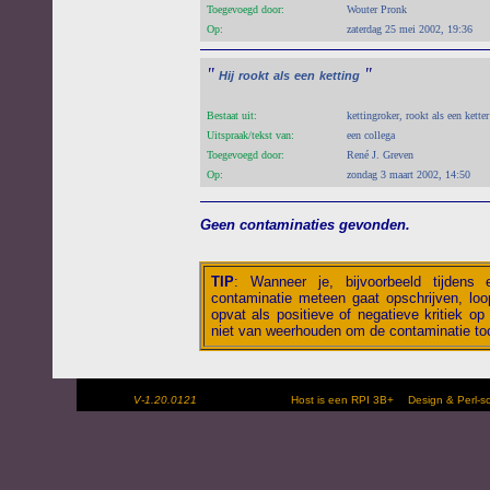
Toegevoegd door:
Wouter Pronk
Op:
zaterdag 25 mei 2002, 19:36
"
"
Hij
rookt
als
een
ketting
Bestaat uit:
kettingroker, rookt als een ketter
Uitspraak/tekst van:
een collega
Toegevoegd door:
René J. Greven
Op:
zondag 3 maart 2002, 14:50
Geen contaminaties gevonden.
TIP
:
Wanneer je, bijvoorbeeld tijdens
contaminatie meteen gaat opschrijven, loop
opvat als positieve of negatieve kritiek op 
niet van weerhouden om de contaminatie toc
V-1.20.0121
Host is een RPI 3B+
Design & Perl-