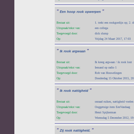
"
"
Een
hoop
rook
opwerpen
Bestaat uit:
1. trekt een rookgordijn op; 2. 
Uitspraak/tekst van:
een collega
Toegevoegd door:
dick slump
Op:
Vrijdag 24 Maart 2017, 17:03
"
"
Ik
rook
argwaan
Bestaat uit:
Ik kreeg argwaan / ik rook lont
Uitspraak/tekst van:
Iemand op radio 1
Toegevoegd door:
Rob van Houwelingen
Op:
Donderdag 15 Oktober 2015, 20
"
"
Ik
rook
nattigheid
Bestaat uit:
onraad ruiken, nattigheid voelen
Uitspraak/tekst van:
Ooggetuige item EenVandaag
Toegevoegd door:
Henri Spijkerman
Op:
Woensdag 5 December 2012, 19
"
"
Zij
rook
nattigheid.