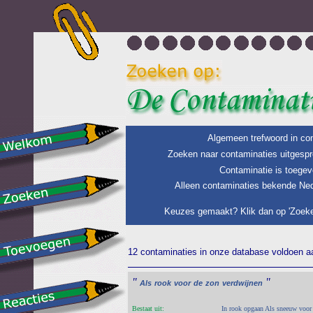
Algemeen trefwoord in con
Zoeken naar contaminaties uitgespr
Contaminatie is toegev
Alleen contaminaties bekende Ned
Keuzes gemaakt? Klik dan op 'Zoeke
12 contaminaties in onze database voldoen aan
"
"
Als
rook
voor
de
zon
verdwijnen
Bestaat uit:
In rook opgaan Als sneeuw voor