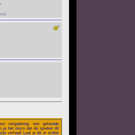
s
19:29
3
 een vergadering, een gehoorde
 je het risico dat de spreker dit
zijn verhaal! Laat je dit er echter