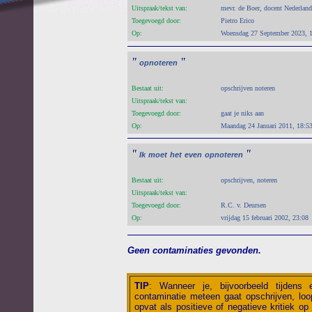
Uitspraak/tekst van:
mevr. de Boer, docent Nederland
Toegevoegd door:
Pietro Erico
Op:
Woensdag 27 September 2023, 
"
"
opnoteren
Bestaat uit:
opschrijven noteren
Uitspraak/tekst van:
Toegevoegd door:
gaat je niks aan
Op:
Maandag 24 Januari 2011, 18:5
"
"
Ik
moet
het
even
opnoteren
Bestaat uit:
opschrijven, noteren
Uitspraak/tekst van:
Toegevoegd door:
R.C. v. Deursen
Op:
vrijdag 15 februari 2002, 23:08
Geen contaminaties gevonden.
TIP
:
Wanneer je, bijvoorbeeld tijdens
contaminatie meteen gaat opschrijven, loop
opvat als positieve of negatieve kritiek op 