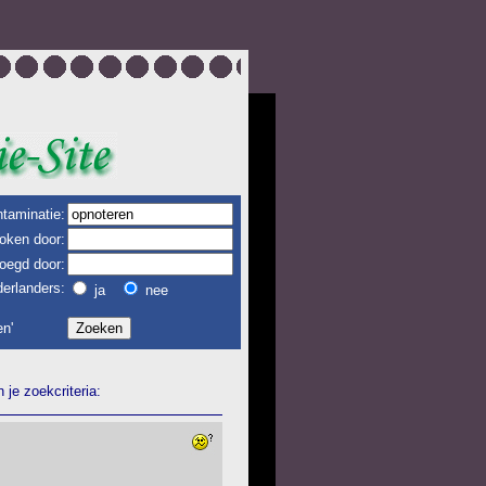
taminatie:
oken door:
oegd door:
erlanders:
ja
nee
n'
je zoekcriteria: