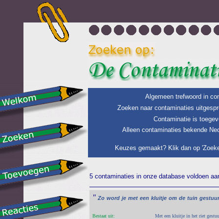
Algemeen trefwoord in con
Zoeken naar contaminaties uitgespr
Contaminatie is toegev
Alleen contaminaties bekende Ned
Keuzes gemaakt? Klik dan op 'Zoeke
5 contaminaties in onze database voldoen aan 
"
Zo
word
je
met
een
kluitje
om
de
tuin
gestuu
Bestaat uit:
Met een kluitje in het riet gestu