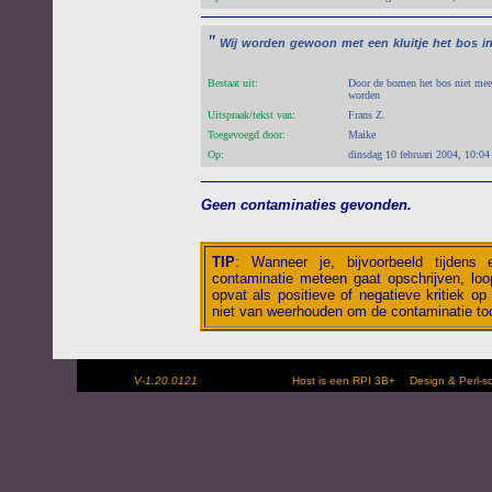
"
Wij
worden
gewoon
met
een
kluitje
het
bos
i
Bestaat uit:
Door de bomen het bos niet meer 
worden
Uitspraak/tekst van:
Frans Z.
Toegevoegd door:
Maike
Op:
dinsdag 10 februari 2004, 10:04
Geen contaminaties gevonden.
TIP
:
Wanneer je, bijvoorbeeld tijdens
contaminatie meteen gaat opschrijven, loop
opvat als positieve of negatieve kritiek op 
niet van weerhouden om de contaminatie toc
V-1.20.0121
Host is een RPI 3B+
Design & Perl-