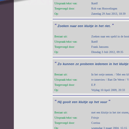
Uitspraak/tekst van:
Ikzelf
Toegevoegd door:
Rob van Houwelingen
Op:
Zaterdag 29 Juni 2013, 18:39
"
"
Zoeken
naar
een
kluitje
in
het
riet.
Bestaat uit:
Zoeken naar een speld in de hooi
Uitspraak/tekst van:
Ikzelf
Toegevoegd door:
Frank Janssens
Op:
Dinsdag 3 Juli 2012, 09:35
"
Zo
kunnen
ze
proberen
iedereen
in
het
kluitje
Bestaat uit:
In het ootje nemen. / Met een klui
Uitspraak/tekst van:
tv-interview / Bart De Wever / V
Toegevoegd door:
E.P.
Op:
Vrijdag 10 April 2009, 20:33
"
"
Hij
gooit
een
kluitje
op
het
vuur
Bestaat uit:
met een kluitje in het riet sture
Uitspraak/tekst van:
Fritsje
Toegevoegd door:
Corrina
Op:
woensdag 3 maart 2004, 15:15