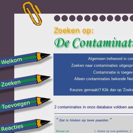
Algemeen trefwoord in con
Zoeken naar contaminaties uitgespr
Contaminatie is toegev
Alleen contaminaties bekende Ned
Keuzes gemaakt? Klik dan op 'Zoeke
2 contaminaties in onze database voldoen aan 
"
"
Dat
is
hinken
op
twee
paarden
Bestaat uit:
1. hinken op twee gedachten; 2.