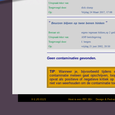
Uitspraak/tekst van:
Toegevoegd door:
dick slump
Op:
Vrijdag 24 Maart 2017, 17:08
"
"
Beurzen
blijven
op
twee
benen
hinken
Bestaat uit:
ergens tegenaan hikken,op 2 ged
Uitspraak/tekst van:
ANP-berichtgeving
Toegevoegd door:
f. bergers
Op:
vrijdag 21 juni 2002, 20:50
Geen contaminaties gevonden.
TIP
:
Wanneer je, bijvoorbeeld tijdens
contaminatie meteen gaat opschrijven, loop
opvat als positieve of negatieve kritiek op 
niet van weerhouden om de contaminatie toc
V-1.20.0121
Host is een RPI 3B+
Design & Perl-