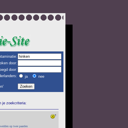
taminatie:
oken door:
oegd door:
erlanders:
ja
nee
n'
je zoekcriteria:
 wedden op twee paarden