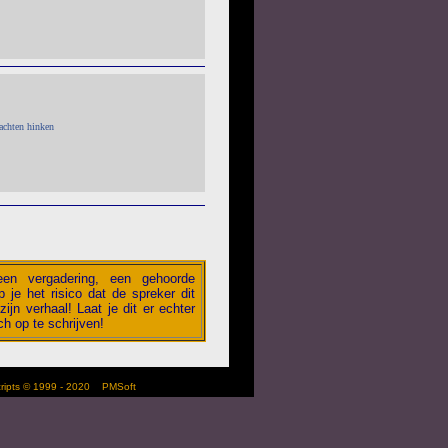
achten hinken
 een vergadering, een gehoorde
 je het risico dat de spreker dit
zijn verhaal! Laat je dit er echter
h op te schrijven!
scripts © 1999 - 2020
PMSoft