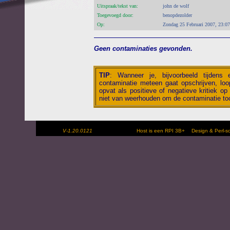
Uitspraak/tekst van:
john de wolf
Toegevoegd door:
benopdezolder
Op:
Zondag 25 Februari 2007, 23:07
Geen contaminaties gevonden.
TIP
:
Wanneer je, bijvoorbeeld tijdens
contaminatie meteen gaat opschrijven, loop
opvat als positieve of negatieve kritiek op 
niet van weerhouden om de contaminatie toc
V-1.20.0121
Host is een RPI 3B+
Design & Perl-