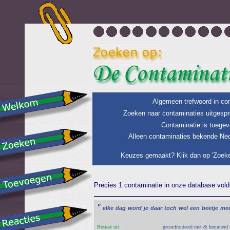
Algemeen trefwoord in con
Zoeken naar contaminaties uitgespr
Contaminatie is toegev
Alleen contaminaties bekende Ned
Keuzes gemaakt? Klik dan op 'Zoeke
Precies 1 contaminatie in onze database voldo
"
elke
dag
word
je
daar
toch
wel
een
beetje
me
Bestaat uit:
geconfronteerd met & herinnerd 